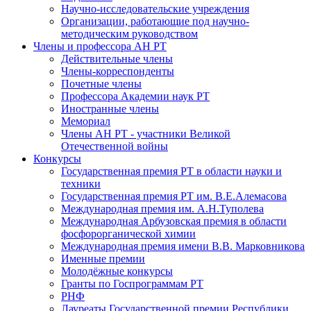
Научно-исследовательские учреждения
Организации, работающие под научно-
методическим руководством
Члены и профессора АН РТ
Действительные члены
Члены-корреспонденты
Почетные члены
Профессора Академии наук РТ
Иностранные члены
Мемориал
Члены АН РТ - участники Великой
Отечественной войны
Конкурсы
Государственная премия РТ в области науки и
техники
Государственная премия РТ им. В.Е.Алемасова
Международная премия им. А.Н.Туполева
Международная Арбузовская премия в области
фосфорорганической химии
Международная премия имени В.В. Марковникова
Именные премии
Молодёжные конкурсы
Гранты по Госпрограммам РТ
РНФ
Лауреаты Государственной премии Республики