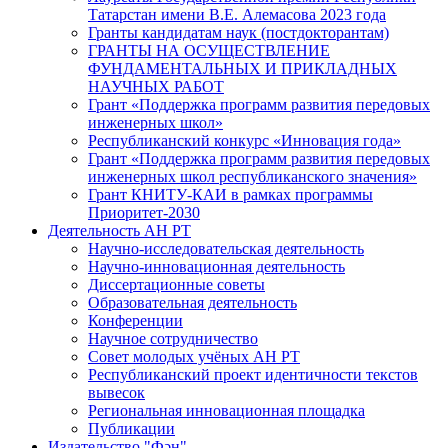
Татарстан имени В.Е. Алемасова 2023 года
Гранты кандидатам наук (постдокторантам)
ГРАНТЫ НА ОСУЩЕСТВЛЕНИЕ
ФУНДАМЕНТАЛЬНЫХ И ПРИКЛАДНЫХ
НАУЧНЫХ РАБОТ
Грант «Поддержка программ развития передовых
инженерных школ»
Республиканский конкурс «Инновация года»
Грант «Поддержка программ развития передовых
инженерных школ республиканского значения»
Грант КНИТУ-КАИ в рамках программы
Приоритет-2030
Деятельность АН РТ
Научно-исследовательская деятельность
Научно-инновационная деятельность
Диссертационные советы
Образовательная деятельность
Конференции
Научное сотрудничество
Совет молодых учёных АН РТ
Республиканский проект идентичности текстов
вывесок
Региональная инновационная площадка
Публикации
Издательство "Фән"