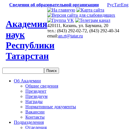
Сведения об образовательной организации
Рус
Тат
Eng
Академия
420111, Казань, ул. Баумана, 20
тел.: (843) 292-02-72, (843) 292-40-34
наук
email:
an.rt@tatar.ru
Республики
Татарстан
Об Академии
Общие сведения
Президент
Президиум
Награды
Нормативные документы
Вакансии
Контакты
Подразделения
Отделения