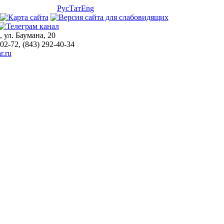
Рус
Тат
Eng
, ул. Баумана, 20
-02-72, (843) 292-40-34
r.ru