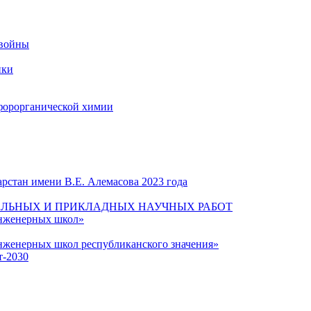
 войны
ики
форорганической химии
рстан имени В.Е. Алемасова 2023 года
ЛЬНЫХ И ПРИКЛАДНЫХ НАУЧНЫХ РАБОТ
инженерных школ»
нженерных школ республиканского значения»
т-2030