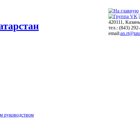
420111, Казань
атарстан
тел.: (843) 292
email:
an.rt@tata
м руководством