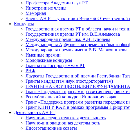
Профессора Академии наук РТ
Иностранные члены
Мемориал
Члены АН РТ - участники Великой Отечественной
Конкурсы
Государственная премия РТ в области науки и техн
Государственная премия РТ им. В.Е.Алемасова
Международная премия им. А.Н.Туполева
Международная Арбузовская премия в области фос
Международная премия имени В.В. Марковникова
Именные премии
Молодёжные конкурсы
Гранты по Госпрограммам РТ
РНФ
Лауреаты Государственной премии Республики Тата
Гранты кандидатам наук (постдокторантам)
ГРАНТЫ НА ОСУЩЕСТВЛЕНИЕ ФУНДАМЕНТА
Грант «Поддержка программ развития передовых 
Республиканский конкурс «Инновация года»
Грант «Поддержка программ развития передовых и
Грант КНИТУ-КАИ в рамках программы Приорите
Деятельность АН РТ
Научно-исследовательская деятельность
Научно-инновационная деятельность
Диссертационные советы