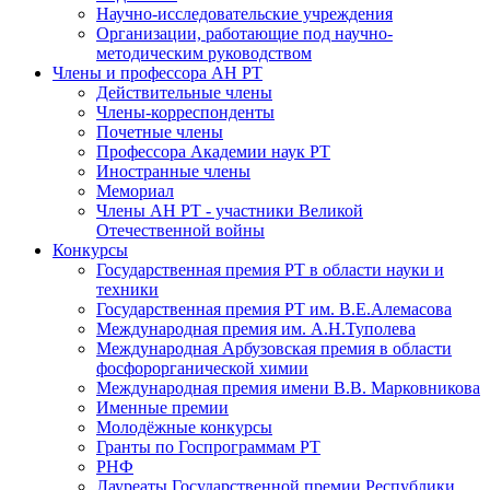
Научно-исследовательские учреждения
Организации, работающие под научно-
методическим руководством
Члены и профессора АН РТ
Действительные члены
Члены-корреспонденты
Почетные члены
Профессора Академии наук РТ
Иностранные члены
Мемориал
Члены АН РТ - участники Великой
Отечественной войны
Конкурсы
Государственная премия РТ в области науки и
техники
Государственная премия РТ им. В.Е.Алемасова
Международная премия им. А.Н.Туполева
Международная Арбузовская премия в области
фосфорорганической химии
Международная премия имени В.В. Марковникова
Именные премии
Молодёжные конкурсы
Гранты по Госпрограммам РТ
РНФ
Лауреаты Государственной премии Республики