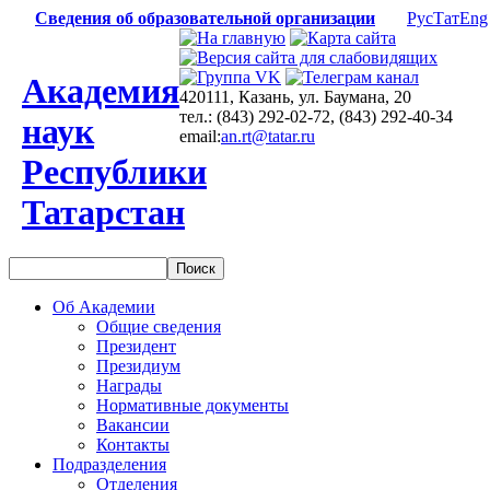
Сведения об образовательной организации
Рус
Тат
Eng
Академия
420111, Казань, ул. Баумана, 20
тел.: (843) 292-02-72, (843) 292-40-34
наук
email:
an.rt@tatar.ru
Республики
Татарстан
Об Академии
Общие сведения
Президент
Президиум
Награды
Нормативные документы
Вакансии
Контакты
Подразделения
Отделения