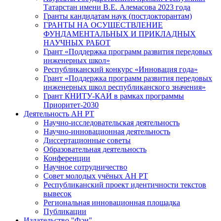
Татарстан имени В.Е. Алемасова 2023 года
Гранты кандидатам наук (постдокторантам)
ГРАНТЫ НА ОСУЩЕСТВЛЕНИЕ
ФУНДАМЕНТАЛЬНЫХ И ПРИКЛАДНЫХ
НАУЧНЫХ РАБОТ
Грант «Поддержка программ развития передовых
инженерных школ»
Республиканский конкурс «Инновация года»
Грант «Поддержка программ развития передовых
инженерных школ республиканского значения»
Грант КНИТУ-КАИ в рамках программы
Приоритет-2030
Деятельность АН РТ
Научно-исследовательская деятельность
Научно-инновационная деятельность
Диссертационные советы
Образовательная деятельность
Конференции
Научное сотрудничество
Совет молодых учёных АН РТ
Республиканский проект идентичности текстов
вывесок
Региональная инновационная площадка
Публикации
Издательство "Фән"