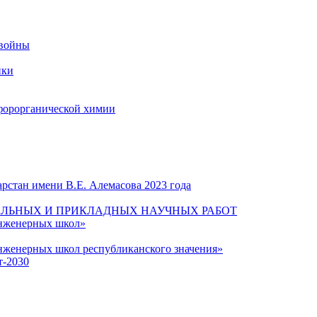
 войны
ики
форорганической химии
рстан имени В.Е. Алемасова 2023 года
ЛЬНЫХ И ПРИКЛАДНЫХ НАУЧНЫХ РАБОТ
инженерных школ»
нженерных школ республиканского значения»
т-2030