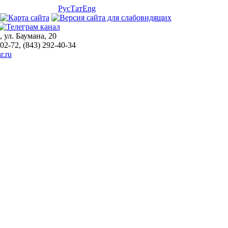
Рус
Тат
Eng
, ул. Баумана, 20
-02-72, (843) 292-40-34
r.ru