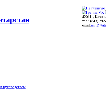
420111, Казань
атарстан
тел.: (843) 292
email:
an.rt@tata
м руководством