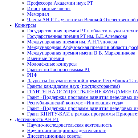
Профессора Академии наук РТ
Иностранные члены
Мемориал
Члены АН РТ - участники Великой Отечественной
Конкурсы
Государственная премия РТ в области науки и техн
Государственная премия РТ им. В.Е.Алемасова
Международная премия им. А.Н.Туполева
Международная Арбузовская премия в области фос
Международная премия имени В.В. Марковникова
Именные премии
Молодёжные конкурсы
Гранты по Госпрограммам РТ
РНФ
Лауреаты Государственной премии Республики Тата
Гранты кандидатам наук (постдокторантам)
ГРАНТЫ НА ОСУЩЕСТВЛЕНИЕ ФУНДАМЕНТА
Грант «Поддержка программ развития передовых 
Республиканский конкурс «Инновация года»
Грант «Поддержка программ развития передовых и
Грант КНИТУ-КАИ в рамках программы Приорите
Деятельность АН РТ
Научно-исследовательская деятельность
Научно-инновационная деятельность
Диссертационные советы