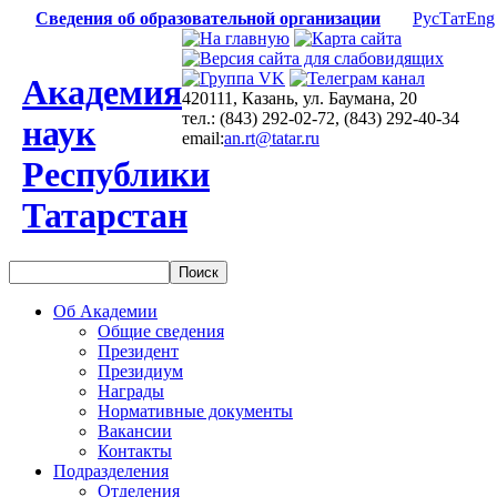
Сведения об образовательной организации
Рус
Тат
Eng
Академия
420111, Казань, ул. Баумана, 20
тел.: (843) 292-02-72, (843) 292-40-34
наук
email:
an.rt@tatar.ru
Республики
Татарстан
Об Академии
Общие сведения
Президент
Президиум
Награды
Нормативные документы
Вакансии
Контакты
Подразделения
Отделения