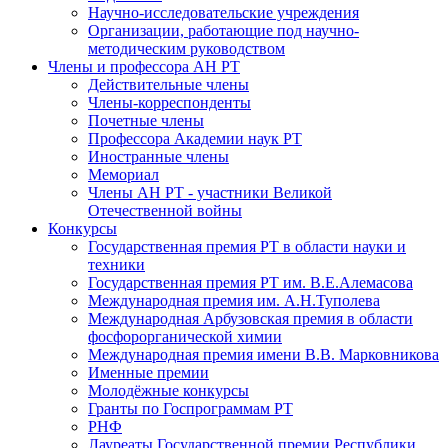
Научно-исследовательские учреждения
Организации, работающие под научно-
методическим руководством
Члены и профессора АН РТ
Действительные члены
Члены-корреспонденты
Почетные члены
Профессора Академии наук РТ
Иностранные члены
Мемориал
Члены АН РТ - участники Великой
Отечественной войны
Конкурсы
Государственная премия РТ в области науки и
техники
Государственная премия РТ им. В.Е.Алемасова
Международная премия им. А.Н.Туполева
Международная Арбузовская премия в области
фосфорорганической химии
Международная премия имени В.В. Марковникова
Именные премии
Молодёжные конкурсы
Гранты по Госпрограммам РТ
РНФ
Лауреаты Государственной премии Республики