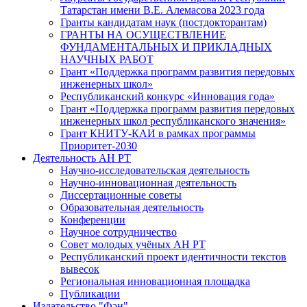
Татарстан имени В.Е. Алемасова 2023 года
Гранты кандидатам наук (постдокторантам)
ГРАНТЫ НА ОСУЩЕСТВЛЕНИЕ
ФУНДАМЕНТАЛЬНЫХ И ПРИКЛАДНЫХ
НАУЧНЫХ РАБОТ
Грант «Поддержка программ развития передовых
инженерных школ»
Республиканский конкурс «Инновация года»
Грант «Поддержка программ развития передовых
инженерных школ республиканского значения»
Грант КНИТУ-КАИ в рамках программы
Приоритет-2030
Деятельность АН РТ
Научно-исследовательская деятельность
Научно-инновационная деятельность
Диссертационные советы
Образовательная деятельность
Конференции
Научное сотрудничество
Совет молодых учёных АН РТ
Республиканский проект идентичности текстов
вывесок
Региональная инновационная площадка
Публикации
Издательство "Фән"