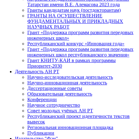
Татарстан имени В.Е. Алемасова 2023 года
Гранты кандидатам наук (постдокторантам)
ГРАНТЫ НА ОСУЩЕСТВЛЕНИЕ
ФУНДАМЕНТАЛЬНЫХ И ПРИКЛАДНЫХ
НАУЧНЫХ РАБОТ
Грант «Поддержка программ развития передовых
инженерных школ»
Республиканский конкурс «Инновация года»
Грант «Поддержка программ развития передовых
инженерных школ республиканского значения»
Грант КНИТУ-КАИ в рамках программы
Приоритет-2030
Деятельность АН РТ
Научно-исследовательская деятельность
Научно-инновационная деятельность
Диссертационные советы
Образовательная деятельность
Конференции
Научное сотрудничество
Совет молодых учёных АН РТ
Республиканский проект идентичности текстов
вывесок
Региональная инновационная площадка
Публикации
Издательство "Фән"