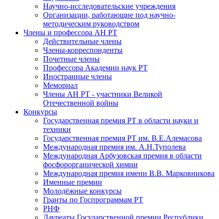
Научно-исследовательские учреждения
Организации, работающие под научно-
методическим руководством
Члены и профессора АН РТ
Действительные члены
Члены-корреспонденты
Почетные члены
Профессора Академии наук РТ
Иностранные члены
Мемориал
Члены АН РТ - участники Великой
Отечественной войны
Конкурсы
Государственная премия РТ в области науки и
техники
Государственная премия РТ им. В.Е.Алемасова
Международная премия им. А.Н.Туполева
Международная Арбузовская премия в области
фосфорорганической химии
Международная премия имени В.В. Марковникова
Именные премии
Молодёжные конкурсы
Гранты по Госпрограммам РТ
РНФ
Лауреаты Государственной премии Республики