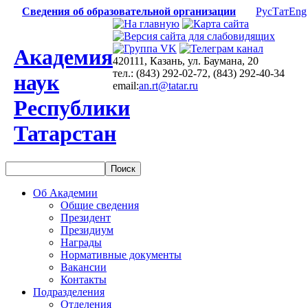
Сведения об образовательной организации
Рус
Тат
Eng
Академия
420111, Казань, ул. Баумана, 20
тел.: (843) 292-02-72, (843) 292-40-34
наук
email:
an.rt@tatar.ru
Республики
Татарстан
Об Академии
Общие сведения
Президент
Президиум
Награды
Нормативные документы
Вакансии
Контакты
Подразделения
Отделения