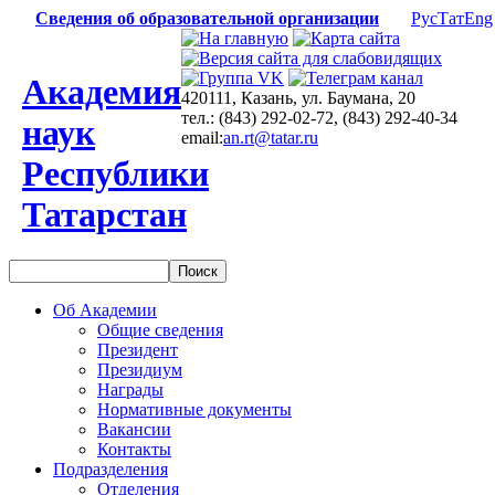
Сведения об образовательной организации
Рус
Тат
Eng
Академия
420111, Казань, ул. Баумана, 20
тел.: (843) 292-02-72, (843) 292-40-34
наук
email:
an.rt@tatar.ru
Республики
Татарстан
Об Академии
Общие сведения
Президент
Президиум
Награды
Нормативные документы
Вакансии
Контакты
Подразделения
Отделения