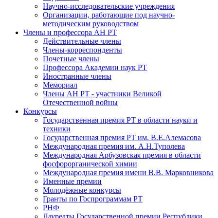
Научно-исследовательские учреждения
Организации, работающие под научно-
методическим руководством
Члены и профессора АН РТ
Действительные члены
Члены-корреспонденты
Почетные члены
Профессора Академии наук РТ
Иностранные члены
Мемориал
Члены АН РТ - участники Великой
Отечественной войны
Конкурсы
Государственная премия РТ в области науки и
техники
Государственная премия РТ им. В.Е.Алемасова
Международная премия им. А.Н.Туполева
Международная Арбузовская премия в области
фосфорорганической химии
Международная премия имени В.В. Марковникова
Именные премии
Молодёжные конкурсы
Гранты по Госпрограммам РТ
РНФ
Лауреаты Государственной премии Республики