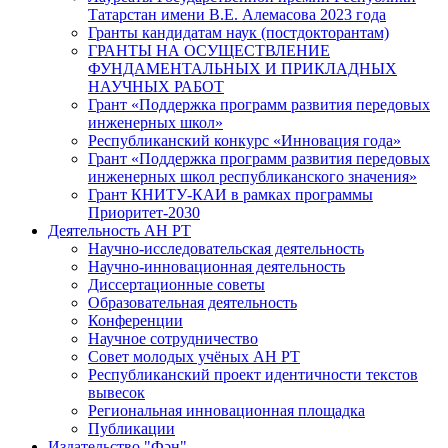
Татарстан имени В.Е. Алемасова 2023 года
Гранты кандидатам наук (постдокторантам)
ГРАНТЫ НА ОСУЩЕСТВЛЕНИЕ
ФУНДАМЕНТАЛЬНЫХ И ПРИКЛАДНЫХ
НАУЧНЫХ РАБОТ
Грант «Поддержка программ развития передовых
инженерных школ»
Республиканский конкурс «Инновация года»
Грант «Поддержка программ развития передовых
инженерных школ республиканского значения»
Грант КНИТУ-КАИ в рамках программы
Приоритет-2030
Деятельность АН РТ
Научно-исследовательская деятельность
Научно-инновационная деятельность
Диссертационные советы
Образовательная деятельность
Конференции
Научное сотрудничество
Совет молодых учёных АН РТ
Республиканский проект идентичности текстов
вывесок
Региональная инновационная площадка
Публикации
Издательство "Фән"