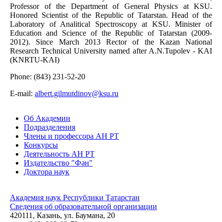
Professor of the Department of General Physics at KSU.
Honored Scientist of the Republic of Tatarstan. Head of the
Laboratory of Analitical Spectroscopy at KSU. Minister of
Education and Science of the Republic of Tatarstan (2009-
2012). Since March 2013 Rector of the
Kazan National
Research Technical University named after A.N.Tupolev - KAI
(KNRTU-KAI)
Phone: (843) 231-52-20
E-mail:
albert.gilmutdinov@ksu.ru
Об Академии
Подразделения
Члены и профессора АН РТ
Конкурсы
Деятельность АН РТ
Издательство "Фән"
Доктора наук
Академия наук Республики Татарстан
Сведения об образовательной организации
420111, Казань, ул. Баумана, 20