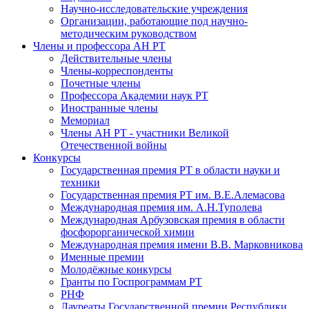
Научно-исследовательские учреждения
Организации, работающие под научно-
методическим руководством
Члены и профессора АН РТ
Действительные члены
Члены-корреспонденты
Почетные члены
Профессора Академии наук РТ
Иностранные члены
Мемориал
Члены АН РТ - участники Великой
Отечественной войны
Конкурсы
Государственная премия РТ в области науки и
техники
Государственная премия РТ им. В.Е.Алемасова
Международная премия им. А.Н.Туполева
Международная Арбузовская премия в области
фосфорорганической химии
Международная премия имени В.В. Марковникова
Именные премии
Молодёжные конкурсы
Гранты по Госпрограммам РТ
РНФ
Лауреаты Государственной премии Республики