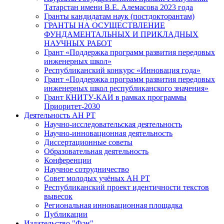
Татарстан имени В.Е. Алемасова 2023 года
Гранты кандидатам наук (постдокторантам)
ГРАНТЫ НА ОСУЩЕСТВЛЕНИЕ
ФУНДАМЕНТАЛЬНЫХ И ПРИКЛАДНЫХ
НАУЧНЫХ РАБОТ
Грант «Поддержка программ развития передовых
инженерных школ»
Республиканский конкурс «Инновация года»
Грант «Поддержка программ развития передовых
инженерных школ республиканского значения»
Грант КНИТУ-КАИ в рамках программы
Приоритет-2030
Деятельность АН РТ
Научно-исследовательская деятельность
Научно-инновационная деятельность
Диссертационные советы
Образовательная деятельность
Конференции
Научное сотрудничество
Совет молодых учёных АН РТ
Республиканский проект идентичности текстов
вывесок
Региональная инновационная площадка
Публикации
Издательство "Фән"