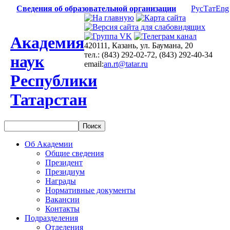
Сведения об образовательной организации
Рус
Тат
Eng
Академия
420111, Казань, ул. Баумана, 20
тел.: (843) 292-02-72, (843) 292-40-34
наук
email:
an.rt@tatar.ru
Республики
Татарстан
Об Академии
Общие сведения
Президент
Президиум
Награды
Нормативные документы
Вакансии
Контакты
Подразделения
Отделения