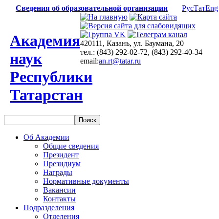
Сведения об образовательной организации
Рус
Тат
Eng
Академия
420111, Казань, ул. Баумана, 20
тел.: (843) 292-02-72, (843) 292-40-34
наук
email:
an.rt@tatar.ru
Республики
Татарстан
Об Академии
Общие сведения
Президент
Президиум
Награды
Нормативные документы
Вакансии
Контакты
Подразделения
Отделения