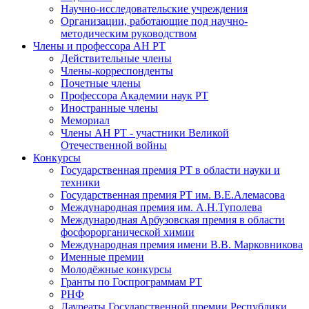
Научно-исследовательские учреждения
Организации, работающие под научно-
методическим руководством
Члены и профессора АН РТ
Действительные члены
Члены-корреспонденты
Почетные члены
Профессора Академии наук РТ
Иностранные члены
Мемориал
Члены АН РТ - участники Великой
Отечественной войны
Конкурсы
Государственная премия РТ в области науки и
техники
Государственная премия РТ им. В.Е.Алемасова
Международная премия им. А.Н.Туполева
Международная Арбузовская премия в области
фосфорорганической химии
Международная премия имени В.В. Марковникова
Именные премии
Молодёжные конкурсы
Гранты по Госпрограммам РТ
РНФ
Лауреаты Государственной премии Республики