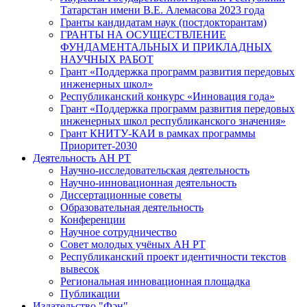
Татарстан имени В.Е. Алемасова 2023 года
Гранты кандидатам наук (постдокторантам)
ГРАНТЫ НА ОСУЩЕСТВЛЕНИЕ
ФУНДАМЕНТАЛЬНЫХ И ПРИКЛАДНЫХ
НАУЧНЫХ РАБОТ
Грант «Поддержка программ развития передовых
инженерных школ»
Республиканский конкурс «Инновация года»
Грант «Поддержка программ развития передовых
инженерных школ республиканского значения»
Грант КНИТУ-КАИ в рамках программы
Приоритет-2030
Деятельность АН РТ
Научно-исследовательская деятельность
Научно-инновационная деятельность
Диссертационные советы
Образовательная деятельность
Конференции
Научное сотрудничество
Совет молодых учёных АН РТ
Республиканский проект идентичности текстов
вывесок
Региональная инновационная площадка
Публикации
Издательство "Фән"