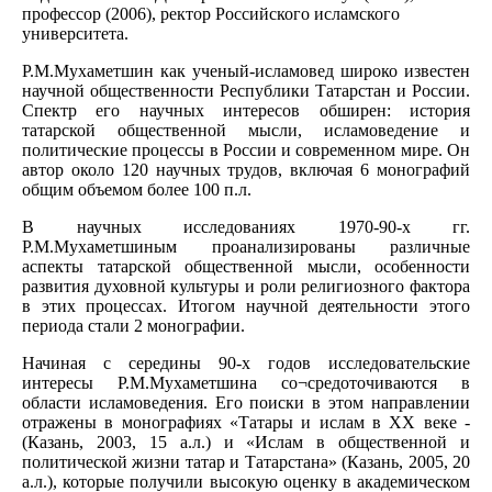
профессор (2006), ректор Российского исламского
университета.
Р.М.Мухаметшин как ученый-исламовед широко известен
научной общественности Республики Татарстан и России.
Спектр его научных интересов обширен: история
татарской общественной мысли, исламоведение и
политические процессы в России и современном мире. Он
автор около 120 научных трудов, включая 6 монографий
общим объемом более 100 п.л.
В научных исследованиях 1970-90-х гг.
Р.М.Мухаметшиным проанализированы различные
аспекты татарской общественной мысли, особенности
развития духовной культуры и роли религиозного фактора
в этих процессах. Итогом научной деятельности этого
периода стали 2 монографии.
Начиная с середины 90-х годов исследовательские
интересы Р.М.Мухаметшина со¬средоточиваются в
области исламоведения. Его поиски в этом направлении
отражены в монографиях «Татары и ислам в ХХ веке -
(Казань, 2003, 15 а.л.) и «Ислам в общественной и
политической жизни татар и Татарстана» (Казань, 2005, 20
а.л.), которые получили высокую оценку в академическом