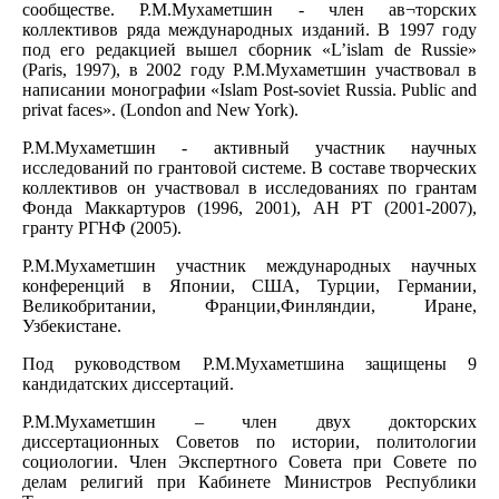
сообществе. Р.М.Мухаметшин - член ав¬торских
коллективов ряда международных изданий. В 1997 году
под его редакцией вышел сборник «L’islam de Russie»
(Paris, 1997), в 2002 году Р.М.Мухаметшин участвовал в
написании монографии «Islam Post-soviet Russia. Public and
privat faces». (London and New York).
Р.М.Мухаметшин - активный участник научных
исследований по грантовой системе. В составе творческих
коллективов он участвовал в исследованиях по грантам
Фонда Маккартуров (1996, 2001), АН РТ (2001-2007),
гранту РГНФ (2005).
Р.М.Мухаметшин участник международных научных
конференций в Японии, США, Турции, Германии,
Великобритании, Франции,Финляндии, Иране,
Узбекистане.
Под руководством Р.М.Мухаметшина защищены 9
кандидатских диссертаций.
Р.М.Мухаметшин – член двух докторских
диссертационных Советов по истории, политологии
социологии. Член Экспертного Совета при Совете по
делам религий при Кабинете Министров Республики