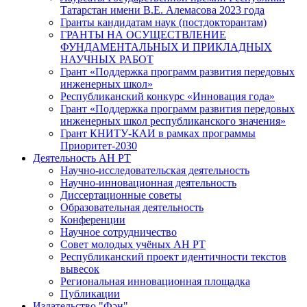
Татарстан имени В.Е. Алемасова 2023 года
Гранты кандидатам наук (постдокторантам)
ГРАНТЫ НА ОСУЩЕСТВЛЕНИЕ
ФУНДАМЕНТАЛЬНЫХ И ПРИКЛАДНЫХ
НАУЧНЫХ РАБОТ
Грант «Поддержка программ развития передовых
инженерных школ»
Республиканский конкурс «Инновация года»
Грант «Поддержка программ развития передовых
инженерных школ республиканского значения»
Грант КНИТУ-КАИ в рамках программы
Приоритет-2030
Деятельность АН РТ
Научно-исследовательская деятельность
Научно-инновационная деятельность
Диссертационные советы
Образовательная деятельность
Конференции
Научное сотрудничество
Совет молодых учёных АН РТ
Республиканский проект идентичности текстов
вывесок
Региональная инновационная площадка
Публикации
Издательство "Фән"