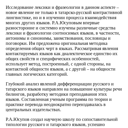
Исследование лексики и фразеологии в данном аспекте –
новое явление не только в татарско-русской контрастивной
лингвистике, но и в изучении процесса взаимодействия
многих других языков. Р.А.Юсуповым впервые
разносторонне и системно изучены различные средства
лексики и фразеологии соотносимых языков, в частности,
антонимы и синонимы, заимствования, пословицы и
поговорки. Им предложена оригинальная методика
определения общих черт в языках. Рассматривая явления
контактируемых языков как диалектическое единство их
общих свойств и специфических особенностей,
использует метод, построенный, с одной стороны, на
контактной общности языков, а с другой – на общности
главных логических категорий.
Глубокий анализ явлений дифференциации русского и
татарского языков направлен на повышение культуры речи
билингов, разработку методики преподавания этих
языков. Составленная ученым программа по теории и
практике перевода неоднократно переиздавалась в
центральных издательствах.
Р.А.Юсупов создал научную школу по сопоставительной
типологии русского и татарского языков, успешно