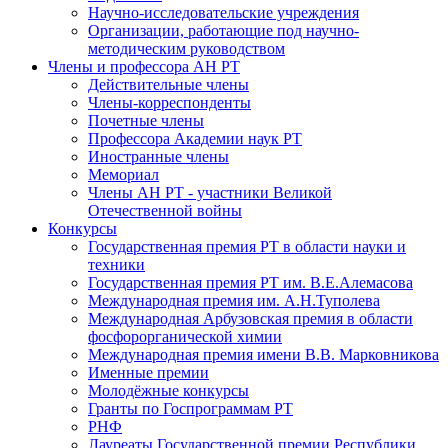
Научно-исследовательские учреждения
Организации, работающие под научно-
методическим руководством
Члены и профессора АН РТ
Действительные члены
Члены-корреспонденты
Почетные члены
Профессора Академии наук РТ
Иностранные члены
Мемориал
Члены АН РТ - участники Великой
Отечественной войны
Конкурсы
Государственная премия РТ в области науки и
техники
Государственная премия РТ им. В.Е.Алемасова
Международная премия им. А.Н.Туполева
Международная Арбузовская премия в области
фосфорорганической химии
Международная премия имени В.В. Марковникова
Именные премии
Молодёжные конкурсы
Гранты по Госпрограммам РТ
РНФ
Лауреаты Государственной премии Республики