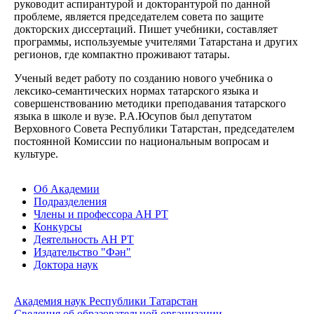
руководит аспирантурой и докторантурой по данной
проблеме, является председателем совета по защите
докторских диссертаций. Пишет учебники, составляет
программы, используемые учителями Татарстана и других
регионов, где компактно проживают татары.
Ученый ведет работу по созданию нового учебника о
лексико-семантических нормах татарского языка и
совершенствованию методики преподавания татарского
языка в школе и вузе. Р.А.Юсупов был депутатом
Верховного Совета Республики Татарстан, председателем
постоянной Комиссии по национальным вопросам и
культуре.
Об Академии
Подразделения
Члены и профессора АН РТ
Конкурсы
Деятельность АН РТ
Издательство "Фән"
Доктора наук
Академия наук Республики Татарстан
Сведения об образовательной организации