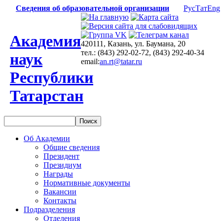
Сведения об образовательной организации
Рус
Тат
Eng
Академия
420111, Казань, ул. Баумана, 20
тел.: (843) 292-02-72, (843) 292-40-34
наук
email:
an.rt@tatar.ru
Республики
Татарстан
Об Академии
Общие сведения
Президент
Президиум
Награды
Нормативные документы
Вакансии
Контакты
Подразделения
Отделения