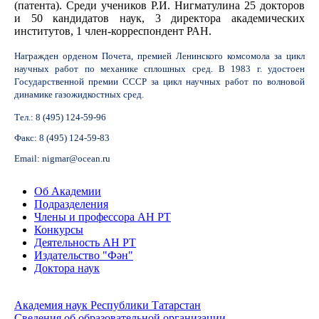
(патента). Среди учеников Р.И. Нигматулина 25 докторов
и 50 кандидатов наук, 3 директора академических
институтов, 1 член-корреспондент РАН.
Награжден орденом Почета, премией Ленинского комсомола за цикл
научных работ по механике сплошных сред. В 1983 г. удостоен
Государственной премии СССР за цикл научных работ по волновой
динамике газожидкостных сред.
Тел.: 8 (495) 124-59-96
Факс: 8 (495) 124-59-83
Email: nigmar@ocean.ru
Об Академии
Подразделения
Члены и профессора АН РТ
Конкурсы
Деятельность АН РТ
Издательство "Фән"
Доктора наук
Академия наук Республики Татарстан
Сведения об образовательной организации