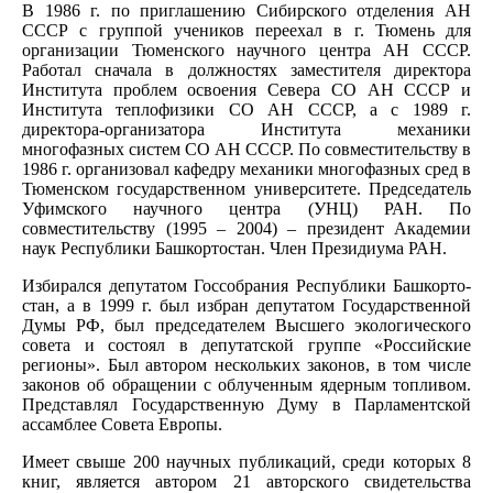
В 1986 г. по приглашению Сибирского отделения АН
СССР с группой учеников переехал в г. Тюмень для
организации Тюменского научного центра АН СССР.
Работал сначала в должностях заместителя директора
Института проблем освоения Севера СО АН СССР и
Института теплофизики СО АН СССР, а с 1989 г.
директора-организатора Института механики
многофазных систем СО АН СССР. По совместительству в
1986 г. организовал кафедру механики многофазных сред в
Тюменском государственном университете. Председатель
Уфимского научного центра (УНЦ) РАН. По
совместительству (1995 – 2004) – президент Академии
наук Республики Башкортостан. Член Президиума РАН.
Избирался депутатом Госсобрания Республики Башкорто­
стан, а в 1999 г. был избран депутатом Государственной
Думы РФ, был председателем Высшего экологического
совета и состоял в депутатской группе «Российские
регионы». Был автором нескольких законов, в том числе
законов об обращении с облученным ядерным топливом.
Представлял Государственную Думу в Парламентской
ассамблее Совета Европы.
Имеет свыше 200 научных публикаций, среди которых 8
книг, является автором 21 авторского свидетельства