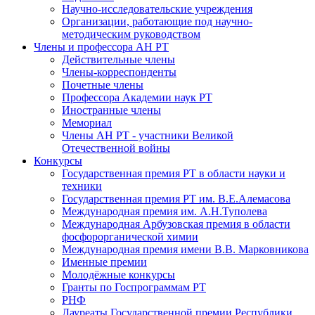
Научно-исследовательские учреждения
Организации, работающие под научно-
методическим руководством
Члены и профессора АН РТ
Действительные члены
Члены-корреспонденты
Почетные члены
Профессора Академии наук РТ
Иностранные члены
Мемориал
Члены АН РТ - участники Великой
Отечественной войны
Конкурсы
Государственная премия РТ в области науки и
техники
Государственная премия РТ им. В.Е.Алемасова
Международная премия им. А.Н.Туполева
Международная Арбузовская премия в области
фосфорорганической химии
Международная премия имени В.В. Марковникова
Именные премии
Молодёжные конкурсы
Гранты по Госпрограммам РТ
РНФ
Лауреаты Государственной премии Республики