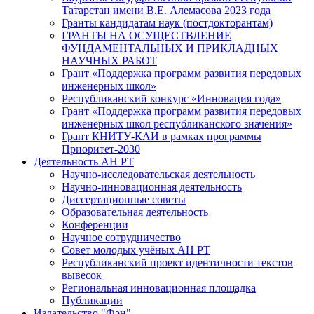
Татарстан имени В.Е. Алемасова 2023 года
Гранты кандидатам наук (постдокторантам)
ГРАНТЫ НА ОСУЩЕСТВЛЕНИЕ
ФУНДАМЕНТАЛЬНЫХ И ПРИКЛАДНЫХ
НАУЧНЫХ РАБОТ
Грант «Поддержка программ развития передовых
инженерных школ»
Республиканский конкурс «Инновация года»
Грант «Поддержка программ развития передовых
инженерных школ республиканского значения»
Грант КНИТУ-КАИ в рамках программы
Приоритет-2030
Деятельность АН РТ
Научно-исследовательская деятельность
Научно-инновационная деятельность
Диссертационные советы
Образовательная деятельность
Конференции
Научное сотрудничество
Совет молодых учёных АН РТ
Республиканский проект идентичности текстов
вывесок
Региональная инновационная площадка
Публикации
Издательство "Фән"