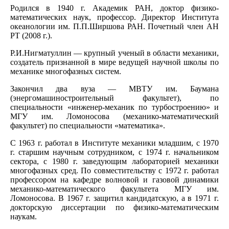
Родился в 1940 г. Академик РАН, доктор физико-
математических наук, профессор. Директор Института
океанологии им. П.П.Ширшова РАН. Почетный член АН
РТ (2008 г.).
Р.И.Нигматуллин — крупный ученый в области механики,
создатель признанной в мире ведущей научной школы по
механике многофазных систем.
Закончил два вуза — МВТУ им. Баумана
(энергомашиностроительный факультет), по
специальности «инженер-механик по турбостроению» и
МГУ им. Ломоносова (механико-математический
факультет) по специальности «математика».
С 1963 г. работал в Институте механики младшим, с 1970
г. старшим научным сотрудником, с 1974 г. начальником
сектора, с 1980 г. заведующим лабораторией механики
многофазных сред. По совместительству с 1972 г. работал
профессором на кафедре волновой и газовой динамики
механико-математического факультета МГУ им.
Ломоносова. В 1967 г. защитил канди­датскую, а в 1971 г.
докторскую диссертации по физико-математическим
наукам.