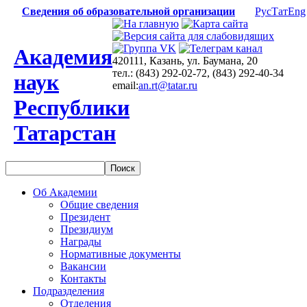
Сведения об образовательной организации
Рус
Тат
Eng
Академия
420111, Казань, ул. Баумана, 20
тел.: (843) 292-02-72, (843) 292-40-34
наук
email:
an.rt@tatar.ru
Республики
Татарстан
Об Академии
Общие сведения
Президент
Президиум
Награды
Нормативные документы
Вакансии
Контакты
Подразделения
Отделения