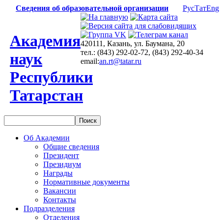
Сведения об образовательной организации
Рус
Тат
Eng
Академия
420111, Казань, ул. Баумана, 20
тел.: (843) 292-02-72, (843) 292-40-34
наук
email:
an.rt@tatar.ru
Республики
Татарстан
Об Академии
Общие сведения
Президент
Президиум
Награды
Нормативные документы
Вакансии
Контакты
Подразделения
Отделения