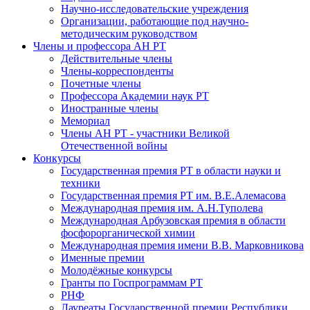
Научно-исследовательские учреждения
Организации, работающие под научно-
методическим руководством
Члены и профессора АН РТ
Действительные члены
Члены-корреспонденты
Почетные члены
Профессора Академии наук РТ
Иностранные члены
Мемориал
Члены АН РТ - участники Великой
Отечественной войны
Конкурсы
Государственная премия РТ в области науки и
техники
Государственная премия РТ им. В.Е.Алемасова
Международная премия им. А.Н.Туполева
Международная Арбузовская премия в области
фосфорорганической химии
Международная премия имени В.В. Марковникова
Именные премии
Молодёжные конкурсы
Гранты по Госпрограммам РТ
РНФ
Лауреаты Государственной премии Республики