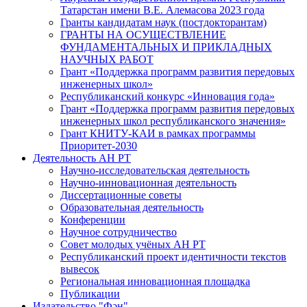
Татарстан имени В.Е. Алемасова 2023 года
Гранты кандидатам наук (постдокторантам)
ГРАНТЫ НА ОСУЩЕСТВЛЕНИЕ
ФУНДАМЕНТАЛЬНЫХ И ПРИКЛАДНЫХ
НАУЧНЫХ РАБОТ
Грант «Поддержка программ развития передовых
инженерных школ»
Республиканский конкурс «Инновация года»
Грант «Поддержка программ развития передовых
инженерных школ республиканского значения»
Грант КНИТУ-КАИ в рамках программы
Приоритет-2030
Деятельность АН РТ
Научно-исследовательская деятельность
Научно-инновационная деятельность
Диссертационные советы
Образовательная деятельность
Конференции
Научное сотрудничество
Совет молодых учёных АН РТ
Республиканский проект идентичности текстов
вывесок
Региональная инновационная площадка
Публикации
Издательство "Фән"