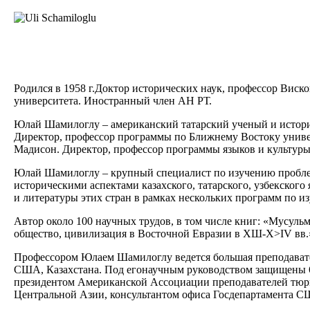
Родился в 1958 г.Доктор исторических наук, профессор Вис
университета. Иностранный член АН РТ.
Юлай Шамилоглу – американский татарский ученый и историк,
Директор, профессор программы по Ближнему Востоку униве
Мадисон. Директор, профессор программы языков и культур
Юлай Шамилоглу – крупный специалист по изучению пробле
историческими аспектами казахского, татарского, узбекског
и литературы этих стран в рамках нескольких программ по из
Автор около 100 научных трудов, в том числе книг: «Мусуль
общество, цивилизация в Восточной Евразии в ХШ-Х>IV вв.
Профессором Юлаем Шамилоглу ведется большая преподавател
США, Казахстана. Под егонаучным руководством защищены 6 
президентом Американской Ассоциации преподавателей тюрк
Центральной Азии, консультантом офиса Госдепартамента С