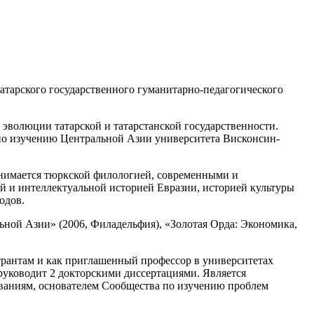
атарского государственного гуманитарно-педагогического
 эволюции татарской и татарстанской государственности.
по изучению Центральной Азии университета Висконсин-
нимается тюркской филологией, современными и
ой и интеллектуальной историей Евразии, историей культуры
одов.
льной Азии» (2006, Филадельфия), «Золотая Орда: Экономика,
трантам и как приглашенный профессор в университетах
руководит 2 докторскими диссертациями. Является
ваниям, основателем Сообщества по изучению проблем