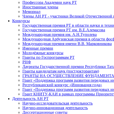
Профессора Академии наук РТ
Иностранные члены
Мемориал
Члены АН РТ - участники Великой Отечественной
Конкурсы
Государственная премия РТ в области науки и техн
Государственная премия РТ им. В.Е.Алемасова
Международная премия им. А.Н.Туполева
Международная Арбузовская премия в области фос
Международная премия имени В.В. Марковникова
Именные премии
Молодёжные конкурсы
Гранты по Госпрограммам РТ
РНФ
Лауреаты Государственной премии Республики Тата
Гранты кандидатам наук (постдокторантам)
ГРАНТЫ НА ОСУЩЕСТВЛЕНИЕ ФУНДАМЕНТА
Грант «Поддержка программ развития передовых 
Республиканский конкурс «Инновация года»
Грант «Поддержка программ развития передовых и
Грант КНИТУ-КАИ в рамках программы Приорите
Деятельность АН РТ
Научно-исследовательская деятельность
Научно-инновационная деятельность
Диссертационные советы