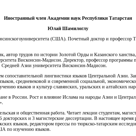
Иностранный член Академии наук Республики Татарстан
Юлай Шамилоглу
консинскогоуниверситета (США). Почетный доктор и профессор Т
 автор трудов по истории Золотой Орды и Казанского ханства,
рситета Висконсин-Мадисон. Директор, профессор программы 
ы Средней Азии университета Висконсин-Мадисон.
м сопоставительной лингвистики языков Центральной Азии. За
о языков, средневековой и современной социальной, экономическ
учению языков и культур славянских, уральских и алтайских нар
мане в России. Рост и влияние Ислама на народы Азии и Центра
».
ьская и общественная работа. Читает лекции студентам, магис
докторских и 3 магистерские диссертации. В настоящее время 
ских языков, редактором прессы по тюркско-татарским исследо
ША по изучению языков.