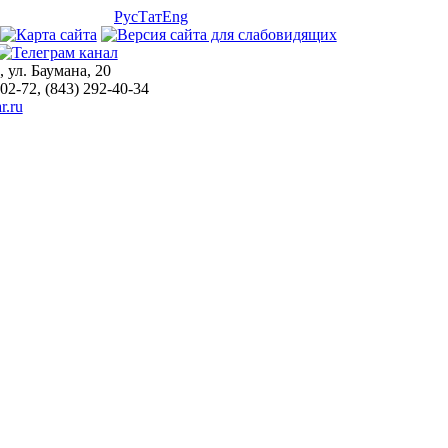
Рус
Тат
Eng
, ул. Баумана, 20
-02-72, (843) 292-40-34
r.ru