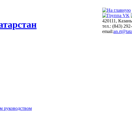
420111, Казань
атарстан
тел.: (843) 292
email:
an.rt@tata
м руководством