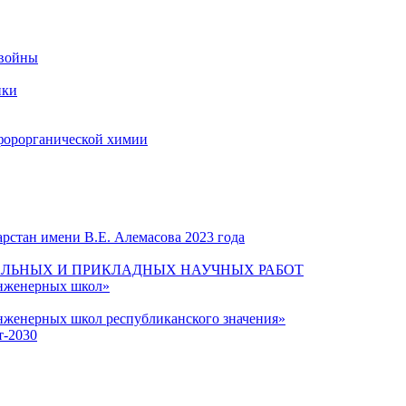
 войны
ики
форорганической химии
рстан имени В.Е. Алемасова 2023 года
ЛЬНЫХ И ПРИКЛАДНЫХ НАУЧНЫХ РАБОТ
инженерных школ»
нженерных школ республиканского значения»
т-2030