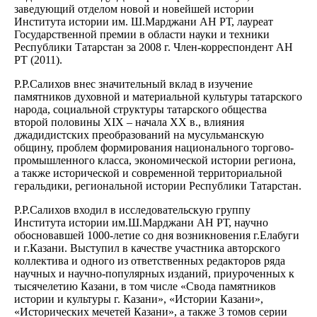
заведующий отделом новой и новейшей истории
Института истории им. Ш.Марджани АН РТ, лауреат
Государственной премии в области науки и техники
Республики Татарстан за 2008 г. Член-корреспондент АН
РТ (2011).
Р.Р.Салихов внес значительный вклад в изучение
памятников духовной и материальной культуры татарского
народа, социальной структуры татарского общества
второй половины XIX – начала XX в., влияния
джадидистских преобразований на мусульманскую
общину, проблем формирования национального торгово-
промышленного класса, экономической истории региона,
а также исторической и современной территориальной
геральдики, региональной истории Республики Татарстан.
Р.Р.Салихов входил в исследовательскую группу
Института истории им.Ш.Марджани АН РТ, научно
обосновавшей 1000-летие со дня возникновения г.Елабуги
и г.Казани. Выступил в качестве участника авторского
коллектива и одного из ответственных редакторов ряда
научных и научно-популярных изданий, приуроченных к
тысячелетию Казани, в том числе «Свода памятников
истории и культуры г. Казани», «Истории Казани»,
«Исторических мечетей Казани», а также 3 томов серии