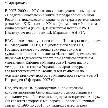
«Тартарика».
В 2007–2009 гг. Р.Р.Салихов являлся участником проекта:
«Предпринимательские элиты в предреволюционной
России: этноконфессиональная структура и региональное
развитие в XIX – начале XX в.» (совместно с Рейнским
университетом (г.Бонн), Институтом истории РАН,
Институтом истории им. Ш. Марджани АН РТ).
Р.Р.Салихов – член ученого совета Института истории им.
Ш. Марджани АН РТ, Национального музея РТ,
Государственного историко-архитектурного и
художественного заповедника «Казанский кремль», член
научно-методического совета при Главном архивном
управлении Кабинета Министров РТ, член научно-
методического совета Управления архитектуры и
градостроительства г.Казани, член комиссии по
монументальному искусству Министерства культуры РТ.
Награжден (2 февраля 2007 г.).
Под его научным руководством и при научном
консультировании было защищено 8 диссертаций на
соискание ученой степени кандидата исторических наук.
Он является автором 8 монографий, более 80 научных
статей. С 1996 по 2001 г. он являлся заместителем