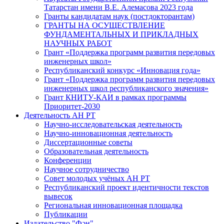
Татарстан имени В.Е. Алемасова 2023 года
Гранты кандидатам наук (постдокторантам)
ГРАНТЫ НА ОСУЩЕСТВЛЕНИЕ
ФУНДАМЕНТАЛЬНЫХ И ПРИКЛАДНЫХ
НАУЧНЫХ РАБОТ
Грант «Поддержка программ развития передовых
инженерных школ»
Республиканский конкурс «Инновация года»
Грант «Поддержка программ развития передовых
инженерных школ республиканского значения»
Грант КНИТУ-КАИ в рамках программы
Приоритет-2030
Деятельность АН РТ
Научно-исследовательская деятельность
Научно-инновационная деятельность
Диссертационные советы
Образовательная деятельность
Конференции
Научное сотрудничество
Совет молодых учёных АН РТ
Республиканский проект идентичности текстов
вывесок
Региональная инновационная площадка
Публикации
Издательство "Фән"