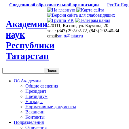
Сведения об образовательной организации
Рус
Тат
Eng
Академия
420111, Казань, ул. Баумана, 20
тел.: (843) 292-02-72, (843) 292-40-34
наук
email:
an.rt@tatar.ru
Республики
Татарстан
Об Академии
Общие сведения
Президент
Президиум
Награды
Нормативные документы
Вакансии
Контакты
Подразделения
Отделения