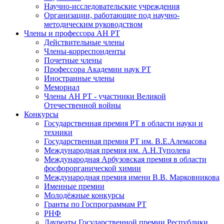
Научно-исследовательские учреждения
Организации, работающие под научно-
методическим руководством
Члены и профессора АН РТ
Действительные члены
Члены-корреспонденты
Почетные члены
Профессора Академии наук РТ
Иностранные члены
Мемориал
Члены АН РТ - участники Великой
Отечественной войны
Конкурсы
Государственная премия РТ в области науки и
техники
Государственная премия РТ им. В.Е.Алемасова
Международная премия им. А.Н.Туполева
Международная Арбузовская премия в области
фосфорорганической химии
Международная премия имени В.В. Марковникова
Именные премии
Молодёжные конкурсы
Гранты по Госпрограммам РТ
РНФ
Лауреаты Государственной премии Республики