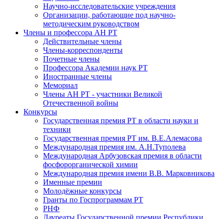
Научно-исследовательские учреждения
Организации, работающие под научно-
методическим руководством
Члены и профессора АН РТ
Действительные члены
Члены-корреспонденты
Почетные члены
Профессора Академии наук РТ
Иностранные члены
Мемориал
Члены АН РТ - участники Великой
Отечественной войны
Конкурсы
Государственная премия РТ в области науки и
техники
Государственная премия РТ им. В.Е.Алемасова
Международная премия им. А.Н.Туполева
Международная Арбузовская премия в области
фосфорорганической химии
Международная премия имени В.В. Марковникова
Именные премии
Молодёжные конкурсы
Гранты по Госпрограммам РТ
РНФ
Лауреаты Государственной премии Республики