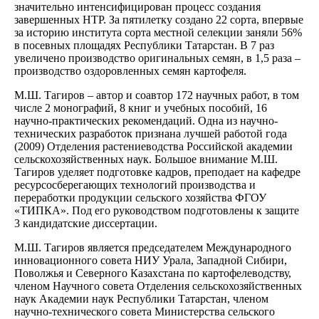
значительно интенсифицирован процесс создания
завершенных НТР. За пятилетку создано 22 сорта, впервые
за историю института сорта местной селекции заняли 56%
в посевных площадях Республики Татарстан. В 7 раз
увеличено производство оригинальных семян, в 1,5 раза –
производство оздоровленных семян картофеля.
М.Ш. Тагиров – автор и соавтор 172 научных работ, в том
числе 2 монографий, 8 книг и учебных пособий, 16
научно-практических рекомендаций. Одна из научно-
технических разработок признана лучшей работой года
(2009) Отделения растениеводства Российской академии
сельскохозяйственных наук. Большое внимание М.Ш.
Тагиров уделяет подготовке кадров, преподает на кафедре
ресурсосберегающих технологий производства и
переработки продукции сельского хозяйства ФГОУ
«ТИПКА». Под его руководством подготовлены к защите
3 кандидатские диссертации.
М.Ш. Тагиров является председателем Международного
инновационного совета НИУ Урала, Западной Сибири,
Поволжья и Северного Казахстана по картофелеводству,
членом Научного совета Отделения сельскохозяйственных
наук Академии наук Республики Татарстан, членом
научно-технического совета Министерства сельского