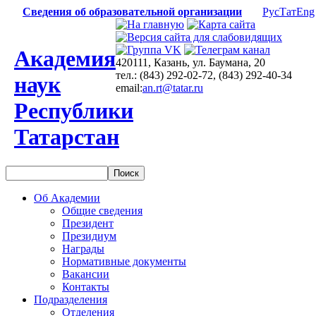
Сведения об образовательной организации
Рус
Тат
Eng
Академия
420111, Казань, ул. Баумана, 20
тел.: (843) 292-02-72, (843) 292-40-34
наук
email:
an.rt@tatar.ru
Республики
Татарстан
Об Академии
Общие сведения
Президент
Президиум
Награды
Нормативные документы
Вакансии
Контакты
Подразделения
Отделения