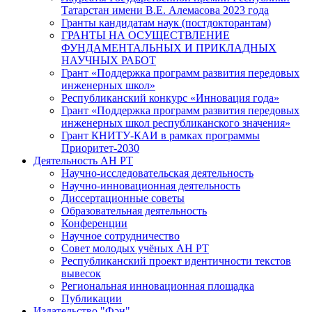
Татарстан имени В.Е. Алемасова 2023 года
Гранты кандидатам наук (постдокторантам)
ГРАНТЫ НА ОСУЩЕСТВЛЕНИЕ
ФУНДАМЕНТАЛЬНЫХ И ПРИКЛАДНЫХ
НАУЧНЫХ РАБОТ
Грант «Поддержка программ развития передовых
инженерных школ»
Республиканский конкурс «Инновация года»
Грант «Поддержка программ развития передовых
инженерных школ республиканского значения»
Грант КНИТУ-КАИ в рамках программы
Приоритет-2030
Деятельность АН РТ
Научно-исследовательская деятельность
Научно-инновационная деятельность
Диссертационные советы
Образовательная деятельность
Конференции
Научное сотрудничество
Совет молодых учёных АН РТ
Республиканский проект идентичности текстов
вывесок
Региональная инновационная площадка
Публикации
Издательство "Фән"