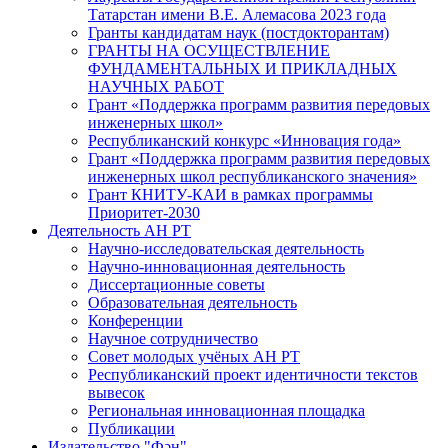
Татарстан имени В.Е. Алемасова 2023 года
Гранты кандидатам наук (постдокторантам)
ГРАНТЫ НА ОСУЩЕСТВЛЕНИЕ
ФУНДАМЕНТАЛЬНЫХ И ПРИКЛАДНЫХ
НАУЧНЫХ РАБОТ
Грант «Поддержка программ развития передовых
инженерных школ»
Республиканский конкурс «Инновация года»
Грант «Поддержка программ развития передовых
инженерных школ республиканского значения»
Грант КНИТУ-КАИ в рамках программы
Приоритет-2030
Деятельность АН РТ
Научно-исследовательская деятельность
Научно-инновационная деятельность
Диссертационные советы
Образовательная деятельность
Конференции
Научное сотрудничество
Совет молодых учёных АН РТ
Республиканский проект идентичности текстов
вывесок
Региональная инновационная площадка
Публикации
Издательство "Фән"