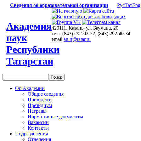
Сведения об образовательной организации
Рус
Тат
Eng
Академия
420111, Казань, ул. Баумана, 20
тел.: (843) 292-02-72, (843) 292-40-34
наук
email:
an.rt@tatar.ru
Республики
Татарстан
Об Академии
Общие сведения
Президент
Президиум
Награды
Нормативные документы
Вакансии
Контакты
Подразделения
Отделения