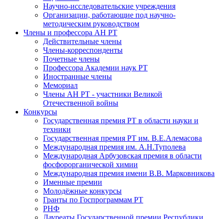
Научно-исследовательские учреждения
Организации, работающие под научно-
методическим руководством
Члены и профессора АН РТ
Действительные члены
Члены-корреспонденты
Почетные члены
Профессора Академии наук РТ
Иностранные члены
Мемориал
Члены АН РТ - участники Великой
Отечественной войны
Конкурсы
Государственная премия РТ в области науки и
техники
Государственная премия РТ им. В.Е.Алемасова
Международная премия им. А.Н.Туполева
Международная Арбузовская премия в области
фосфорорганической химии
Международная премия имени В.В. Марковникова
Именные премии
Молодёжные конкурсы
Гранты по Госпрограммам РТ
РНФ
Лауреаты Государственной премии Республики