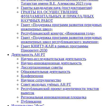
Татарстан имени В.Е. Алемасова 2023 года
Гранты кандидатам наук (постдокторантам)
ГРАНТЫ НА ОСУЩЕСТВЛЕНИЕ
ФУНДАМЕНТАЛЬНЫХ И ПРИКЛАДНЫХ
НАУЧНЫХ РАБОТ
Грант «Поддержка программ развития передовых
инженерных школ»
Республиканский конкурс «Инновация года»
Грант «Поддержка программ развития передовых
инженерных школ республиканского значения»
Грант КНИТУ-КАИ в рамках программы
Приоритет-2030
Деятельность АН РТ
Научно-исследовательская деятельность
Научно-инновационная деятельность
Диссертационные советы
Образовательная деятельность
Конференции
Научное сотрудничество
Совет молодых учёных АН РТ
Республиканский проект идентичности текстов
вывесок
Региональная инновационная площадка
Публикации
Издательство "Фән"