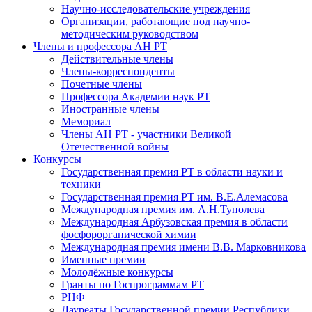
Научно-исследовательские учреждения
Организации, работающие под научно-
методическим руководством
Члены и профессора АН РТ
Действительные члены
Члены-корреспонденты
Почетные члены
Профессора Академии наук РТ
Иностранные члены
Мемориал
Члены АН РТ - участники Великой
Отечественной войны
Конкурсы
Государственная премия РТ в области науки и
техники
Государственная премия РТ им. В.Е.Алемасова
Международная премия им. А.Н.Туполева
Международная Арбузовская премия в области
фосфорорганической химии
Международная премия имени В.В. Марковникова
Именные премии
Молодёжные конкурсы
Гранты по Госпрограммам РТ
РНФ
Лауреаты Государственной премии Республики