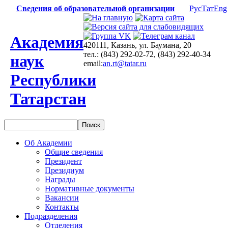
Сведения об образовательной организации
Рус
Тат
Eng
Академия
420111, Казань, ул. Баумана, 20
тел.: (843) 292-02-72, (843) 292-40-34
наук
email:
an.rt@tatar.ru
Республики
Татарстан
Об Академии
Общие сведения
Президент
Президиум
Награды
Нормативные документы
Вакансии
Контакты
Подразделения
Отделения