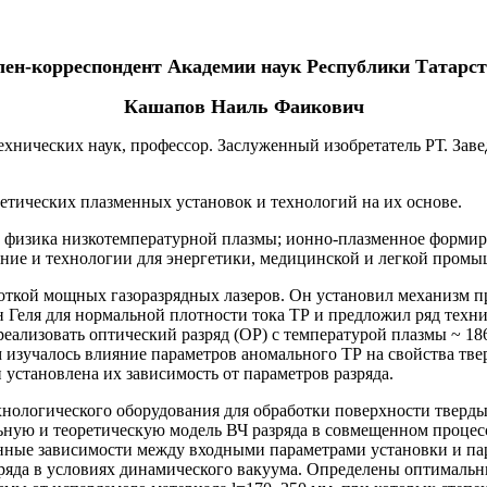
ен-корреспондент Академии наук Республики Татарс
Кашапов Наиль Фаикович
 технических наук, профессор. Заслуженный изобретатель РТ. З
етических плазменных установок и технологий на их основе.
 физика низкотемпературной плазмы; ионно-плазменное форми
ние и технологии для энергетики, медицинской и легкой промы
ткой мощных газоразрядных лазеров. Он установил механизм пр
н Геля для нормальной плотности тока ТР и предложил ряд тех
еализовать оптический разряд (ОР) с температурой плазмы ~ 18
м изучалось влияние параметров аномального ТР на свойства тве
 установлена их зависимость от параметров разряда.
хнологического оборудования для обработки поверхности тверд
ную и теоретическую модель ВЧ разряда в совмещенном процесс
енные зависимости между входными параметрами установки и па
ряда в условиях динамического вакуума. Определены оптимальны