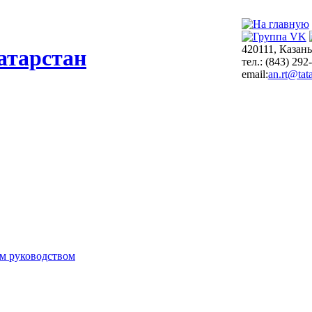
420111, Казань
атарстан
тел.: (843) 292
email:
an.rt@tata
м руководством