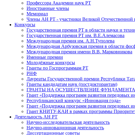
Профессора Академии наук РТ
Иностранные члены
Мемориал
Члены АН РТ - участники Великой Отечественной
Конкурсы
Государственная премия РТ в области науки и техн
Государственная премия РТ им. В.Е.Алемасова
Международная премия им. А.Н.Туполева
Международная Арбузовская премия в области фос
Международная премия имени В.В. Марковникова
Именные премии
Молодёжные конкурсы
Гранты по Госпрограммам РТ
РНФ
Лауреаты Государственной премии Республики Тата
Гранты кандидатам наук (постдокторантам)
ГРАНТЫ НА ОСУЩЕСТВЛЕНИЕ ФУНДАМЕНТА
Грант «Поддержка программ развития передовых 
Республиканский конкурс «Инновация года»
Грант «Поддержка программ развития передовых и
Грант КНИТУ-КАИ в рамках программы Приорите
Деятельность АН РТ
Научно-исследовательская деятельность
Научно-инновационная деятельность
Диссертационные советы