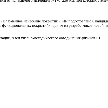
азмы от испаряемого материала l=170–250 мм, при которых степ
«Плазменное нанесение покрытий». Им подготовлено 6 кандидат
ия функциональных покрытий», одним из разработчиков новой 
таций, член учебно-методического объединения физиков РТ.