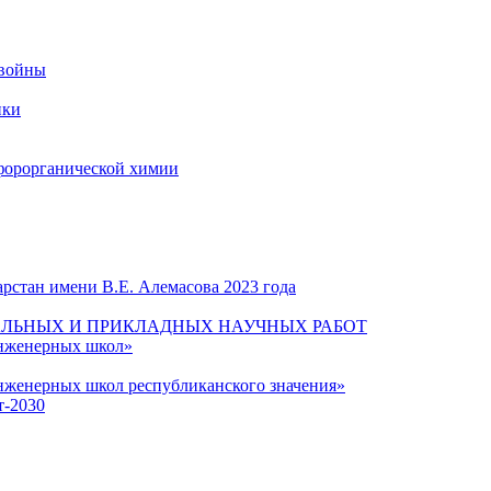
 войны
ики
форорганической химии
рстан имени В.Е. Алемасова 2023 года
ЛЬНЫХ И ПРИКЛАДНЫХ НАУЧНЫХ РАБОТ
инженерных школ»
нженерных школ республиканского значения»
т-2030