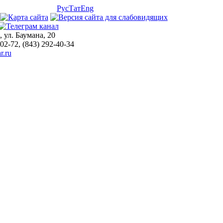
Рус
Тат
Eng
, ул. Баумана, 20
-02-72, (843) 292-40-34
r.ru