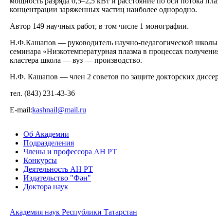
мощность разряда 0,5–2,5 кВт и расстояние по оси потока пл
концентрации заряженных частиц наиболее однородно.
Автор 149 научных работ, в том числе 1 монографии.
Н.Ф.Кашапов — руководитель научно-педагогической школы 
семинара «Низкотемпературная плазма в процессах получен
кластера школа — вуз — производство.
Н.Ф. Кашапов — член 2 советов по защите докторских диссер
тел. (843) 231-43-36
Е-mail:
kashnail@mail.ru
Об Академии
Подразделения
Члены и профессора АН РТ
Конкурсы
Деятельность АН РТ
Издательство "Фән"
Доктора наук
Академия наук Республики Татарстан