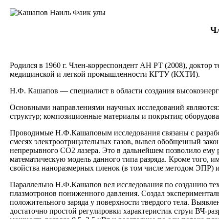
Чл
Родился в 1960 г. Член-корреспондент АН РТ (2008), доктор
медицинской и легкой промышленности КГТУ (КХТИ).
Н.Ф. Кашапов — специалист в области создания высокоэнерг
Основными направлениями научных исследований являются:
структур; композиционные материалы и покрытия; оборудова
Проводимые Н.Ф.Кашаповым исследования связаны с разрабо
смесях электроотрицательных газов, вывел обобщенный зако
непрерывного СО2 лазера. Это в дальнейшем позволило ему р
математическую модель данного типа разряда. Кроме того, и
свойства наноразмерных пленок (в том числе методом ЭПР) и
Параллельно Н.Ф.Кашапов вел исследования по созданию те
плазмотронов пониженного давления. Создал эксперименталь
положительного заряда у поверхности твердого тела. Выявл
достаточно простой регулировки характеристик струи ВЧ-раз