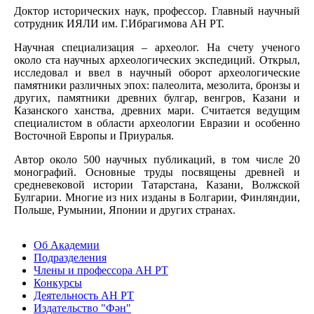
Доктор исторических наук, профессор. Главный научный
сотрудник ИЯЛИ им. Г.Ибрагимова АН РТ.
Научная специализация – археолог. На счету ученого
около ста научных археологических экспедиций. Открыл,
исследовал и ввел в научный оборот археологические
памятники различных эпох: палеолита, мезолита, бронзы и
других, памятники древних булгар, венгров, Казани и
Казанского ханства, древних мари. Считается ведущим
специалистом в области археологии Евразии и особенно
Восточной Европы и Приуралья.
Автор около 500 научных публикаций, в том числе 20
монографий. Основные труды посвящены древней и
средневековой истории Татарстана, Казани, Волжской
Булгарии. Многие из них изданы в Болгарии, Финляндии,
Польше, Румынии, Японии и других странах.
Об Академии
Подразделения
Члены и профессора АН РТ
Конкурсы
Деятельность АН РТ
Издательство "Фән"