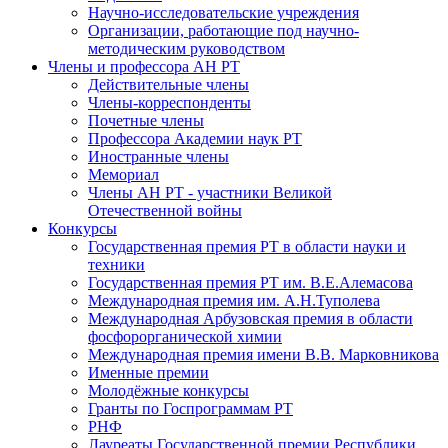
Научно-исследовательские учреждения
Организации, работающие под научно-
методическим руководством
Члены и профессора АН РТ
Действительные члены
Члены-корреспонденты
Почетные члены
Профессора Академии наук РТ
Иностранные члены
Мемориал
Члены АН РТ - участники Великой
Отечественной войны
Конкурсы
Государственная премия РТ в области науки и
техники
Государственная премия РТ им. В.Е.Алемасова
Международная премия им. А.Н.Туполева
Международная Арбузовская премия в области
фосфорорганической химии
Международная премия имени В.В. Марковникова
Именные премии
Молодёжные конкурсы
Гранты по Госпрограммам РТ
РНФ
Лауреаты Государственной премии Республики