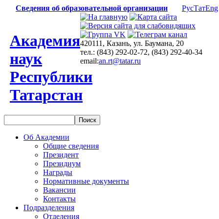
Сведения об образовательной организации
Рус
Тат
Eng
Академия
420111, Казань, ул. Баумана, 20
тел.: (843) 292-02-72, (843) 292-40-34
наук
email:
an.rt@tatar.ru
Республики
Татарстан
Об Академии
Общие сведения
Президент
Президиум
Награды
Нормативные документы
Вакансии
Контакты
Подразделения
Отделения