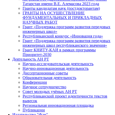
Татарстан имени В.Е. Алемасова 2023 года
Гранты кандидатам наук (постдокторантам)
ГРАНТЫ НА ОСУЩЕСТВЛЕНИЕ
ФУНДАМЕНТАЛЬНЫХ И ПРИКЛАДНЫХ
НАУЧНЫХ РАБОТ
Грант «Поддержка программ развития передовых
инженерных школ»
Республиканский конкурс «Инновация года»
Грант «Поддержка программ развития передовых
инженерных школ республиканского значения»
Грант КНИТУ-КАИ в рамках программы
Приоритет-2030
Деятельность АН РТ
Научно-исследовательская деятельность
Научно-инновационная деятельность
Диссертационные советы
Образовательная деятельность
Конференции
Научное сотрудничество
Совет молодых учёных АН РТ
Республиканский проект идентичности текстов
вывесок
Региональная инновационная площадка
Публикации
Издательство "Фән"