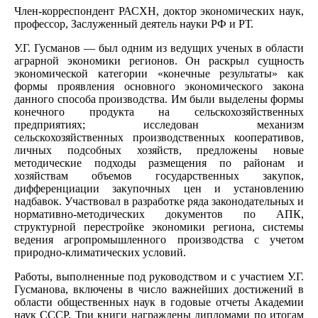
Член-корреспондент РАСХН, доктор экономических наук,
профессор, Заслуженный деятель науки РФ и РТ.
У.Г. Гусманов — был одним из ведущих ученых в области
аграрной экономики регионов. Он раскрыл сущность
экономической категории «конечные результаты» как
формы проявления основного экономического закона
данного способа производства. Им были выделены формы
конечного продукта на сельскохозяйственных
предприятиях; исследован механизм
сельскохозяйственных производственных кооперативов,
личных подсобных хозяйств, предложены новые
методические подходы размещения по районам и
хозяйствам объемов государственных закупок,
дифференциации закупочных цен и установлению
надбавок. Участвовал в разработке ряда законодательных и
нормативно-методических документов по АПК,
структурной перестройке экономики региона, системы
ведения агропромышленного производства с учетом
природно-климатических условий.
Работы, выполненные под руководством и с участием У.Г.
Гусманова, включены в число важнейших достижений в
области общественных наук в годовые отчеты Академии
наук СССР. Три книги награждены дипло­мами по итогам