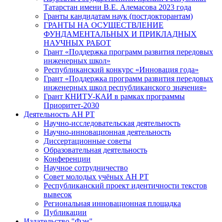
Татарстан имени В.Е. Алемасова 2023 года
Гранты кандидатам наук (постдокторантам)
ГРАНТЫ НА ОСУЩЕСТВЛЕНИЕ
ФУНДАМЕНТАЛЬНЫХ И ПРИКЛАДНЫХ
НАУЧНЫХ РАБОТ
Грант «Поддержка программ развития передовых
инженерных школ»
Республиканский конкурс «Инновация года»
Грант «Поддержка программ развития передовых
инженерных школ республиканского значения»
Грант КНИТУ-КАИ в рамках программы
Приоритет-2030
Деятельность АН РТ
Научно-исследовательская деятельность
Научно-инновационная деятельность
Диссертационные советы
Образовательная деятельность
Конференции
Научное сотрудничество
Совет молодых учёных АН РТ
Республиканский проект идентичности текстов
вывесок
Региональная инновационная площадка
Публикации
Издательство "Фән"