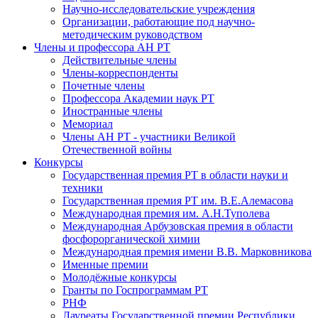
Научно-исследовательские учреждения
Организации, работающие под научно-
методическим руководством
Члены и профессора АН РТ
Действительные члены
Члены-корреспонденты
Почетные члены
Профессора Академии наук РТ
Иностранные члены
Мемориал
Члены АН РТ - участники Великой
Отечественной войны
Конкурсы
Государственная премия РТ в области науки и
техники
Государственная премия РТ им. В.Е.Алемасова
Международная премия им. А.Н.Туполева
Международная Арбузовская премия в области
фосфорорганической химии
Международная премия имени В.В. Марковникова
Именные премии
Молодёжные конкурсы
Гранты по Госпрограммам РТ
РНФ
Лауреаты Государственной премии Республики