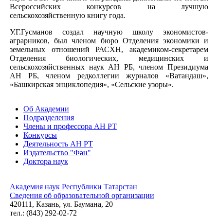
Всероссийских конкурсов на лучшую
сельскохозяйственную книгу года.
У.Г.Гусманов создал научную школу экономистов-
аграрников, был членом бюро Отделения экономики и
земель­ных отношений РАСХН, академиком-секретарем
Отделения биологических, медицинских и
сельскохозяйственных наук АН РБ, членом Президиума
АН РБ, членом редколлегии журналов «Ва­тандаш»,
«Башкирская энциклопедия», «Сельские узоры».
Об Академии
Подразделения
Члены и профессора АН РТ
Конкурсы
Деятельность АН РТ
Издательство "Фән"
Доктора наук
Академия наук Республики Татарстан
Сведения об образовательной организации
420111, Казань, ул. Баумана, 20
тел.: (843) 292-02-72