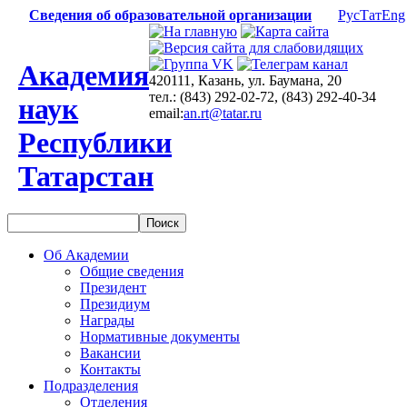
Сведения об образовательной организации
Рус
Тат
Eng
Академия
420111, Казань, ул. Баумана, 20
тел.: (843) 292-02-72, (843) 292-40-34
наук
email:
an.rt@tatar.ru
Республики
Татарстан
Об Академии
Общие сведения
Президент
Президиум
Награды
Нормативные документы
Вакансии
Контакты
Подразделения
Отделения