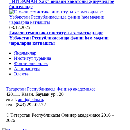
"ИИ-ЗАМАН Хак" онлайн-хакатоны җиңүчеләре
билгеләнде
03.12.2025
Гамәли семиотика институты хезмәткәрләре
Үзбәкстан Республикасында фәнни һәм мәдәни
чараларда катнашты
Яңалыклар
Институт турында
Фәнни эшчәнлек
Аспирантура
Элемтә
Татарстан Республикасы Фәннәр академиясе
420111, Казан, Бауман ур., 20
email:
an.rt@tatar.ru,
тел.: (843) 292-02-72
© Татарстан Республикасы Фәннәр академиясе 2016 –
2026