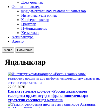
Документлар
Фәнни эшчәнлек
Фундаменталь һәм гамәли эшләнмәләр
Интеллектуаль милек
Конференцияләр
Грантлар
Публикацияләр
Хезмәтләр
Аспирантура
Элемтә
Меню
Навигация
Яңалыклар
22.05.2026
Институт хезмәткәрләре «Россия халыклары
телләренә ярдәм итүдә цифрлы чишелешләр»
стратегик сессиясендә катнаша