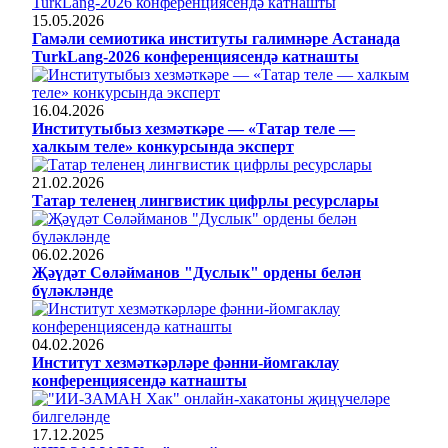
15.05.2026
Гамәли семиотика институты галимнәре Астанада
TurkLang-2026 конференциясендә катнашты
16.04.2026
Институтыбыз хезмәткәре — «Татар теле —
халкым теле» конкурсында эксперт
21.02.2026
Татар теленең лингвистик цифрлы ресурслары
06.02.2026
Җәүдәт Сөләйманов "Дуслык" ордены белән
бүләкләнде
04.02.2026
Институт хезмәткәрләре фәнни-йомгаклау
конференциясендә катнашты
17.12.2025