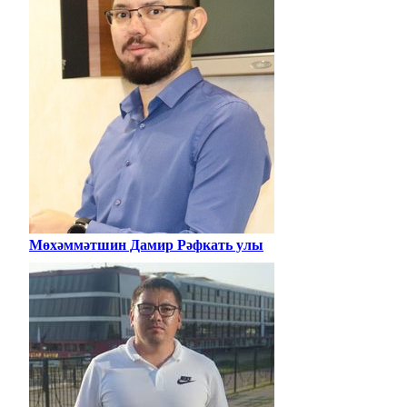
Мөхәммәтшин Дамир Рәфкать улы