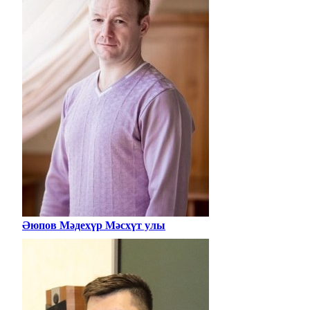
Әюпов Мәдехүр Мәсхүт улы