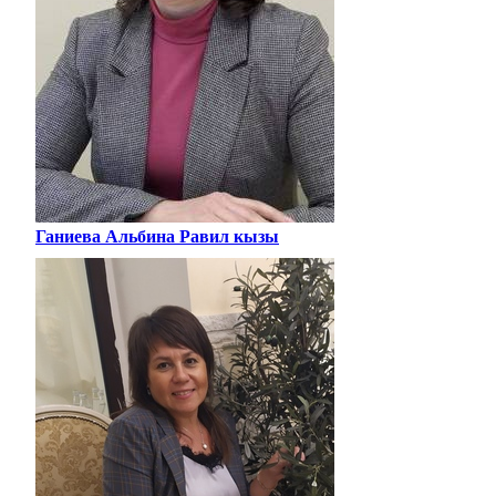
Ганиева Альбина Равил кызы