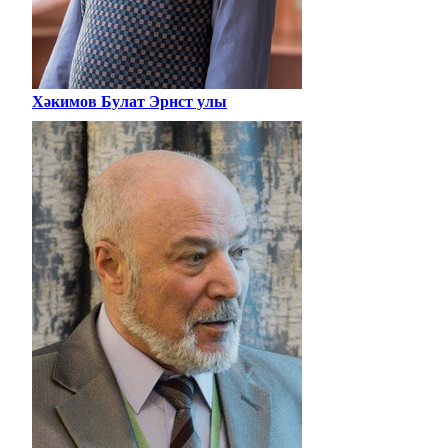
Хәкимов Булат Эрнст улы