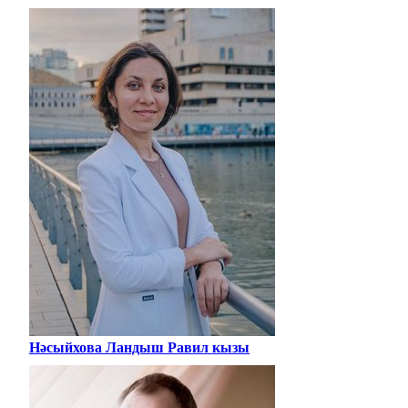
Нәсыйхова Ландыш Равил кызы