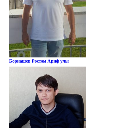
Борнашев Рөстәм Ариф улы