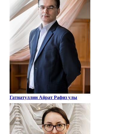
Гатиатуллин Айрат Рафиз улы