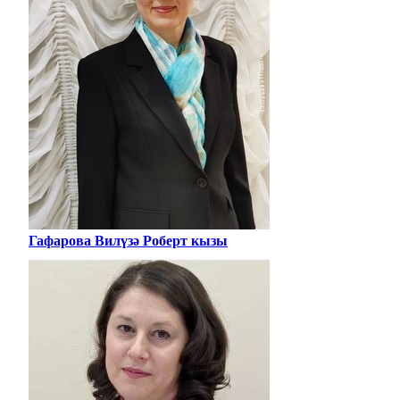
Гафарова Вилүзә Роберт кызы