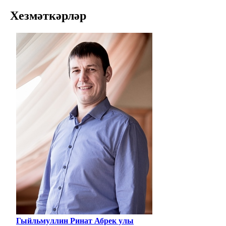
Хезмәткәрләр
Гыйльмуллин Ринат Абрек улы