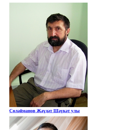
Сөләйманов Җәүдәт Шәүкәт улы