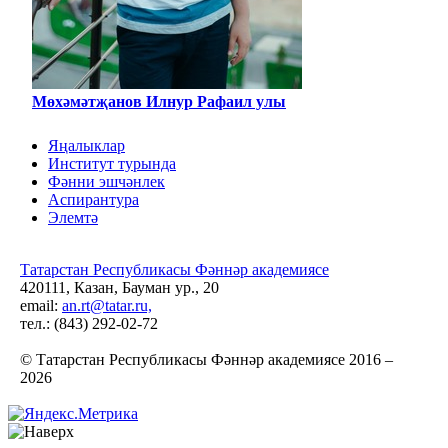
Мөхәмәтҗанов Илнур Рафаил улы
Яңалыклар
Институт турында
Фәнни эшчәнлек
Аспирантура
Элемтә
Татарстан Республикасы Фәннәр академиясе
420111, Казан, Бауман ур., 20
email:
an.rt@tatar.ru,
тел.: (843) 292-02-72
© Татарстан Республикасы Фәннәр академиясе 2016 –
2026