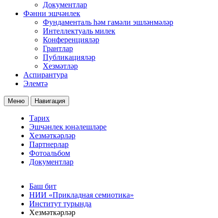
Документлар
Фәнни эшчәнлек
Фундаменталь һәм гамәли эшләнмәләр
Интеллектуаль милек
Конференцияләр
Грантлар
Публикацияләр
Хезмәтләр
Аспирантура
Элемтә
Меню
Навигация
Тарих
Эшчәнлек юнәлешләре
Хезмәткәрләр
Партнерлар
Фотоальбом
Документлар
Баш бит
НИИ «Прикладная семиотика»
Институт турында
Хезмәткәрләр