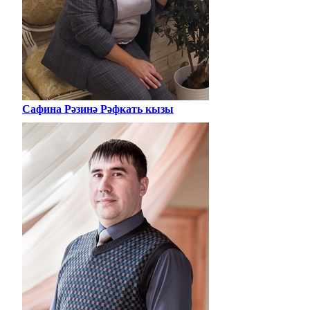
Сафина Рәзинә Рәфкать кызы