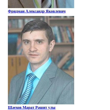
Фридман Александр Яковлевич
Шәехов Марат Рәшит улы