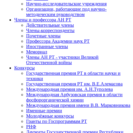
Научно-исследовательские учреждения
Организации, работающие под научно-
методическим руководством
Члены и профессора АН РТ
Действительные члены
Члены-корреспонденты
Почетные члены
Профессора Академии наук РТ
Иностранные члены
Мемориал
Члены АН РТ - участники Великой
Отечественной войны
Конкурсы
Государственная премия РТ в области науки и
техники
Государственная премия РТ им. В.Е.Алемасова
Международная премия им. А.Н.Туполева
Международная Арбузовская премия в области
фосфорорганической химии
Международная премия имени В.В. Марковникова
Именные премии
Молодёжные конкурсы
Гранты по Госпрограммам РТ
РНФ
Лауреаты Государственной премии Республики