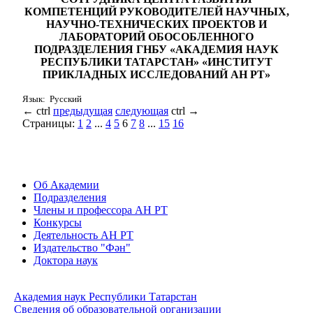
КОМПЕТЕНЦИЙ РУКОВОДИТЕЛЕЙ НАУЧНЫХ,
НАУЧНО-ТЕХНИЧЕСКИХ ПРОЕКТОВ И
ЛАБОРАТОРИЙ ОБОСОБЛЕННОГО
ПОДРАЗДЕЛЕНИЯ ГНБУ «АКАДЕМИЯ НАУК
РЕСПУБЛИКИ ТАТАРСТАН» «ИНСТИТУТ
ПРИКЛАДНЫХ ИССЛЕДОВАНИЙ АН РТ»
Язык: Русский
←
ctrl
предыдущая
следующая
ctrl
→
Страницы:
1
2
...
4
5
6
7
8
...
15
16
Об Академии
Подразделения
Члены и профессора АН РТ
Конкурсы
Деятельность АН РТ
Издательство "Фән"
Доктора наук
Академия наук Республики Татарстан
Сведения об образовательной организации