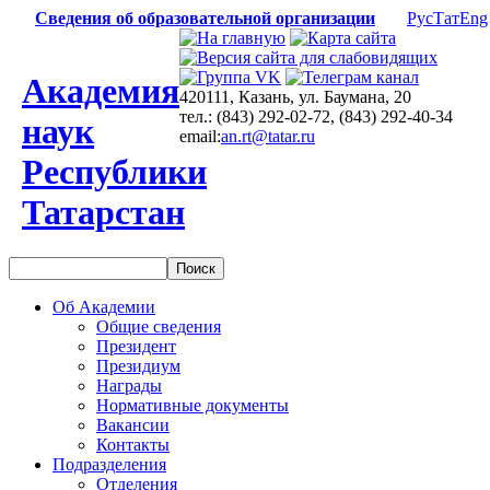
Сведения об образовательной организации
Рус
Тат
Eng
Академия
420111, Казань, ул. Баумана, 20
тел.: (843) 292-02-72, (843) 292-40-34
наук
email:
an.rt@tatar.ru
Республики
Татарстан
Об Академии
Общие сведения
Президент
Президиум
Награды
Нормативные документы
Вакансии
Контакты
Подразделения
Отделения