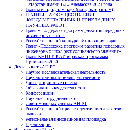
Татарстан имени В.Е. Алемасова 2023 года
Гранты кандидатам наук (постдокторантам)
ГРАНТЫ НА ОСУЩЕСТВЛЕНИЕ
ФУНДАМЕНТАЛЬНЫХ И ПРИКЛАДНЫХ
НАУЧНЫХ РАБОТ
Грант «Поддержка программ развития передовых
инженерных школ»
Республиканский конкурс «Инновация года»
Грант «Поддержка программ развития передовых
инженерных школ республиканского значения»
Грант КНИТУ-КАИ в рамках программы
Приоритет-2030
Деятельность АН РТ
Научно-исследовательская деятельность
Научно-инновационная деятельность
Диссертационные советы
Образовательная деятельность
Конференции
Научное сотрудничество
Совет молодых учёных АН РТ
Республиканский проект идентичности текстов
вывесок
Региональная инновационная площадка
Публикации
Издательство "Фән"