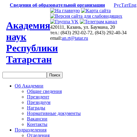
Сведения об образовательной организации
Рус
Тат
Eng
Академия
420111, Казань, ул. Баумана, 20
тел.: (843) 292-02-72, (843) 292-40-34
наук
email:
an.rt@tatar.ru
Республики
Татарстан
Об Академии
Общие сведения
Президент
Президиум
Награды
Нормативные документы
Вакансии
Контакты
Подразделения
Отделения