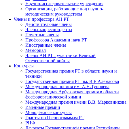
Научно-исследовательские учреждения
Организации, работающие под научно-
методическим руководством
Члены и профессора АН РТ
Действительные члены
Члены-корреспонденты
Почетные члены
Профессора Академии наук РТ
Иностранные члены
Мемориал
Члены АН РТ - участники Великой
Отечественной войны
Конкурсы
Государственная премия РТ в области науки и
техники
Государственная премия РТ им. В.Е.Алемасова
Международная премия им. А.Н.Туполева
Международная Арбузовская премия в области
фосфорорганической химии
Международная премия имени В.В. Марковникова
Именные премии
Молодёжные конкурсы
Гранты по Госпрограммам РТ
РНФ
Лауреаты Государственной премии Республики