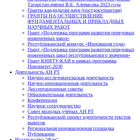
Татарстан имени В.Е. Алемасова 2023 года
Гранты кандидатам наук (постдокторантам)
ГРАНТЫ НА ОСУЩЕСТВЛЕНИЕ
ФУНДАМЕНТАЛЬНЫХ И ПРИКЛАДНЫХ
НАУЧНЫХ РАБОТ
Грант «Поддержка программ развития передовых
инженерных школ»
Республиканский конкурс «Инновация года»
Грант «Поддержка программ развития передовых
инженерных школ республиканского значения»
Грант КНИТУ-КАИ в рамках программы
Приоритет-2030
Деятельность АН РТ
Научно-исследовательская деятельность
Научно-инновационная деятельность
Диссертационные советы
Образовательная деятельность
Конференции
Научное сотрудничество
Совет молодых учёных АН РТ
Республиканский проект идентичности текстов
вывесок
Региональная инновационная площадка
Публикации
Издательство "Фән"