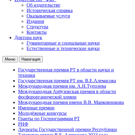
Об издательстве
Историческая справка
Оказываемые услуги
Издания
Структура
Контакты
Доктора наук
Гуманитарные и социальные науки
Естественные и технические науки
Меню
Навигация
Государственная премия РТ в области науки и
техники
Государственная премия РТ им. В.Е.Алемасова
Международная премия им. А.Н.Туполева
Международная Арбузовская премия в области
фосфорорганической химии
Международная премия имени В.В. Марковникова
Именные премии
Молодёжные конкурсы
Гранты по Госпрограммам РТ
РНФ
Лауреаты Государственной премии Республики
Татарстан имени В.Е. Алемасова 2023 года