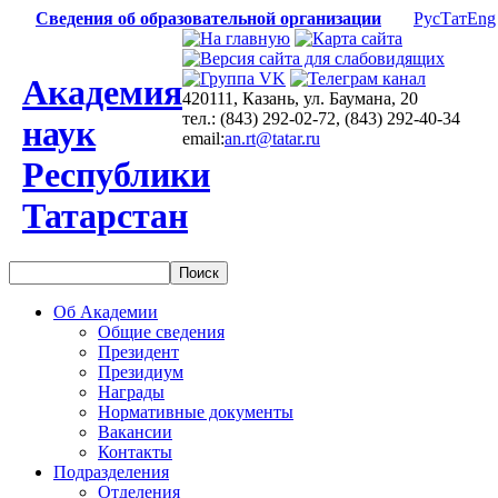
Сведения об образовательной организации
Рус
Тат
Eng
Академия
420111, Казань, ул. Баумана, 20
тел.: (843) 292-02-72, (843) 292-40-34
наук
email:
an.rt@tatar.ru
Республики
Татарстан
Об Академии
Общие сведения
Президент
Президиум
Награды
Нормативные документы
Вакансии
Контакты
Подразделения
Отделения