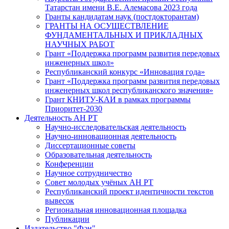
Татарстан имени В.Е. Алемасова 2023 года
Гранты кандидатам наук (постдокторантам)
ГРАНТЫ НА ОСУЩЕСТВЛЕНИЕ
ФУНДАМЕНТАЛЬНЫХ И ПРИКЛАДНЫХ
НАУЧНЫХ РАБОТ
Грант «Поддержка программ развития передовых
инженерных школ»
Республиканский конкурс «Инновация года»
Грант «Поддержка программ развития передовых
инженерных школ республиканского значения»
Грант КНИТУ-КАИ в рамках программы
Приоритет-2030
Деятельность АН РТ
Научно-исследовательская деятельность
Научно-инновационная деятельность
Диссертационные советы
Образовательная деятельность
Конференции
Научное сотрудничество
Совет молодых учёных АН РТ
Республиканский проект идентичности текстов
вывесок
Региональная инновационная площадка
Публикации
Издательство "Фән"