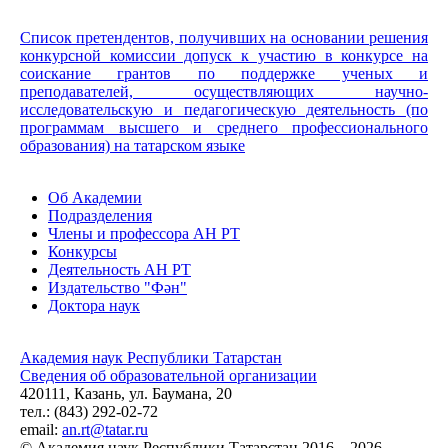
Список претендентов, получивших на основании решения
конкурсной комиссии допуск к участию в конкурсе на
соискание грантов по поддержке ученых и
преподавателей, осуществляющих научно-
исследовательскую и педагогическую деятельность (по
программам высшего и среднего профессионального
образования) на татарском языке
Об Академии
Подразделения
Члены и профессора АН РТ
Конкурсы
Деятельность АН РТ
Издательство "Фән"
Доктора наук
Академия наук Республики Татарстан
Сведения об образовательной организации
420111, Казань, ул. Баумана, 20
тел.: (843) 292-02-72
email:
an.rt@tatar.ru
© Академия наук Республики Татарстан 2016 – 2026