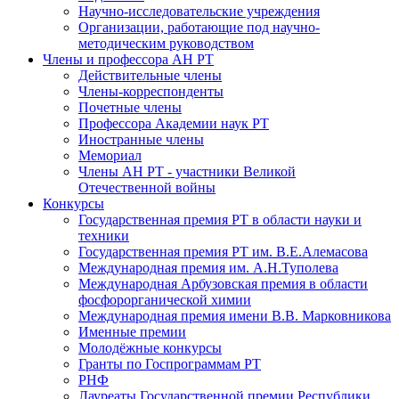
Научно-исследовательские учреждения
Организации, работающие под научно-
методическим руководством
Члены и профессора АН РТ
Действительные члены
Члены-корреспонденты
Почетные члены
Профессора Академии наук РТ
Иностранные члены
Мемориал
Члены АН РТ - участники Великой
Отечественной войны
Конкурсы
Государственная премия РТ в области науки и
техники
Государственная премия РТ им. В.Е.Алемасова
Международная премия им. А.Н.Туполева
Международная Арбузовская премия в области
фосфорорганической химии
Международная премия имени В.В. Марковникова
Именные премии
Молодёжные конкурсы
Гранты по Госпрограммам РТ
РНФ
Лауреаты Государственной премии Республики