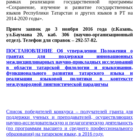
рамках реализации государственной программы
«Сохранение, изучение и развитие государственных
языков Республики Татарстан и других языков в РТ на
2014-2020 годы».
Прием заявок до 3 ноября 2016 года (г.Казань,
ул.Баумана 20, каб. 306 (научно-организационный
отдел). Телефон для справок – 292-57-82.
ПОСТАНОВЛЕНИЕ Об утверждении Положения о
грантах для поддержки инновационных
междисциплинарных научно-прикладных исследований
в области татарской филологии и языкознания,
функционального развития татарского языка и
реализации языковой политики в контексте
международной лингвистической парадигмы
Список победителей конкурса – получателей гранта для
поддержки ученых и преподавателей, осуществляющих
научно-исследовательскую и педагогическую деятельность
(по программам высшего и среднего профессионального
образования) на татарском языке, в 2016 году.