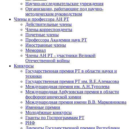
Научно-исследовательские учреждения
Организации, работающие под научно-
методическим руководством
Члены и профессора АН РТ
Действительные члены
Члены-корреспонденты
Почетные члены
Профессора Академии наук РТ
Иностранные члены
Мемориал
Члены АН РТ - участники Великой
Отечественной войны
Конкурсы
Государственная премия РТ в области науки и
техники
Государственная премия РТ им. В.Е.Алемасова
Международная премия им. А.Н.Туполева
Международная Арбузовская премия в области
фосфорорганической химии
Международная премия имени В.В. Марковникова
Именные премии
Молодёжные конкурсы
Гранты по Госпрограммам РТ
РНФ
Лауреаты Государственной премии Республики