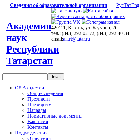
Сведения об образовательной организации
Рус
Тат
Eng
Академия
420111, Казань, ул. Баумана, 20
тел.: (843) 292-02-72, (843) 292-40-34
наук
email:
an.rt@tatar.ru
Республики
Татарстан
Об Академии
Общие сведения
Президент
Президиум
Награды
Нормативные документы
Вакансии
Контакты
Подразделения
Отделения