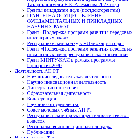
Татарстан имени В.Е. Алемасова 2023 года
Гранты кандидатам наук (постдокторантам)
ГРАНТЫ НА ОСУЩЕСТВЛЕНИЕ
ФУНДАМЕНТАЛЬНЫХ И ПРИКЛАДНЫХ
НАУЧНЫХ РАБОТ
Грант «Поддержка программ развития передовых
инженерных школ»
Республиканский конкурс «Инновация года»
Грант «Поддержка программ развития передовых
инженерных школ республиканского значения»
Грант КНИТУ-КАИ в рамках программы
Приоритет-2030
Деятельность АН РТ
Научно-исследовательская деятельность
Научно-инновационная деятельность
Диссертационные советы
Образовательная деятельность
Конференции
Научное сотрудничество
Совет молодых учёных АН РТ
Республиканский проект идентичности текстов
вывесок
Региональная инновационная площадка
Публикации
Издательство "Фән"