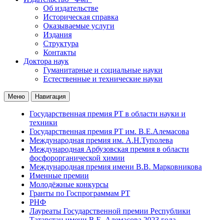
Об издательстве
Историческая справка
Оказываемые услуги
Издания
Структура
Контакты
Доктора наук
Гуманитарные и социальные науки
Естественные и технические науки
Меню
Навигация
Государственная премия РТ в области науки и
техники
Государственная премия РТ им. В.Е.Алемасова
Международная премия им. А.Н.Туполева
Международная Арбузовская премия в области
фосфорорганической химии
Международная премия имени В.В. Марковникова
Именные премии
Молодёжные конкурсы
Гранты по Госпрограммам РТ
РНФ
Лауреаты Государственной премии Республики
Татарстан имени В.Е. Алемасова 2023 года