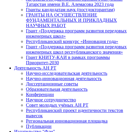
Татарстан имени В.Е. Алемасова 2023 года
Гранты кандидатам наук (постдокторантам)
ГРАНТЫ НА ОСУЩЕСТВЛЕНИЕ
ФУНДАМЕНТАЛЬНЫХ И ПРИКЛАДНЫХ
НАУЧНЫХ РАБОТ
Грант «Поддержка программ развития передовых
инженерных школ»
Республиканский конкурс «Инновация года»
Грант «Поддержка программ развития передовых
инженерных школ республиканского значения»
Грант КНИТУ-КАИ в рамках программы
Приоритет-2030
Деятельность АН РТ
Научно-исследовательская деятельность
Научно-инновационная деятельность
Диссертационные советы
Образовательная деятельность
Конференции
Научное сотрудничество
Совет молодых учёных АН РТ
Республиканский проект идентичности текстов
вывесок
Региональная инновационная площадка
Публикации
Издательство "Фән"