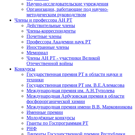
Научно-исследовательские учреждения
Организации, работающие под научно-
методическим руководством
Члены и профессора АН РТ
Действительные члены
Члены-корреспонденты
Почетные члены
Профессора Академии наук РТ
Иностранные члены
Мемориал
Члены АН РТ - участники Великой
Отечественной войны
Конкурсы
Государственная премия РТ в области науки и
техники
Государственная премия РТ им. В.Е.Алемасова
Международная премия им. А.Н.Туполева
Международная Арбузовская премия в области
фосфорорганической химии
Международная премия имени В.В. Марковникова
Именные премии
Молодёжные конкурсы
Гранты по Госпрограммам РТ
РНФ
Лауреаты Государственной премии Республики