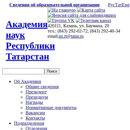
Сведения об образовательной организации
Рус
Тат
Eng
Академия
420111, Казань, ул. Баумана, 20
тел.: (843) 292-02-72, (843) 292-40-34
наук
email:
an.rt@tatar.ru
Республики
Татарстан
Об Академии
Общие сведения
Президент
Президиум
Награды
Нормативные документы
Вакансии
Контакты
Подразделения
Отделения