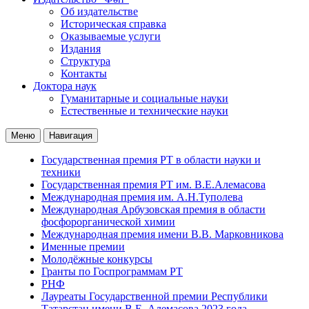
Об издательстве
Историческая справка
Оказываемые услуги
Издания
Структура
Контакты
Доктора наук
Гуманитарные и социальные науки
Естественные и технические науки
Меню
Навигация
Государственная премия РТ в области науки и
техники
Государственная премия РТ им. В.Е.Алемасова
Международная премия им. А.Н.Туполева
Международная Арбузовская премия в области
фосфорорганической химии
Международная премия имени В.В. Марковникова
Именные премии
Молодёжные конкурсы
Гранты по Госпрограммам РТ
РНФ
Лауреаты Государственной премии Республики
Татарстан имени В.Е. Алемасова 2023 года