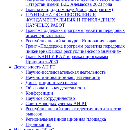
Татарстан имени В.Е. Алемасова 2023 года
Гранты кандидатам наук (постдокторантам)
ГРАНТЫ НА ОСУЩЕСТВЛЕНИЕ
ФУНДАМЕНТАЛЬНЫХ И ПРИКЛАДНЫХ
НАУЧНЫХ РАБОТ
Грант «Поддержка программ развития передовых
инженерных школ»
Республиканский конкурс «Инновация года»
Грант «Поддержка программ развития передовых
инженерных школ республиканского значения»
Грант КНИТУ-КАИ в рамках программы
Приоритет-2030
Деятельность АН РТ
Научно-исследовательская деятельность
Научно-инновационная деятельность
Диссертационные советы
Образовательная деятельность
Конференции
Научное сотрудничество
Совет молодых учёных АН РТ
Республиканский проект идентичности текстов
вывесок
Региональная инновационная площадка
Публикации
Издательство "Фән"