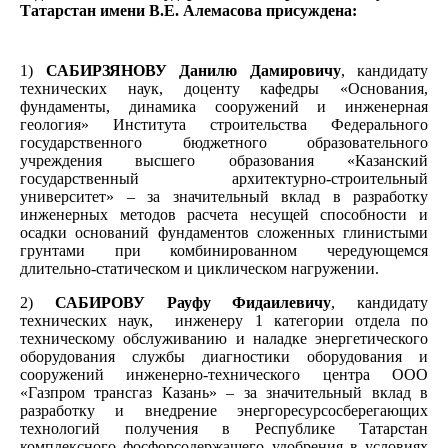
Татарстан имени В.Е. Алемасова присуждена:
1)
САБИРЗЯНОВУ Данилю Дамировичу
, кандидату
технических наук, доценту кафедры «Основания,
фундаменты, динамика сооружений и инженерная
геология» Института строительства
Федерального
государственного бюджетного образовательного
учреждения высшего образования
«Казанский
государственный архитектурно-строительный
университет» – за значительный вклад в разработку
инженерных методов расчета н
есущей способности и
осадки оснований фундаментов сложенных глинистыми
грунтами при комбинированном чередующемся
длительно-статическом и циклическом нагружении.
2)
САБИРОВУ Рауфу Фидаилевичу
, кандидату
технических наук,
инженеру 1 категории отдела по
техническому обслуживанию и наладке энергетического
оборудования службы диагностики оборудования и
сооружений инженерно-технического центра ООО
«Газпром трансгаз Казань» – за значительный вклад в
разработку и внедрение энергоресурсосберегающих
технологий получения в Республике Татарстан
комплексного фосфорсодержащего удобрения в условиях