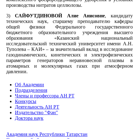
производства нитратов целлюлозы.
3)
САЙФУТДИНОВОЙ Алие Анисовне
, кандидату
технических наук, старшему преподавателю кафедры
общей физики Федерального государственного
бюджетного образовательного учреждения высшего
образования «Казанский национальный
исследовательский технический университет имени А.Н.
Туполева – КАИ» – за значительный вклад в исследование
газодинамических, кинетических и электрофизических
параметров генераторов неравновесной плазмы в
атомарных и молекулярных газах при атмосферном
давлении.
Об Академии
Подразделения
Члены и профессора АН РТ
Конкурсы
Деятельность АН РТ
Издательство "Фән"
Доктора наук
Академия наук Республики Татарстан