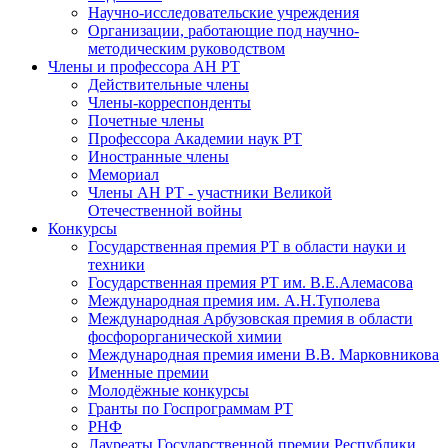
Научно-исследовательские учреждения
Организации, работающие под научно-
методическим руководством
Члены и профессора АН РТ
Действительные члены
Члены-корреспонденты
Почетные члены
Профессора Академии наук РТ
Иностранные члены
Мемориал
Члены АН РТ - участники Великой
Отечественной войны
Конкурсы
Государственная премия РТ в области науки и
техники
Государственная премия РТ им. В.Е.Алемасова
Международная премия им. А.Н.Туполева
Международная Арбузовская премия в области
фосфорорганической химии
Международная премия имени В.В. Марковникова
Именные премии
Молодёжные конкурсы
Гранты по Госпрограммам РТ
РНФ
Лауреаты Государственной премии Республики