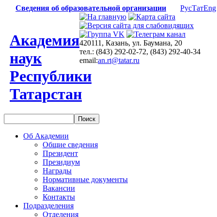
Сведения об образовательной организации
Рус
Тат
Eng
Академия
420111, Казань, ул. Баумана, 20
тел.: (843) 292-02-72, (843) 292-40-34
наук
email:
an.rt@tatar.ru
Республики
Татарстан
Об Академии
Общие сведения
Президент
Президиум
Награды
Нормативные документы
Вакансии
Контакты
Подразделения
Отделения