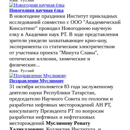
Язык: Русский
Новогодняя научная ёлка
В новогодние праздники Институт прикладных
исследований совместно с ООО "Академический
Консалтинг" проводил Новогоднюю научную
елку в Академии наук РТ. В ходе представления
зрители увидели захватывающее крио-шоу,
эксперименты со статическим электричеством
от участника проекта "Минута Славы",
оптические иллюзии, химические и
физические...
Язык: Русский
Поздравление Муслимову
31 октября исполняется 83 года заслуженному
деятелю науки Республики Татарстан,
председателю Научного Совета по геологии и
разработке нефтяных месторождений АН РТ,
консультанту Президента РТ по вопросам
разработки нефтяных и нефтегазовых
месторождений
Муслимову Ренату
Халиулловичу.
Коллектив Института, и