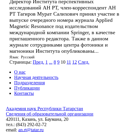
Директор Института перспективных
исследований АН РТ, член-корреспондент АН
РТ Тагиров Мурат Салихович принял участие в
выпуске очередного номера журнала Applied
Magnetic Resonance под издательством
международной компании Springer, в качестве
приглашенного редактора. Также в данном
журнале сотрудниками центра фотоники и
магноники Института опубликованы...
Язык: Русский
Страницы:
Пред.
1
...
8
9
10
11
12
След.
О нас
Научная деятельность
Подразделения
Публикации
Контакты
Академия наук Республики Татарстан
Сведения об образовательной организации
420111, Казань, ул. Баумана, 20
тел.: (843) 292-02-72
email:
an.rt@tatar.ru