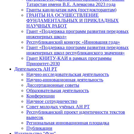
Татарстан имени В.Е. Алемасова 2023 года
Гранты кандидатам наук (постдокторантам)
ГРАНТЫ НА ОСУЩЕСТВЛЕНИЕ
ФУНДАМЕНТАЛЬНЫХ И ПРИКЛАДНЫХ
НАУЧНЫХ РАБОТ
Грант «Поддержка программ развития передовых
инженерных школ»
Республиканский конкурс «Инновация года»
Грант «Поддержка программ развития передовых
инженерных школ республиканского значения»
Грант КНИТУ-КАИ в рамках программы
Приоритет-2030
Деятельность АН РТ
Научно-исследовательская деятельность
Научно-инновационная деятельность
Диссертационные советы
Образовательная деятельность
Конференции
Научное сотрудничество
Совет молодых учёных АН РТ
Республиканский проект идентичности текстов
вывесок
Региональная инновационная площадка
Публикации
Издательство "Фән"