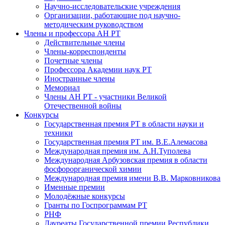
Научно-исследовательские учреждения
Организации, работающие под научно-
методическим руководством
Члены и профессора АН РТ
Действительные члены
Члены-корреспонденты
Почетные члены
Профессора Академии наук РТ
Иностранные члены
Мемориал
Члены АН РТ - участники Великой
Отечественной войны
Конкурсы
Государственная премия РТ в области науки и
техники
Государственная премия РТ им. В.Е.Алемасова
Международная премия им. А.Н.Туполева
Международная Арбузовская премия в области
фосфорорганической химии
Международная премия имени В.В. Марковникова
Именные премии
Молодёжные конкурсы
Гранты по Госпрограммам РТ
РНФ
Лауреаты Государственной премии Республики