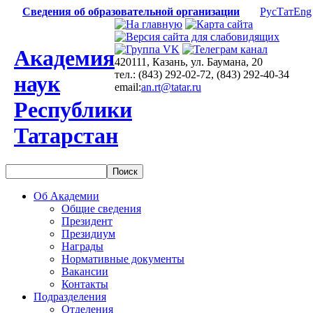
Сведения об образовательной организации
Рус
Тат
Eng
Академия
420111, Казань, ул. Баумана, 20
тел.: (843) 292-02-72, (843) 292-40-34
наук
email:
an.rt@tatar.ru
Республики
Татарстан
Об Академии
Общие сведения
Президент
Президиум
Награды
Нормативные документы
Вакансии
Контакты
Подразделения
Отделения