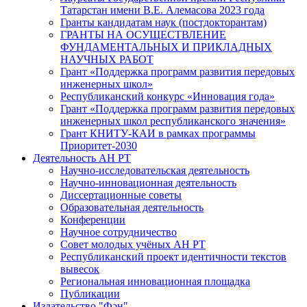
Татарстан имени В.Е. Алемасова 2023 года
Гранты кандидатам наук (постдокторантам)
ГРАНТЫ НА ОСУЩЕСТВЛЕНИЕ
ФУНДАМЕНТАЛЬНЫХ И ПРИКЛАДНЫХ
НАУЧНЫХ РАБОТ
Грант «Поддержка программ развития передовых
инженерных школ»
Республиканский конкурс «Инновация года»
Грант «Поддержка программ развития передовых
инженерных школ республиканского значения»
Грант КНИТУ-КАИ в рамках программы
Приоритет-2030
Деятельность АН РТ
Научно-исследовательская деятельность
Научно-инновационная деятельность
Диссертационные советы
Образовательная деятельность
Конференции
Научное сотрудничество
Совет молодых учёных АН РТ
Республиканский проект идентичности текстов
вывесок
Региональная инновационная площадка
Публикации
Издательство "Фән"