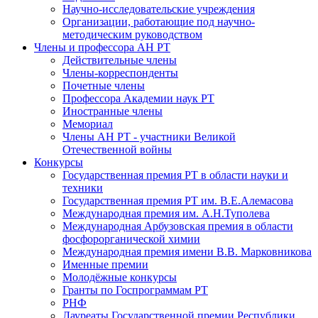
Научно-исследовательские учреждения
Организации, работающие под научно-
методическим руководством
Члены и профессора АН РТ
Действительные члены
Члены-корреспонденты
Почетные члены
Профессора Академии наук РТ
Иностранные члены
Мемориал
Члены АН РТ - участники Великой
Отечественной войны
Конкурсы
Государственная премия РТ в области науки и
техники
Государственная премия РТ им. В.Е.Алемасова
Международная премия им. А.Н.Туполева
Международная Арбузовская премия в области
фосфорорганической химии
Международная премия имени В.В. Марковникова
Именные премии
Молодёжные конкурсы
Гранты по Госпрограммам РТ
РНФ
Лауреаты Государственной премии Республики