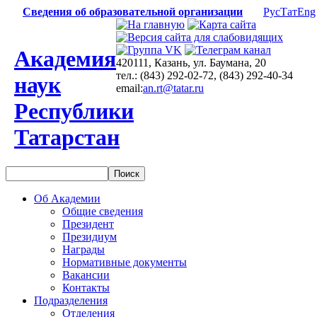
Сведения об образовательной организации
Рус
Тат
Eng
Академия
420111, Казань, ул. Баумана, 20
тел.: (843) 292-02-72, (843) 292-40-34
наук
email:
an.rt@tatar.ru
Республики
Татарстан
Об Академии
Общие сведения
Президент
Президиум
Награды
Нормативные документы
Вакансии
Контакты
Подразделения
Отделения