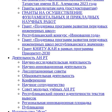
Татарстан имени В.Е. Алемасова 2023 года
Гранты кандидатам наук (постдокторантам)
ГРАНТЫ НА ОСУЩЕСТВЛЕНИЕ
ФУНДАМЕНТАЛЬНЫХ И ПРИКЛАДНЫХ
НАУЧНЫХ РАБОТ
Грант «Поддержка программ развития передовых
инженерных школ»
Республиканский конкурс «Инновация года»
Грант «Поддержка программ развития передовых
инженерных школ республиканского значения»
Грант КНИТУ-КАИ в рамках программы
Приоритет-2030
Деятельность АН РТ
Научно-исследовательская деятельность
Научно-инновационная деятельность
Диссертационные советы
Образовательная деятельность
Конференции
Научное сотрудничество
Совет молодых учёных АН РТ
Республиканский проект идентичности текстов
вывесок
Региональная инновационная площадка
Публикации
Издательство "Фән"