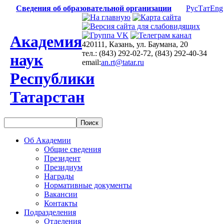
Сведения об образовательной организации
Рус
Тат
Eng
Академия
420111, Казань, ул. Баумана, 20
тел.: (843) 292-02-72, (843) 292-40-34
наук
email:
an.rt@tatar.ru
Республики
Татарстан
Об Академии
Общие сведения
Президент
Президиум
Награды
Нормативные документы
Вакансии
Контакты
Подразделения
Отделения