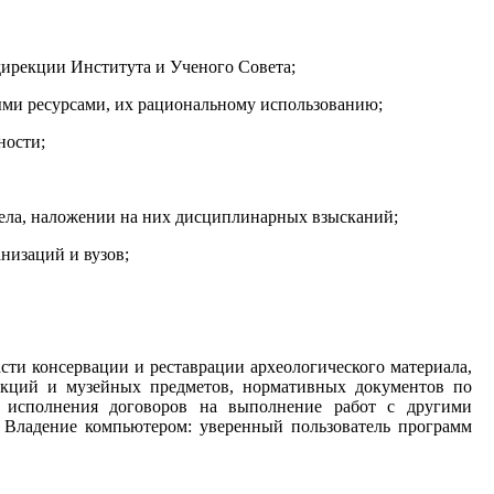
 дирекции Института и Ученого Совета;
ными ресурсами, их рациональному использованию;
ности;
тдела, наложении на них дисциплинарных взысканий;
низаций и вузов;
сти консервации и реставрации археологического материала,
ллекций и музейных предметов, нормативных документов по
и исполнения договоров на выполнение работ с другими
 Владение компьютером: уверенный пользователь программ