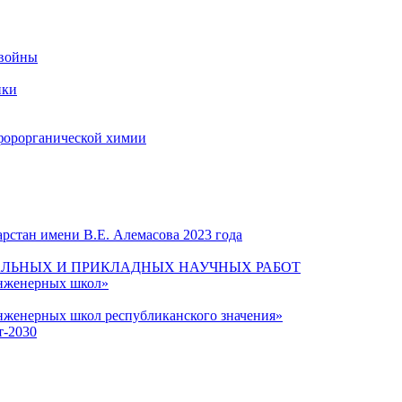
 войны
ики
форорганической химии
рстан имени В.Е. Алемасова 2023 года
ЛЬНЫХ И ПРИКЛАДНЫХ НАУЧНЫХ РАБОТ
инженерных школ»
нженерных школ республиканского значения»
т-2030