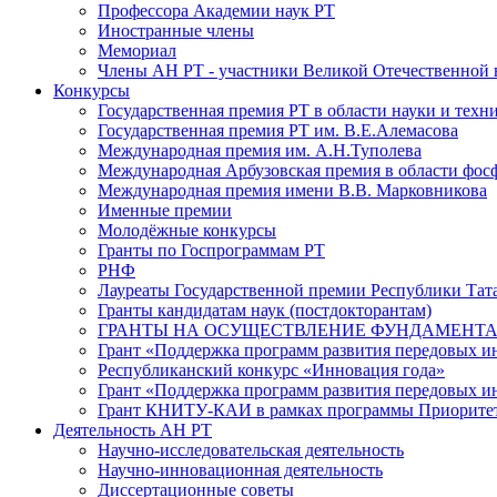
Профессора Академии наук РТ
Иностранные члены
Мемориал
Члены АН РТ - участники Великой Отечественной
Конкурсы
Государственная премия РТ в области науки и техн
Государственная премия РТ им. В.Е.Алемасова
Международная премия им. А.Н.Туполева
Международная Арбузовская премия в области фос
Международная премия имени В.В. Марковникова
Именные премии
Молодёжные конкурсы
Гранты по Госпрограммам РТ
РНФ
Лауреаты Государственной премии Республики Тата
Гранты кандидатам наук (постдокторантам)
ГРАНТЫ НА ОСУЩЕСТВЛЕНИЕ ФУНДАМЕНТА
Грант «Поддержка программ развития передовых 
Республиканский конкурс «Инновация года»
Грант «Поддержка программ развития передовых и
Грант КНИТУ-КАИ в рамках программы Приорите
Деятельность АН РТ
Научно-исследовательская деятельность
Научно-инновационная деятельность
Диссертационные советы