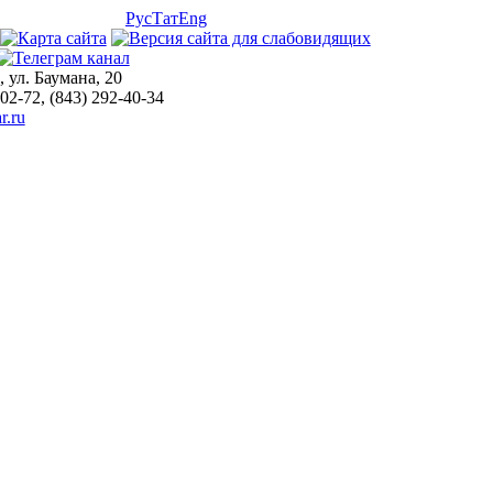
Рус
Тат
Eng
, ул. Баумана, 20
-02-72, (843) 292-40-34
r.ru