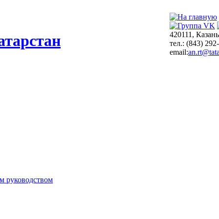
420111, Казань
атарстан
тел.: (843) 292
email:
an.rt@tata
м руководством