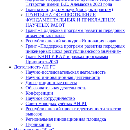
Татарстан имени В.Е. Алемасова 2023 года
Гранты кандидатам наук (постдокторантам)
ГРАНТЫ НА ОСУЩЕСТВЛЕНИЕ
ФУНДАМЕНТАЛЬНЫХ И ПРИКЛАДНЫХ
НАУЧНЫХ РАБОТ
Грант «Поддержка программ развития передовых
инженерных школ»
Республиканский конкурс «Инновация года»
Грант «Поддержка программ развития передовых
инженерных школ республиканского значения»
Грант КНИТУ-КАИ в рамках программы
Приоритет-2030
Деятельность АН РТ
Научно-исследовательская деятельность
Научно-инновационная деятельность
Диссертационные советы
Образовательная деятельность
Конференции
Научное сотрудничество
Совет молодых учёных АН РТ
Республиканский проект идентичности текстов
вывесок
Региональная инновационная площадка
Публикации
Издательство "Фән"