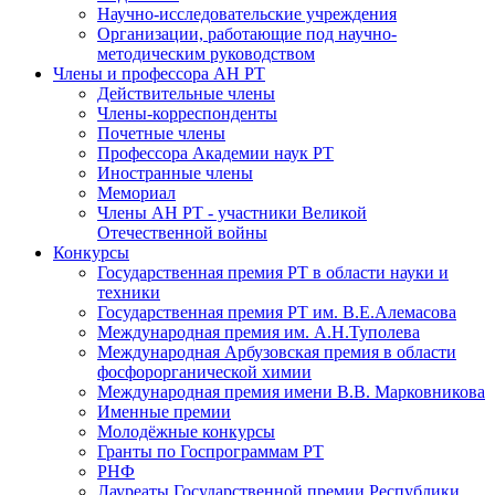
Научно-исследовательские учреждения
Организации, работающие под научно-
методическим руководством
Члены и профессора АН РТ
Действительные члены
Члены-корреспонденты
Почетные члены
Профессора Академии наук РТ
Иностранные члены
Мемориал
Члены АН РТ - участники Великой
Отечественной войны
Конкурсы
Государственная премия РТ в области науки и
техники
Государственная премия РТ им. В.Е.Алемасова
Международная премия им. А.Н.Туполева
Международная Арбузовская премия в области
фосфорорганической химии
Международная премия имени В.В. Марковникова
Именные премии
Молодёжные конкурсы
Гранты по Госпрограммам РТ
РНФ
Лауреаты Государственной премии Республики