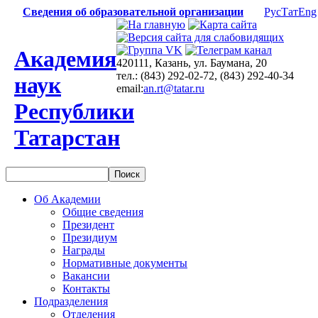
Сведения об образовательной организации
Рус
Тат
Eng
Академия
420111, Казань, ул. Баумана, 20
тел.: (843) 292-02-72, (843) 292-40-34
наук
email:
an.rt@tatar.ru
Республики
Татарстан
Об Академии
Общие сведения
Президент
Президиум
Награды
Нормативные документы
Вакансии
Контакты
Подразделения
Отделения