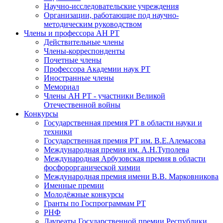
Научно-исследовательские учреждения
Организации, работающие под научно-
методическим руководством
Члены и профессора АН РТ
Действительные члены
Члены-корреспонденты
Почетные члены
Профессора Академии наук РТ
Иностранные члены
Мемориал
Члены АН РТ - участники Великой
Отечественной войны
Конкурсы
Государственная премия РТ в области науки и
техники
Государственная премия РТ им. В.Е.Алемасова
Международная премия им. А.Н.Туполева
Международная Арбузовская премия в области
фосфорорганической химии
Международная премия имени В.В. Марковникова
Именные премии
Молодёжные конкурсы
Гранты по Госпрограммам РТ
РНФ
Лауреаты Государственной премии Республики