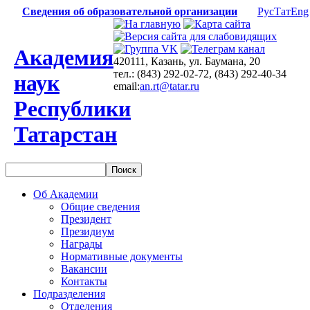
Сведения об образовательной организации
Рус
Тат
Eng
Академия
420111, Казань, ул. Баумана, 20
тел.: (843) 292-02-72, (843) 292-40-34
наук
email:
an.rt@tatar.ru
Республики
Татарстан
Об Академии
Общие сведения
Президент
Президиум
Награды
Нормативные документы
Вакансии
Контакты
Подразделения
Отделения