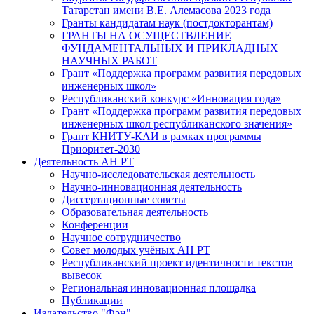
Татарстан имени В.Е. Алемасова 2023 года
Гранты кандидатам наук (постдокторантам)
ГРАНТЫ НА ОСУЩЕСТВЛЕНИЕ
ФУНДАМЕНТАЛЬНЫХ И ПРИКЛАДНЫХ
НАУЧНЫХ РАБОТ
Грант «Поддержка программ развития передовых
инженерных школ»
Республиканский конкурс «Инновация года»
Грант «Поддержка программ развития передовых
инженерных школ республиканского значения»
Грант КНИТУ-КАИ в рамках программы
Приоритет-2030
Деятельность АН РТ
Научно-исследовательская деятельность
Научно-инновационная деятельность
Диссертационные советы
Образовательная деятельность
Конференции
Научное сотрудничество
Совет молодых учёных АН РТ
Республиканский проект идентичности текстов
вывесок
Региональная инновационная площадка
Публикации
Издательство "Фән"