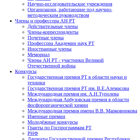
Научно-исследовательские учреждения
Организации, работающие под научно-
методическим руководством
Члены и профессора АН РТ
Действительные члены
Члены-корреспонденты
Почетные члены
Профессора Академии наук РТ
Иностранные члены
Мемориал
Члены АН РТ - участники Великой
Отечественной войны
Конкурсы
Государственная премия РТ в области науки и
техники
Государственная премия РТ им. В.Е.Алемасова
Международная премия им. А.Н.Туполева
Международная Арбузовская премия в области
фосфорорганической химии
Международная премия имени В.В. Марковникова
Именные премии
Молодёжные конкурсы
Гранты по Госпрограммам РТ
РНФ
Лауреаты Государственной премии Республики