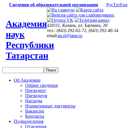
Сведения об образовательной организации
Рус
Тат
Eng
Академия
420111, Казань, ул. Баумана, 20
тел.: (843) 292-02-72, (843) 292-40-34
наук
email:
an.rt@tatar.ru
Республики
Татарстан
Об Академии
Общие сведения
Президент
Президиум
Награды
Нормативные документы
Вакансии
Контакты
Подразделения
Отделения