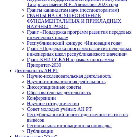
Татарстан имени В.Е. Алемасова 2023 года
Гранты кандидатам наук (постдокторантам)
ГРАНТЫ НА ОСУЩЕСТВЛЕНИЕ
ФУНДАМЕНТАЛЬНЫХ И ПРИКЛАДНЫХ
НАУЧНЫХ РАБОТ
Грант «Поддержка программ развития передовых
инженерных школ»
Республиканский конкурс «Инновация года»
Грант «Поддержка программ развития передовых
инженерных школ республиканского значения»
Грант КНИТУ-КАИ в рамках программы
Приоритет-2030
Деятельность АН РТ
Научно-исследовательская деятельность
Научно-инновационная деятельность
Диссертационные советы
Образовательная деятельность
Конференции
Научное сотрудничество
Совет молодых учёных АН РТ
Республиканский проект идентичности текстов
вывесок
Региональная инновационная площадка
Публикации
Издательство "Фән"