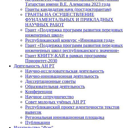
Татарстан имени В.Е. Алемасова 2023 года
Гранты кандидатам наук (постдокторантам)
ГРАНТЫ НА ОСУЩЕСТВЛЕНИЕ
ФУНДАМЕНТАЛЬНЫХ И ПРИКЛАДНЫХ
НАУЧНЫХ РАБОТ
Грант «Поддержка программ развития передовых
инженерных школ»
Республиканский конкурс «Инновация года»
Грант «Поддержка программ развития передовых
инженерных школ республиканского значения»
Грант КНИТУ-КАИ в рамках программы
Приоритет-2030
Деятельность АН РТ
Научно-исследовательская деятельность
Научно-инновационная деятельность
Диссертационные советы
Образовательная деятельность
Конференции
Научное сотрудничество
Совет молодых учёных АН РТ
Республиканский проект идентичности текстов
вывесок
Региональная инновационная площадка
Публикации
Издательство "Фән"