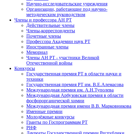
Научно-исследовательские учреждения
Организации, работающие под научно-
методическим руководством
Члены и профессора АН РТ
Действительные члены
Члены-корреспонденты
Почетные члены
Профессора Академии наук РТ
Иностранные члены
Мемориал
Члены АН РТ - участники Великой
Отечественной войны
Конкурсы
Государственная премия РТ в области науки и
техники
Государственная премия РТ им. В.Е.Алемасова
Международная премия им. А.Н.Туполева
Международная Арбузовская премия в области
фосфорорганической химии
Международная премия имени В.В. Марковникова
Именные премии
Молодёжные конкурсы
Гранты по Госпрограммам РТ
РНФ
Лауреаты Государственной премии Республики