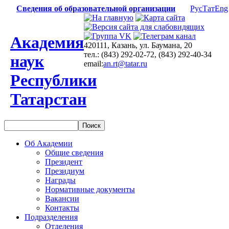
Сведения об образовательной организации
Рус
Тат
Eng
Академия
420111, Казань, ул. Баумана, 20
тел.: (843) 292-02-72, (843) 292-40-34
наук
email:
an.rt@tatar.ru
Республики
Татарстан
Об Академии
Общие сведения
Президент
Президиум
Награды
Нормативные документы
Вакансии
Контакты
Подразделения
Отделения