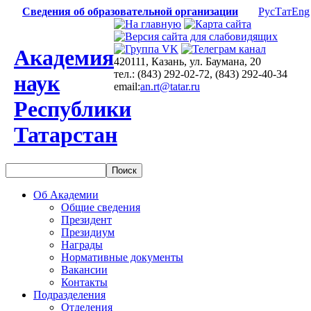
Сведения об образовательной организации
Рус
Тат
Eng
Академия
420111, Казань, ул. Баумана, 20
тел.: (843) 292-02-72, (843) 292-40-34
наук
email:
an.rt@tatar.ru
Республики
Татарстан
Об Академии
Общие сведения
Президент
Президиум
Награды
Нормативные документы
Вакансии
Контакты
Подразделения
Отделения