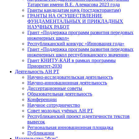
Татарстан имени В.Е. Алемасова 2023 года
Гранты кандидатам наук (постдокторантам)
ГРАНТЫ НА ОСУЩЕСТВЛЕНИЕ
ФУНДАМЕНТАЛЬНЫХ И ПРИКЛАДНЫХ
НАУЧНЫХ РАБОТ
Грант «Поддержка программ развития передовых
инженерных школ»
Республиканский конкурс «Инновация года»
Грант «Поддержка программ развития передовых
инженерных школ республиканского значения»
Грант КНИТУ-КАИ в рамках программы
Приоритет-2030
Деятельность АН РТ
Научно-исследовательская деятельность
Научно-инновационная деятельность
Диссертационные советы
Образовательная деятельность
Конференции
Научное сотрудничество
Совет молодых учёных АН РТ
Республиканский проект идентичности текстов
вывесок
Региональная инновационная площадка
Публикации
Издательство "Фән"