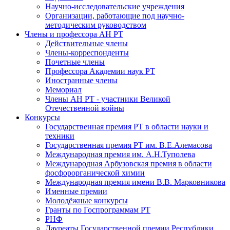
Научно-исследовательские учреждения
Организации, работающие под научно-
методическим руководством
Члены и профессора АН РТ
Действительные члены
Члены-корреспонденты
Почетные члены
Профессора Академии наук РТ
Иностранные члены
Мемориал
Члены АН РТ - участники Великой
Отечественной войны
Конкурсы
Государственная премия РТ в области науки и
техники
Государственная премия РТ им. В.Е.Алемасова
Международная премия им. А.Н.Туполева
Международная Арбузовская премия в области
фосфорорганической химии
Международная премия имени В.В. Марковникова
Именные премии
Молодёжные конкурсы
Гранты по Госпрограммам РТ
РНФ
Лауреаты Государственной премии Республики