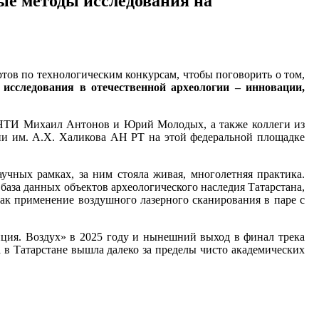
ые методы исследования на
тов по технологическим конкурсам, чтобы поговорить о том,
исследования в отечественной археологии
–
инновации,
а НТИ Михаил Антонов и Юрий Молодых, а также коллеги из
гии им. А.Х. Халикова АН РТ на этой федеральной площадке
чных рамках, за ним стояла живая, многолетняя практика.
база данных объектов археологического наследия Татарстана,
ак применение воздушного лазерного сканирования в паре с
иция. Воздух» в 2025 году и нынешний выход в финал трека
а в Татарстане вышла далеко за пределы чисто академических