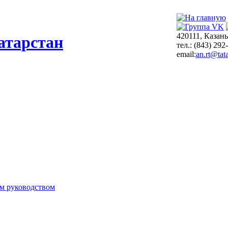
420111, Казань
атарстан
тел.: (843) 292
email:
an.rt@tata
м руководством