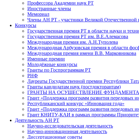
Профессора Академии наук РТ
Иностранные члены
Мемориал
Члены АН РТ - участники Великой Отечественной
Конкурсы
Государственная премия РТ в области науки и техн
Государственная премия РТ им. В.Е.Алемасова
Международная премия им. А.Н.Туполева
Международная Арбузовская премия в области фос
Международная премия имени В.В. Марковникова
Именные премии
Молодёжные конкурсы
Гранты по Госпрограммам РТ
РНФ
Лауреаты Государственной премии Республики Тата
Гранты кандидатам наук (постдокторантам)
ГРАНТЫ НА ОСУЩЕСТВЛЕНИЕ ФУНДАМЕНТА
Грант «Поддержка программ развития передовых 
Республиканский конкурс «Инновация года»
Грант «Поддержка программ развития передовых и
Грант КНИТУ-КАИ в рамках программы Приорите
Деятельность АН РТ
Научно-исследовательская деятельность
Научно-инновационная деятельность
Диссертационные советы