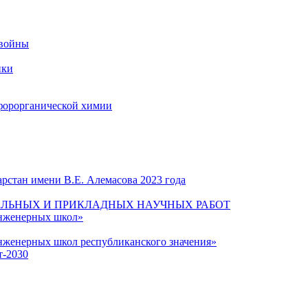
 войны
ики
форорганической химии
рстан имени В.Е. Алемасова 2023 года
ЛЬНЫХ И ПРИКЛАДНЫХ НАУЧНЫХ РАБОТ
инженерных школ»
нженерных школ республиканского значения»
т-2030