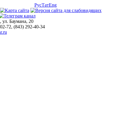
Рус
Тат
Eng
, ул. Баумана, 20
-02-72, (843) 292-40-34
r.ru