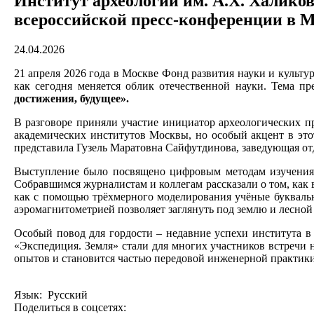
Институт археологии им. А.Х. Халико
всероссийской пресс-конференции в 
24.04.2026
21 апреля 2026 года в Москве Фонд развития науки и культ
как сегодня меняется облик отечественной науки. Тема п
достижения, будущее».
В разговоре приняли участие инициатор археологических 
академических институтов Москвы, но особый акцент в это
представила Гузель Маратовна Сайфутдинова, заведующая о
Выступление было посвящено цифровым методам изучения и
Собравшимся журналистам и коллегам рассказали о том, как 
как с помощью трёхмерного моделирования учёные буквальн
аэромагнитометрией позволяет заглянуть под землю и лесной
Особый повод для гордости – недавние успехи института в
«Экспедиция. Земля» стали для многих участников встречи н
опытов и становится частью передовой инженерной практики
Язык: Русский
Поделиться в соцсетях: