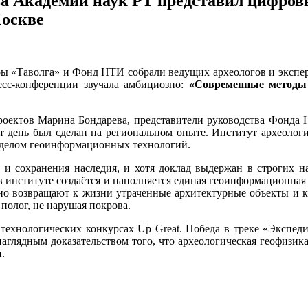
ва Академии наук РТ представил цифров
Москве
уры «Таволга» и Фонд НТИ собрали ведущих археологов и экспер
ресс-конференции звучала амбициозно:
«Современные методы 
проектов Марина Бондарева, представители руководства Фонд
т день был сделан на региональном опыте. Институт археоло
тделом геоинформационных технологий.
 сохранения наследия, и хотя доклад выдержан в строгих нау
в институте создаётся и наполняется единая геоинформационная 
о возвращают к жизни утраченные архитектурные объекты и к
 полог, не нарушая покрова.
 технологических конкурсах Up Great. Победа в треке «Экспед
аглядным доказательством того, что археологическая геофизик
.