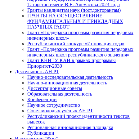
Татарстан имени В.Е. Алемасова 2023 года
Гранты кандидатам наук (постдокторантам)
ГРАНТЫ НА ОСУЩЕСТВЛЕНИЕ
ФУНДАМЕНТАЛЬНЫХ И ПРИКЛАДНЫХ
НАУЧНЫХ РАБОТ
Грант «Поддержка программ развития передовых
инженерных школ»
Республиканский конкурс «Инновация года»
Грант «Поддержка программ развития передовых
инженерных школ республиканского значения»
Грант КНИТУ-КАИ в рамках программы
Приоритет-2030
Деятельность АН РТ
Научно-исследовательская деятельность
Научно-инновационная деятельность
Диссертационные советы
Образовательная деятельность
Конференции
Научное сотрудничество
Совет молодых учёных АН РТ
Республиканский проект идентичности текстов
вывесок
Региональная инновационная площадка
Публикации
Издательство "Фән"