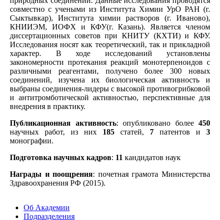
природных соединений. Данные исследования проводятся
совместно с учеными из Института Химии УрО РАН (г.
Сыктывкар), Института химии растворов (г. Иваново),
КНИИЭМ, ИОФХ и КФУ(г. Казань). Является членом
диссертационных советов при КНИТУ (КХТИ) и КФУ.
Исследования носят как теоретический, так и прикладной
характер. В ходе исследований установлены
закономерности протекания реакций монотерпеноидов с
различными реагентами, получено более 300 новых
соединений, изучена их биологическая активность и
выбраны соединения-лидеры с высокой противогрибковой
и антитромботической активностью, перспективные для
внедрения в практику.
Публикационная активность
: опубликовано более
450
научных работ, из них
185
статей,
7
патентов и
3
монографии.
Подготовка научных кадров
:
11
кандидатов наук
Награды и поощрения
: почетная грамота Министерства
Здравоохранения РФ (2015).
Об Академии
Подразделения