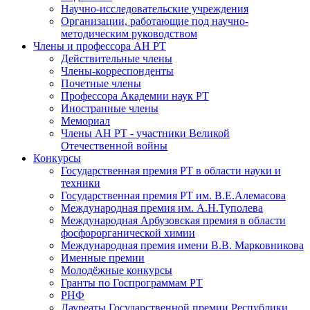
Научно-исследовательские учреждения
Организации, работающие под научно-
методическим руководством
Члены и профессора АН РТ
Действительные члены
Члены-корреспонденты
Почетные члены
Профессора Академии наук РТ
Иностранные члены
Мемориал
Члены АН РТ - участники Великой
Отечественной войны
Конкурсы
Государственная премия РТ в области науки и
техники
Государственная премия РТ им. В.Е.Алемасова
Международная премия им. А.Н.Туполева
Международная Арбузовская премия в области
фосфорорганической химии
Международная премия имени В.В. Марковникова
Именные премии
Молодёжные конкурсы
Гранты по Госпрограммам РТ
РНФ
Лауреаты Государственной премии Республики