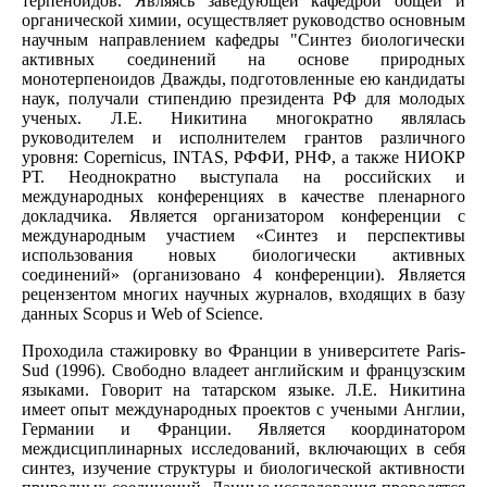
терпеноидов. Являясь заведующей кафедрой общей и
органической химии, осуществляет руководство основным
научным направлением кафедры "Синтез биологически
активных соединений на основе природных
монотерпеноидов Дважды, подготовленные ею кандидаты
наук, получали стипендию президента РФ для молодых
ученых. Л.Е. Никитина многократно являлась
руководителем и исполнителем грантов различного
уровня: Сopernicus, INTAS, РФФИ, РНФ, а также НИОКР
РТ. Неоднократно выступала на российских и
международных конференциях в качестве пленарного
докладчика. Является организатором конференции с
международным участием «Синтез и перспективы
использования новых биологически активных
соединений» (организовано 4 конференции). Является
рецензентом многих научных журналов, входящих в базу
данных Scopus и Web of Science.
Проходила стажировку во Франции в университете Paris-
Sud (1996). Свободно владеет английским и французским
языками. Говорит на татарском языке. Л.Е. Никитина
имеет опыт международных проектов с учеными Англии,
Германии и Франции. Является координатором
междисциплинарных исследований, включающих в себя
синтез, изучение структуры и биологической активности