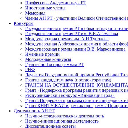
Профессора Академии наук РТ
Иностранные члены
Мемориал
Члены АН РТ - участники Великой Отечественной
Конкурсы
Государственная премия РТ в области науки и техн
Государственная премия РТ им. В.Е.Алемасова
Международная премия им. А.Н.Туполева
Международная Арбузовская премия в области фос
Международная премия имени В.В. Марковникова
Именные премии
Молодёжные конкурсы
Гранты по Госпрограммам РТ
РНФ
Лауреаты Государственной премии Республики Тата
Гранты кандидатам наук (постдокторантам)
ГРАНТЫ НА ОСУЩЕСТВЛЕНИЕ ФУНДАМЕНТА
Грант «Поддержка программ развития передовых 
Республиканский конкурс «Инновация года»
Грант «Поддержка программ развития передовых и
Грант КНИТУ-КАИ в рамках программы Приорите
Деятельность АН РТ
Научно-исследовательская деятельность
Научно-инновационная деятельность
Диссертационные советы