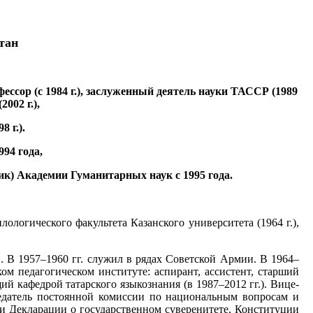
тан
офессор (с 1984 г.), заслуженный деятель науки ТАССР (1989
002 г.),
8 г.).
94 года,
ик) Академии Гуманитарных наук с 1995 года.
ологического факультета Казанского университета (1964 г.),
и. В 1957–1960 гг. служил в рядах Советской Армии. В 1964–
ом педагогическом институте: аспирант, ассистент, старший
ующий кафедрой татарского языкознания (в 1987–2012 гг.). Вице-
седатель постоянной комиссии по национальным вопросам и
тии Декларации о государственном суверенитете, Конституции