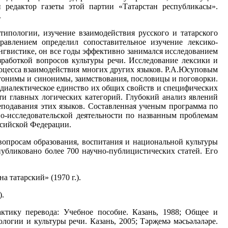
и редактор газеты этой партии «Татарстан республикасы».
.
типологии, изучение взаимодействия русского и татарского
равлением определил сопоставительное изучение лексико-
ингвистике, он все годы эффективно занимался исследованием
азработкой вопросов культуры речи. Исследование лексики и
процесса взаимодействия многих других языков. Р.А.Юсуповым
нтонимы и синонимы, заимствования, пословицы и поговорки.
 диалектическое единство их общих свойств и специфических
сти главных логических категорий. Глубокий анализ явлений
еподавания этих языков. Составленная ученым программа по
но-исследовательской деятельности по названным проблемам
ссийской Федерации.
 вопросам образования, воспитания и национальной культуры
убликовано более 700 научно-публицистических статей. Его
 татарский» (1970 г.).
).
актику перевода: Учебное пособие. Казань, 1988; Общее и
логии и культуры речи. Казань, 2005; Тәрҗемә мәсьәләләре.