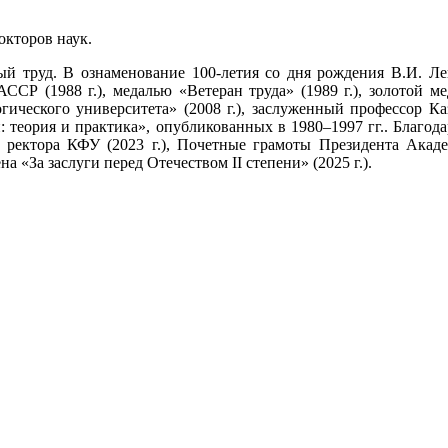
окторов наук.
й труд. В ознаменование 100-летия со дня рождения В.И. Лени
Р (1988 г.), медалью «Ветеран труда» (1989 г.), золотой м
гического университета» (2008 г.), заслуженный профессор Каз
: теория и практика», опубликованных в 1980–1997 гг.. Благода
та ректора КФУ (2023 г.), Почетные грамоты Президента Акаде
а «За заслуги перед Отечеством II степени» (2025 г.).