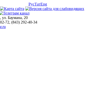
Рус
Тат
Eng
, ул. Баумана, 20
-02-72, (843) 292-40-34
r.ru