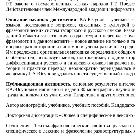
РТ, закона о государственных языках народов РТ. Предсе
Действительный член Международной академии информатизации
Описание научных достижений
: Р.А.Юсупов – ученый-язы
языков, исследование вопросов, связанных с культурой 
фразеологических систем татарского и русского языков. Раз
данной области языкознания, создал теорию перевода с рус
фразеологии в данном аспекте – новое явление не только в 
впервые разносторонне и системно изучены различные средс
Им предложена оригинальная методика определения общих че
особенностей, использует метод, построенный, с одной сто
дифференциации русского и татарского языков направлен н
теории и практике перевода неоднократно переиздавалась 
академику Р.А.Юсупову удалось внести существенный вклад 
Публикационная активность
, основные результаты интелл
Р.А.Юсуповым написано и издано 80 монографий, научно-по
труды используются учителями Татарстана и других регионов
Автор монографий, учебников, учебных пособий. Кандидатская
Докторская диссертация: «Общее и специфическое в лексико-фр
Сочинения: Лексико-фразеологические свойства русского 
специфическое в лексике и фразеологии разноструктурных я