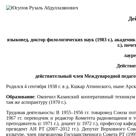
Де
языковед, доктор филологических наук (1983 г.), академик 
г.), по
лауре
Действи
действительный член Международной педагоги
Родился 4 сентября 1938 г. в д. Кшкар Атнинского, ныне Арск
Образование
: Окончил Казанский кооперативный техникум (1
там же аспирантуру (1970 г.).
Трудовая деятельность: В 1955–1956 гг. товаровед Союза по
1967 гг. переводчик и редактор Комитета радиовещания и т
преподаватель (с 1971 г.), доцент (с 1972 г.), профессор кафе
президент АН РТ (2007–2012 гг.). Депутат Верховного Со
культуре, член президиума Государственного Совета РТ (199