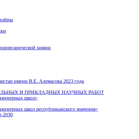
 войны
ики
форорганической химии
рстан имени В.Е. Алемасова 2023 года
ЛЬНЫХ И ПРИКЛАДНЫХ НАУЧНЫХ РАБОТ
инженерных школ»
нженерных школ республиканского значения»
т-2030