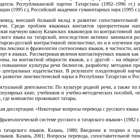
датель Республиканской партии Татарстана (1992–1996 гг.) 
 (1995 г.), Российской академии гуманитарных наук (1995 г.)
ковед, внесший большой вклад в развитие сопоставительной 
речи. Среди проблем языковых контактов приоритетным нап
вивая научную школу Казанских языковедов по контрастивной л
ского языка на татарский, впоследствии активно занимался р
татарско-русской контрастивной лингвистике, но и в изучении 
тва лексики и фразеологии соотносимых языков, в частности, а
рт в языках. Рассматривая явления контактируемых языков как
роны, на контактной общности языков, а с другой – на общно
а повышение культуры речи билингов, разработку методики пр
в центральных издательствах. В результате плодотворной науч
в развитие лингвистической науки в Республике Татарстан и Ро
ектуальной деятельности: По культуре родной речи, а также по
пулярных книг, учебников и учебно-методических пособий, оп
, где компактно проживают татары.
 диссертация: «Некоторые вопросы перевода с русского языка на
азеологической системе русского и татарского языков» (1982 г.
и татарского языков. Казань, 1980; Введение в теорию и пр
зыков. Казань, 2001; Вопросы перевода, сопоставительной типо