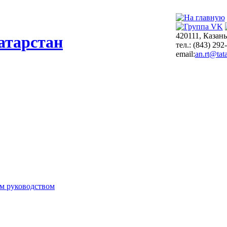
420111, Казань
атарстан
тел.: (843) 292
email:
an.rt@tata
м руководством