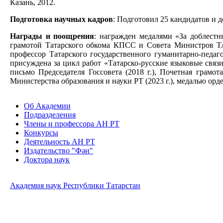
Казань, 2012.
Подготовка научных кадров
: Подготовил 25 кандидатов и д
Награды и поощрения
: награжден медалями «За доблестны
грамотой Татарского обкома КПСС и Совета Министров ТАСС
профессор Татарского государственного гуманитарно-педаго
присуждена за цикл работ «Татарско-русские языковые связи
письмо Председателя Госсовета (2018 г.), Почетная грамо
Министерства образования и науки РТ (2023 г.), медалью орден
Об Академии
Подразделения
Члены и профессора АН РТ
Конкурсы
Деятельность АН РТ
Издательство "Фән"
Доктора наук
Академия наук Республики Татарстан