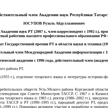
йствительный член Академии наук Республики Татарс
ЮСУПОВ Рузаль Абдуллазянович
Академии наук РТ (2007 г., член-корреспондент с 1992 г.), пр
четный работник высшего профессионального образования РФ (2
ат Государственной премии РТ в области науки и техники (199
тельный член Международной Академии информатизации с 19
ческой академии с 1996 года, действительный член (академ
ого района РТ.
955 г.), отделение татарского языка и литературы историко-фил
требительских обществ Усть-Уйского района Курганской област
елевидения при Совете Министров ТАССР. С 1967 г. в Казанск
дры татарского языка (с 1983 г.), ректор (1986–2002 гг.), завед
вета ТАССР и РТ (1990–1995 гг.), народный депутат РТ, пред
5–1999 гг.). Принимал активное участие в разработке и приня