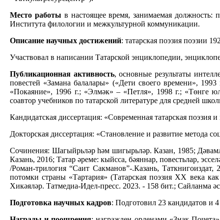
Место работы
в настоящее время, занимаемая должность: п
Института филологии и межкультурной коммуникации.
Описание научных достижений
: татарская поэзия поэзии 19
Участвовал в написании Татарской энциклопедии, энциклопе
Публикационная активность
, основные результаты интелл
повестей «Замана балалары» («Дети своего времени», 1993 
«Покаяние», 1996 г.; «Элмәк» – «Петля», 1998 г.; «Төнге 
соавтор учебников по татарской литературе для средней шко
Кандидатская диссертация: «Современная татарская поэзия и н
Докторская диссертация: «Становление и развитие метода соци
Сочинения: Шагыйрьләр һәм шигырьләр. Казан, 1985; Дәвамлы
Казань, 2016; Татар әреме: кыйсса, бәяннар, повестьлар, эссе
/Роман-трилогия “Саит Сакманов”-.Казань, Таткнигоиздат, 2
потомки страны «Тартария» (Татарская поэзия ХХ века как е
Хикәяләр. Татмедиа-Идел-пресс. 2023. - 158 бит.; Сайланма ә
Подготовка научных кадров
: Подготовил 23 кандидатов и 4
Награды и поощрения
: награжден орденами «Знак Почета» 