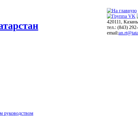
420111, Казань
атарстан
тел.: (843) 292
email:
an.rt@tata
м руководством