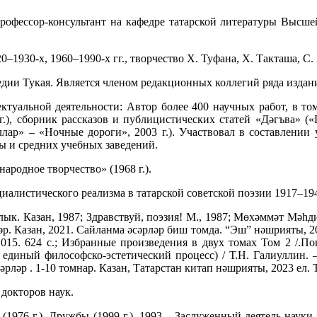
рофессор-консультант на кафедре татарской литературы Высше
20–1930-х, 1960–1990-х гг., творчество Х. Туфана, Х. Такташа, С.
дии Тукая. Является членом редакционных коллегий ряда издани
ектуальной деятельности: Автор более 400 научных работ, в то
г.), сборник рассказов и публицистических статей «Дәгъва» («
юллар» – «Ночные дороги», 2003 г.). Участвовал в составлении
лы и средних учебных заведений.
ародное творчество» (1968 г.).
алистического реализма в татарской советской поэзии 1917–1941 
к. Казан, 1987; Здравствуй, поэзия! М., 1987; Мөхәммәт Мәһди
ләр. Казан, 2021. Сайланма әсәрләр биш томда. “Эш” нәшрияты, 2
015. 624 с.; Избранные произведения в двух томах Том 2 /.Пове
диный философско-эстетический процесс) / Т.Н. Галиуллин. – Ка
сәрләр . 1-10 томнар. Казан, Татарстан китап нәшрияты, 2023 ел.
 докторов наук.
(1976 г.), Дружбы (1999 г.), 1993 – Заслуженный деятель науки 