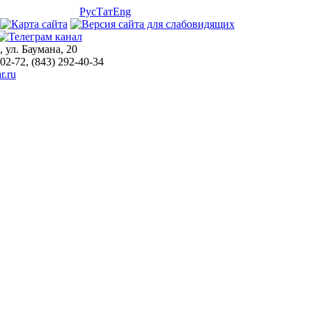
Рус
Тат
Eng
, ул. Баумана, 20
-02-72, (843) 292-40-34
r.ru