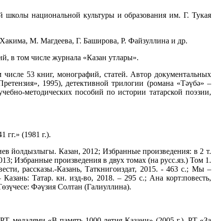
й школы национальной культуры и образования им. Г. Тукая
 Хакима, М. Магдеева, Г. Баширова, Р. Файзуллина и др.
й, в том числе журнала «Казан утлары».
м числе 53 книг, монографий, статей. Автор документальных
Претензия», 1995), детективной трилогии (романа «Тәүбә» –
 учебно-методических пособий по истории татарской поэзии,
гг.» (1981 г.).
ев йолдызлыгы. Казан, 2012; Избранные произведения: в 2 т.
013; Избранные произведения в двух томах (на русс.яз.) Том 1.
сти, рассказы.-Казань, Таткнигоиздат, 2015. - 463 с.; Мы –
зань: Татар. кн. изд-во, 2018. – 295 с.; Ана корт:повесть,
 Төзүчесе: Фәүзия Солтан (Галиуллина).
РТ. медалями «В память 1000-летия Казани» (2005 г.), РТ «За