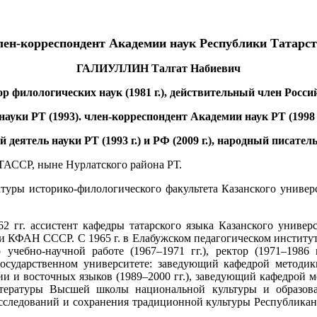
ен-корреспондент Академии наук Республики Татарс
ГАЛИУЛЛИН Талгат Набиевич
ор филологических наук (1981 г.), действительный член Рос
уки РТ (1993). член-корреспондент Академии наук РТ (1998 г.
деятель науки РТ (1993 г.) и РФ (2009 г.), народный писатель 
 ТАССР, ныне Нурлатского района РТ.
туры историко-филологического факультета Казанского университ
962 гг. ассистент кафедры татарского языка Казанского униве
и КФАН СССР. С 1965 г. в Елабужском педагогическом институте:
о учебно-научной работе (1967–1971 гг.), ректор (1971–1986
государственном университете: заведующий кафедрой методики
ии и восточных языков (1989–2000 гг.), заведующий кафедрой м
 литературы Высшей школы национальной культуры и образо
сследований и сохранения традиционной культуры Республиканс