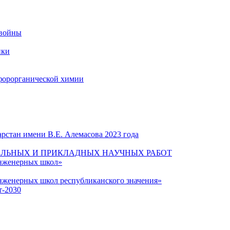
 войны
ики
форорганической химии
рстан имени В.Е. Алемасова 2023 года
ЛЬНЫХ И ПРИКЛАДНЫХ НАУЧНЫХ РАБОТ
инженерных школ»
нженерных школ республиканского значения»
т-2030