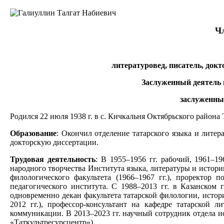
Чл
литературовед, писатель, докт
Заслуженный деятель на
заслуженный 
Родился 22 июля 1938 г. в с. Кичкальня Октябрьского района
Образование
: Окончил отделение татарского языка и литера
докторскую диссертации.
Трудовая деятельность
: В 1955–1956 гг. рабочий, 1961–1
народного творчества Института языка, литературы и истори
филологического факультета (1966–1967 гг.), проректор п
педагогического института. С 1988–2013 гг. в Казанском 
одновременно декан факультета татарской филологии, истор
2012 гг.), профессор-консультант на кафедре татарской
коммуникации. В 2013–2023 гг. научный сотрудник отдела и
«Таткультресурсцентр»).