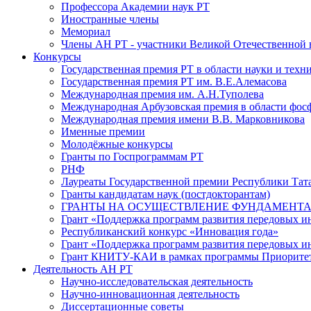
Профессора Академии наук РТ
Иностранные члены
Мемориал
Члены АН РТ - участники Великой Отечественной
Конкурсы
Государственная премия РТ в области науки и техн
Государственная премия РТ им. В.Е.Алемасова
Международная премия им. А.Н.Туполева
Международная Арбузовская премия в области фос
Международная премия имени В.В. Марковникова
Именные премии
Молодёжные конкурсы
Гранты по Госпрограммам РТ
РНФ
Лауреаты Государственной премии Республики Тата
Гранты кандидатам наук (постдокторантам)
ГРАНТЫ НА ОСУЩЕСТВЛЕНИЕ ФУНДАМЕНТА
Грант «Поддержка программ развития передовых 
Республиканский конкурс «Инновация года»
Грант «Поддержка программ развития передовых и
Грант КНИТУ-КАИ в рамках программы Приорите
Деятельность АН РТ
Научно-исследовательская деятельность
Научно-инновационная деятельность
Диссертационные советы