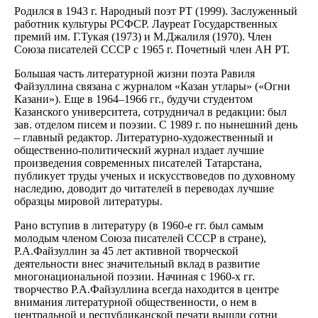
Родился в 1943 г. Народный поэт РТ (1999). Заслуженный
работник культуры РСФСР. Лауреат Государственных
премий им. Г.Тукая (1973) и М.Джалиля (1970). Член
Союза писателей СССР с 1965 г. Почетный член АН РТ.
Большая часть литературной жизни поэта Равиля
Файзуллина связана с журналом «Казан утлары» («Огни
Казани»). Еще в 1964–1966 гг., будучи студентом
Казанского университета, сотрудничал в редакции: был
зав. отделом писем и поэзии. С 1989 г. по нынешний день
– главный редактор. Литературно-художественный и
общественно-политический журнал издает лучшие
произведения современных писателей Татарстана,
публикует труды ученых и искусствоведов по духовному
наследию, доводит до читателей в переводах лучшие
образцы мировой литературы.
Рано вступив в литературу (в 1960-е гг. был самым
молодым членом Союза писателей СССР в стране),
Р.А.Файзуллин за 45 лет активной творческой
деятельности внес значительный вклад в развитие
многонациональной поэзии. Начиная с 1960-х гг.
творчество Р.А.Файзуллина всегда находится в центре
внимания литературной общественности, о нем в
центральной и республиканской печати вышли сотни