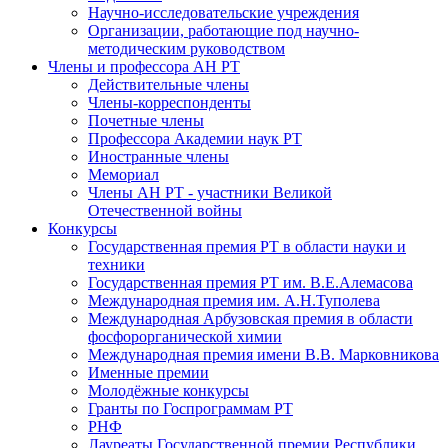
Научно-исследовательские учреждения
Организации, работающие под научно-
методическим руководством
Члены и профессора АН РТ
Действительные члены
Члены-корреспонденты
Почетные члены
Профессора Академии наук РТ
Иностранные члены
Мемориал
Члены АН РТ - участники Великой
Отечественной войны
Конкурсы
Государственная премия РТ в области науки и
техники
Государственная премия РТ им. В.Е.Алемасова
Международная премия им. А.Н.Туполева
Международная Арбузовская премия в области
фосфорорганической химии
Международная премия имени В.В. Марковникова
Именные премии
Молодёжные конкурсы
Гранты по Госпрограммам РТ
РНФ
Лауреаты Государственной премии Республики