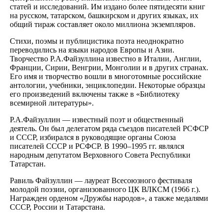
статей и исследований. Им издано более пятидесяти книг
на русском, татарском, башкирском и других языках, их
общий тираж составляет около миллиона экземпляров.
Стихи, поэмы и публицистика поэта неоднократно
переводились на языки народов Европы и Азии.
Творчество Р.А.Файзуллина известно в Италии, Англии,
Франции, Сирии, Венгрии, Монголии и в других странах.
Его имя и творчество вошли в многотомные российские
антологии, учебники, энциклопедии. Некоторые образцы
его произведений включены также в «Библиотеку
всемирной литературы».
Р.А.Файзуллин — известный поэт и общественный
деятель. Он был делегатом ряда съездов писателей РСФСР
и СССР, избирался в руководящие органы Союза
писателей СССР и РСФСР. В 1990–1995 гг. являлся
народным депутатом Верховного Совета Республики
Татарстан.
Равиль Файзуллин — лауреат Всесоюзного фестиваля
молодой поэзии, организованного ЦК ВЛКСМ (1966 г.).
Награжден орденом «Дружбы народов», а также медалями
СССР, России и Татарстана.