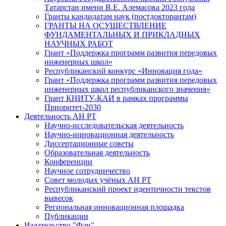
Татарстан имени В.Е. Алемасова 2023 года
Гранты кандидатам наук (постдокторантам)
ГРАНТЫ НА ОСУЩЕСТВЛЕНИЕ
ФУНДАМЕНТАЛЬНЫХ И ПРИКЛАДНЫХ
НАУЧНЫХ РАБОТ
Грант «Поддержка программ развития передовых
инженерных школ»
Республиканский конкурс «Инновация года»
Грант «Поддержка программ развития передовых
инженерных школ республиканского значения»
Грант КНИТУ-КАИ в рамках программы
Приоритет-2030
Деятельность АН РТ
Научно-исследовательская деятельность
Научно-инновационная деятельность
Диссертационные советы
Образовательная деятельность
Конференции
Научное сотрудничество
Совет молодых учёных АН РТ
Республиканский проект идентичности текстов
вывесок
Региональная инновационная площадка
Публикации
Издательство "Фән"