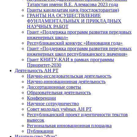
Татарстан имени В.Е. Алемасова 2023 года
Гранты кандидатам наук (постдокторантам)
ГРАНТЫ НА ОСУЩЕСТВЛЕНИЕ
ФУНДАМЕНТАЛЬНЫХ И ПРИКЛАДНЫХ
НАУЧНЫХ РАБОТ
Грант «Поддержка программ развития передовых
инженерных школ»
Республиканский конкурс «Инновация года»
Грант «Поддержка программ развития передовых
инженерных школ республиканского значения»
Грант КНИТУ-КАИ в рамках программы
Приоритет-2030
Деятельность АН РТ
Научно-исследовательская деятельность
Научно-инновационная деятельность
Диссертационные советы
Образовательная деятельность
Конференции
Научное сотрудничество
Совет молодых учёных АН РТ
Республиканский проект идентичности текстов
вывесок
Региональная инновационная площадка
Публикации
Издательство "Фән"