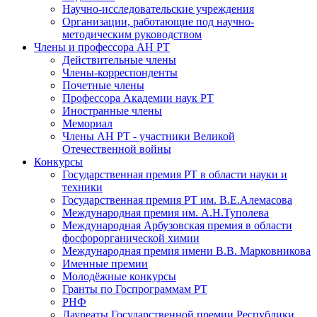
Научно-исследовательские учреждения
Организации, работающие под научно-
методическим руководством
Члены и профессора АН РТ
Действительные члены
Члены-корреспонденты
Почетные члены
Профессора Академии наук РТ
Иностранные члены
Мемориал
Члены АН РТ - участники Великой
Отечественной войны
Конкурсы
Государственная премия РТ в области науки и
техники
Государственная премия РТ им. В.Е.Алемасова
Международная премия им. А.Н.Туполева
Международная Арбузовская премия в области
фосфорорганической химии
Международная премия имени В.В. Марковникова
Именные премии
Молодёжные конкурсы
Гранты по Госпрограммам РТ
РНФ
Лауреаты Государственной премии Республики