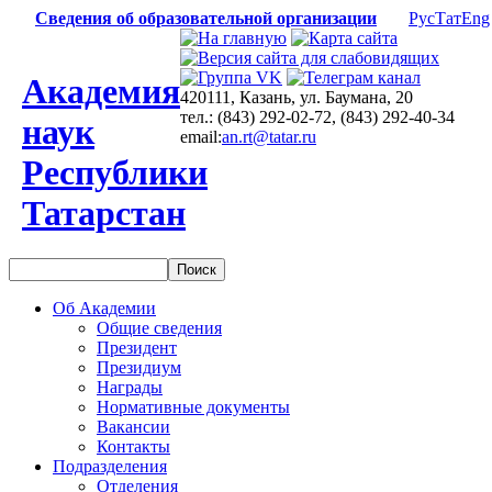
Сведения об образовательной организации
Рус
Тат
Eng
Академия
420111, Казань, ул. Баумана, 20
тел.: (843) 292-02-72, (843) 292-40-34
наук
email:
an.rt@tatar.ru
Республики
Татарстан
Об Академии
Общие сведения
Президент
Президиум
Награды
Нормативные документы
Вакансии
Контакты
Подразделения
Отделения