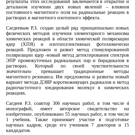
результаты этих исследований заключаются в открытии и
детальном изучении двух новых явлений – влияния
постоянного магнитного поля на радикальные реакции в
растворах и магнитного изотопного эффекта.
Сагдеевым Р.З. создан целый ряд принципиально новых
физических методов изучения элементарного механизма
химических реакций в области химической поляризации
ядер (ХПЯ) и изотопселективных фотохимически
реакций. Предложен и развит метод стимулированной
поляризации ядер -новый метод детектирования спектров
ЭПР промежуточных радикальных пар и бирадикалов в
растворах. Который по своей чувствительности
значительно превышает традиционные методы
магнитного резонанса. Им предложены и развиты новый
вариант метода ДЭЯР короткоживущих радикалов и метод
радиочастотного зондирования молекул в химических
реакциях.
Сагдеев Р.З. соавтор 306 научных работ, в том числе 4
монографий, имеет авторское свидетельство на
изобретение, опубликовано 55 научных работ, в том числе
1 учебник. Также принимает участие в подготовке
научных кадров, среди его учеников 7 докторов и 15
кандидатов.