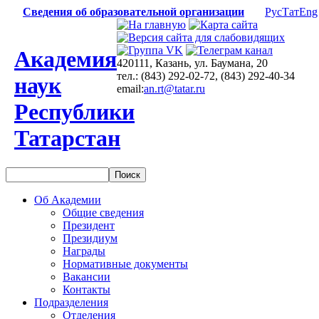
Сведения об образовательной организации
Рус
Тат
Eng
Академия
420111, Казань, ул. Баумана, 20
тел.: (843) 292-02-72, (843) 292-40-34
наук
email:
an.rt@tatar.ru
Республики
Татарстан
Об Академии
Общие сведения
Президент
Президиум
Награды
Нормативные документы
Вакансии
Контакты
Подразделения
Отделения