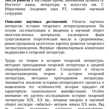
Место работы
в настоящее время, занимаемая должность:
Институт языка, литературы и искусства им. Г.
Ибрагимова Академии наук РТ, главный научный
сотрудник.
Описание научных достижений
: Область научных
интересов: история татарского литературоведения. На
основе систематизации и введения в научный оборот
многочисленных материалов, касающихся форм
существования теоретической мысли в средневековье,
реконструировала целостную картину развития татарского
литературоведения. Впервые сформулировала концепцию
модернизма в татарской литературе.
Труды по теории и истории татарской литературы,
методике преподавания татарской литературы в средней
общеобразовательной школе. Специалист в области
литературоведения, теории и истории татарской
литературы, методики преподавания литературы.
Занимается анализом историко-литературного процесса и
выявлением тех особенностей, которые придают ей
характерную национальную манифестацию. Особое
внимание ею уделено исследованию истории татарской
литературы ХIХ, ХХ вв., впервые введено в научный
оборот наследие «забытых» авторов начала ХХ века. Ряд
ее работ посвящены изучению художественно-