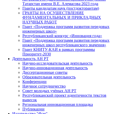
Татарстан имени В.Е. Алемасова 2023 года
Гранты кандидатам наук (постдокторантам)
ГРАНТЫ НА ОСУЩЕСТВЛЕНИЕ
ФУНДАМЕНТАЛЬНЫХ И ПРИКЛАДНЫХ
НАУЧНЫХ РАБОТ
Грант «Поддержка программ развития передовых
инженерных школ»
Республиканский конкурс «Инновация года»
Грант «Поддержка программ развития передовых
инженерных школ республиканского значения»
Грант КНИТУ-КАИ в рамках программы
Приоритет-2030
Деятельность АН РТ
Научно-исследовательская деятельность
Научно-инновационная деятельность
Диссертационные советы
Образовательная деятельность
Конференции
Научное сотрудничество
Совет молодых учёных АН РТ
Республиканский проект идентичности текстов
вывесок
Региональная инновационная площадка
Публикации
Издательство "Фән"