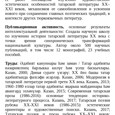
эстетических особенностей татарской литературы ХХ–
ХХI веков, механизмов ее самообновления и усвоения
нового при сохранении главных поэтических традиций, в
контексте других тюркоязычных литератур.
Публикационная активность
, основные результаты
интеллектуальной деятельности: Создала научную школу
по изучению истории татарской литературы ХХ века с
точки зрения синхронических трансформаций
национальной культуры. Автор около 500 научных
публикаций, в том числе 12 монографий, 23 учебных
пособий.
Труды
: Әдәбият кануннары һәм заман / Татар әдәбияты
нәзариясенең барлыкка килүе һәм үсеш баскычлары.
Казан, 2000; Дөнья сурәте үзгәрү: XX йөз башы татар
әдәбиятында фәлсәфи әсәрләр. Казан, 2006; Модернизм в
татарской литературе первой трети ХХ века. Казань, 2013;
1960–1980 еллар татар әдәбияты: яңарыш мәйданнары һәм
авангард эзләнүләр. Казан, 2015; Современная татарская
проза (1986-2016): основные тенденции историко-
литературного процесса. Казань, 2017; Татарская поэзия
рубежа ХХ-ХХI веков (1986-2015): эстетические
ориентиры и художественные поиски. Казань, 2017;
Татарская поэзия и проза рубежа ХХ–ХХI веков: