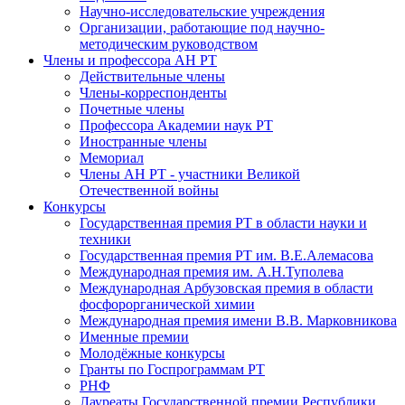
Научно-исследовательские учреждения
Организации, работающие под научно-
методическим руководством
Члены и профессора АН РТ
Действительные члены
Члены-корреспонденты
Почетные члены
Профессора Академии наук РТ
Иностранные члены
Мемориал
Члены АН РТ - участники Великой
Отечественной войны
Конкурсы
Государственная премия РТ в области науки и
техники
Государственная премия РТ им. В.Е.Алемасова
Международная премия им. А.Н.Туполева
Международная Арбузовская премия в области
фосфорорганической химии
Международная премия имени В.В. Марковникова
Именные премии
Молодёжные конкурсы
Гранты по Госпрограммам РТ
РНФ
Лауреаты Государственной премии Республики