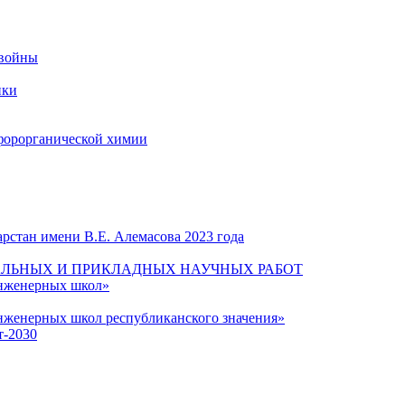
 войны
ики
форорганической химии
рстан имени В.Е. Алемасова 2023 года
ЛЬНЫХ И ПРИКЛАДНЫХ НАУЧНЫХ РАБОТ
инженерных школ»
нженерных школ республиканского значения»
т-2030