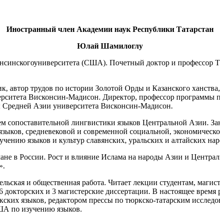
Иностранный член Академии наук Республики Татарстан
Юлай Шамилоглу
консинскогоуниверситета (США). Почетный доктор и профессор Т
 автор трудов по истории Золотой Орды и Казанского ханства,
рситета Висконсин-Мадисон. Директор, профессор программы 
ы Средней Азии университета Висконсин-Мадисон.
м сопоставительной лингвистики языков Центральной Азии. За
о языков, средневековой и современной социальной, экономическ
учению языков и культур славянских, уральских и алтайских нар
мане в России. Рост и влияние Ислама на народы Азии и Центра
».
ьская и общественная работа. Читает лекции студентам, магис
докторских и 3 магистерские диссертации. В настоящее время 
ских языков, редактором прессы по тюркско-татарским исследо
ША по изучению языков.