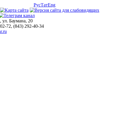
Рус
Тат
Eng
, ул. Баумана, 20
-02-72, (843) 292-40-34
r.ru