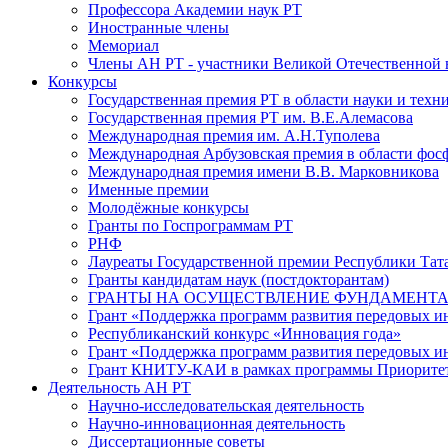
Профессора Академии наук РТ
Иностранные члены
Мемориал
Члены АН РТ - участники Великой Отечественной
Конкурсы
Государственная премия РТ в области науки и техн
Государственная премия РТ им. В.Е.Алемасова
Международная премия им. А.Н.Туполева
Международная Арбузовская премия в области фос
Международная премия имени В.В. Марковникова
Именные премии
Молодёжные конкурсы
Гранты по Госпрограммам РТ
РНФ
Лауреаты Государственной премии Республики Тата
Гранты кандидатам наук (постдокторантам)
ГРАНТЫ НА ОСУЩЕСТВЛЕНИЕ ФУНДАМЕНТА
Грант «Поддержка программ развития передовых 
Республиканский конкурс «Инновация года»
Грант «Поддержка программ развития передовых и
Грант КНИТУ-КАИ в рамках программы Приорите
Деятельность АН РТ
Научно-исследовательская деятельность
Научно-инновационная деятельность
Диссертационные советы