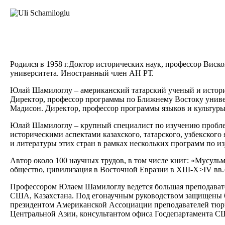
Родился в 1958 г.Доктор исторических наук, профессор Вис
университета. Иностранный член АН РТ.
Юлай Шамилоглу – американский татарский ученый и историк,
Директор, профессор программы по Ближнему Востоку униве
Мадисон. Директор, профессор программы языков и культур
Юлай Шамилоглу – крупный специалист по изучению пробле
историческими аспектами казахского, татарского, узбекског
и литературы этих стран в рамках нескольких программ по из
Автор около 100 научных трудов, в том числе книг: «Мусуль
общество, цивилизация в Восточной Евразии в ХШ-Х>IV вв.
Профессором Юлаем Шамилоглу ведется большая преподавател
США, Казахстана. Под егонаучным руководством защищены 6 
президентом Американской Ассоциации преподавателей тюрк
Центральной Азии, консультантом офиса Госдепартамента С