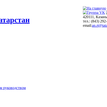
420111, Казань
атарстан
тел.: (843) 292
email:
an.rt@tata
м руководством