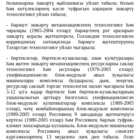
болыннарны эшкәртү җайланмасы уйлап табыла; болын
һәм көтүлекләрнең кәсле туфрагын аэрацион эшкәртү
технологиясе уйлап табыла;
- бәрәңге эшкәртү механизациясенең технологиясе һәм
чаралары (1965-2004 еллар): бәрәңгенең рәт араларын
эшкәртү коралы җитештерелә, Голландия технологиясен
коррекцияләү нәтиҗәсендә бәрәңге җитештерүнең
Татарстан технологиясе уйлап чыгарыла;
- бөртеклеләр, бөртекле-кузаклылар, азык культуралары
һәм җитен эшкәртү механизациясенең ресурсларны саклау
технологиясе һәм ысуллары (1970-2005 еллар):
унификацияләнгән блок-модульле авыл хуҗалыгы
машиналары комплексы булдырыла; дым, энергия,
ресурслар саклый торган технология эшләп чыгарыла һәм
3-12 ц/га кадәр бөртекле һәм бөртекле-кузаклыларның
уңышлылыгын арттыру билгеләнә; унификацияләнгән
блок-модульле культиваторлар комплексы (1989-2005
еллар), чәчү комбайннарының блок-модульле комплексы
(1999-2005 еллар) Россиянең 9 заводында җитештерүгә
кертелә (1980-2005 еллар) һәм Россиянең барлык туфрак-
климат зоналарында кулланыла. Блок-модульле машиналар
комплексы Россиянең авыл хуҗалыгы сәнәгате
күргәзмәләренең 13 медаленә лаек дип табыла. Атап