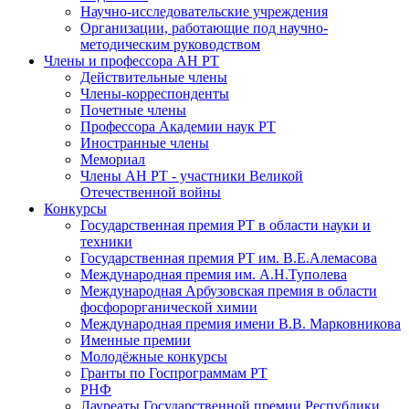
Научно-исследовательские учреждения
Организации, работающие под научно-
методическим руководством
Члены и профессора АН РТ
Действительные члены
Члены-корреспонденты
Почетные члены
Профессора Академии наук РТ
Иностранные члены
Мемориал
Члены АН РТ - участники Великой
Отечественной войны
Конкурсы
Государственная премия РТ в области науки и
техники
Государственная премия РТ им. В.Е.Алемасова
Международная премия им. А.Н.Туполева
Международная Арбузовская премия в области
фосфорорганической химии
Международная премия имени В.В. Марковникова
Именные премии
Молодёжные конкурсы
Гранты по Госпрограммам РТ
РНФ
Лауреаты Государственной премии Республики