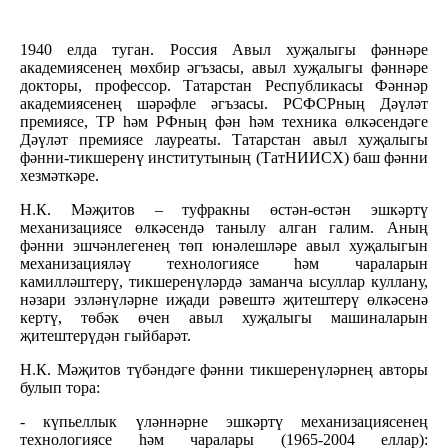
1940 елда туган. Россия Авыл хуҗалыгы фәннәре
академиясенең мөхбир әгъзасы, авыл хуҗалыгы фәннәре
докторы, профессор. Татарстан Республикасы Фәннәр
академиясенең шәрәфле әгъзасы. РСФСРның Дәүләт
премиясе, ТР һәм РФның фән һәм техника өлкәсендәге
Дәүләт премиясе лауреаты. Татарстан авыл хуҗалыгы
фәнни-тикшеренү институтының (ТатНИИСХ) баш фәнни
хезмәткәре.
Н.К. Мәҗитов – туфракны өстән-өстән эшкәртү
механизациясе өлкәсендә танылу алган галим. Аның
фәнни эшчәнлегенең төп юнәлешләре авыл хуҗалыгын
механизацияләү технологиясе һәм чараларын
камилләштерү, тикшеренүләрдә заманча ысуллар куллану,
нәзари эзләнүләрне иҗади рәвештә җитештерү өлкәсенә
кертү, төбәк өчен авыл хуҗалыгы машиналарын
җитештерүдән гыйбарәт.
Н.К. Мәҗитов түбәндәге фәнни тикшеренүләрнең авторы
булып тора:
- күпьеллык үләннәрне эшкәртү механизациясенең
технологиясе һәм чаралары (1965-2004 еллар):