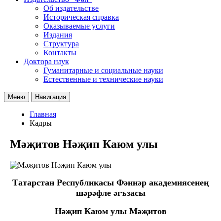
Об издательстве
Историческая справка
Оказываемые услуги
Издания
Структура
Контакты
Доктора наук
Гуманитарные и социальные науки
Естественные и технические науки
Меню
Навигация
Главная
Кадры
Мәҗитов Нәҗип Каюм улы
Татарстан Республикасы Фәннәр академиясенең
шәрәфле әгъзасы
Нәҗип Каюм улы Мәҗитов