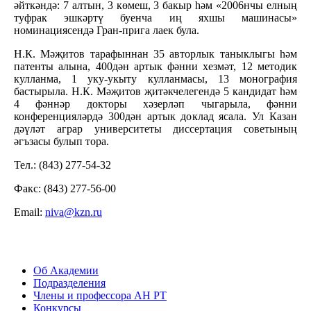
әйткәндә: 7 алтын, 3 көмеш, 3 бакыр һәм «2006нчы елның
туфрак эшкәртү буенча иң яхшы машинасы»
номинациясендә Гран-прига лаек була.
Н.К. Мәҗитов тарафыннан 35 авторлык таныклыгы һәм
патенты алына, 400дән артык фәнни хезмәт, 12 методик
кулланма, 1 уку-укыту кулланмасы, 13 монография
бастырыла. Н.К. Мәҗитов җитәкчелегендә 5 кандидат һәм
4 фәннәр докторы хәзерләп чыгарыла, фәнни
конференцияләрдә 300дән артык доклад ясала. Ул Казан
дәүләт аграр университеты диссертация советының
әгъзасы булып тора.
Тел.: (843) 277-54-32
Факс: (843) 277-56-00
Email:
niva@kzn.ru
Об Академии
Подразделения
Члены и профессора АН РТ
Конкурсы