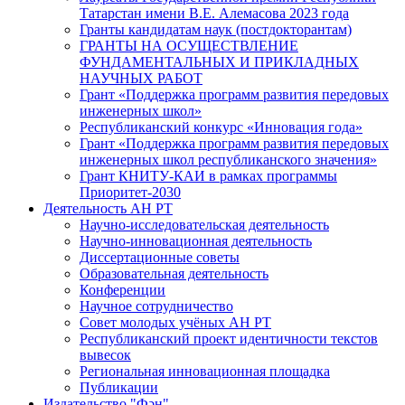
Татарстан имени В.Е. Алемасова 2023 года
Гранты кандидатам наук (постдокторантам)
ГРАНТЫ НА ОСУЩЕСТВЛЕНИЕ
ФУНДАМЕНТАЛЬНЫХ И ПРИКЛАДНЫХ
НАУЧНЫХ РАБОТ
Грант «Поддержка программ развития передовых
инженерных школ»
Республиканский конкурс «Инновация года»
Грант «Поддержка программ развития передовых
инженерных школ республиканского значения»
Грант КНИТУ-КАИ в рамках программы
Приоритет-2030
Деятельность АН РТ
Научно-исследовательская деятельность
Научно-инновационная деятельность
Диссертационные советы
Образовательная деятельность
Конференции
Научное сотрудничество
Совет молодых учёных АН РТ
Республиканский проект идентичности текстов
вывесок
Региональная инновационная площадка
Публикации
Издательство "Фән"