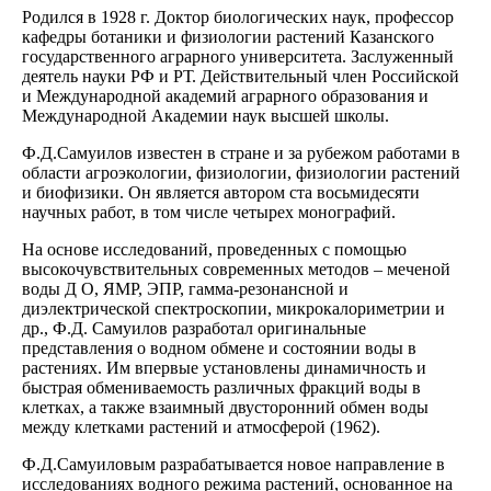
Родился в 1928 г. Доктор биологических наук, профессор
кафедры ботаники и физиологии растений Казанского
государственного аграрного университета. Заслуженный
деятель науки РФ и РТ. Действительный член Российской
и Международной академий аграрного образования и
Международной Академии наук высшей школы.
Ф.Д.Самуилов известен в стране и за рубежом работами в
области агроэкологии, физиологии, физиологии растений
и биофизики. Он является автором ста восьмидесяти
научных работ, в том числе четырех монографий.
На основе исследований, проведенных с помощью
высокочувствительных современных методов – меченой
воды Д О, ЯМР, ЭПР, гамма-резонансной и
диэлектрической спектроскопии, микрокалориметрии и
др., Ф.Д. Самуилов разработал оригинальные
представления о водном обмене и состоянии воды в
растениях. Им впервые установлены динамичность и
быстрая обмениваемость различных фракций воды в
клетках, а также взаимный двусторонний обмен воды
между клетками растений и атмосферой (1962).
Ф.Д.Самуиловым разрабатывается новое направление в
исследованиях водного режима растений, основанное на