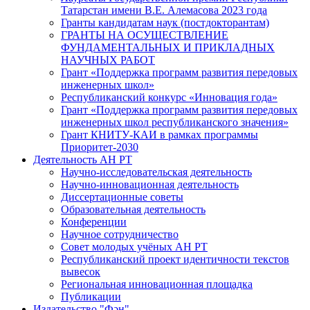
Татарстан имени В.Е. Алемасова 2023 года
Гранты кандидатам наук (постдокторантам)
ГРАНТЫ НА ОСУЩЕСТВЛЕНИЕ
ФУНДАМЕНТАЛЬНЫХ И ПРИКЛАДНЫХ
НАУЧНЫХ РАБОТ
Грант «Поддержка программ развития передовых
инженерных школ»
Республиканский конкурс «Инновация года»
Грант «Поддержка программ развития передовых
инженерных школ республиканского значения»
Грант КНИТУ-КАИ в рамках программы
Приоритет-2030
Деятельность АН РТ
Научно-исследовательская деятельность
Научно-инновационная деятельность
Диссертационные советы
Образовательная деятельность
Конференции
Научное сотрудничество
Совет молодых учёных АН РТ
Республиканский проект идентичности текстов
вывесок
Региональная инновационная площадка
Публикации
Издательство "Фән"