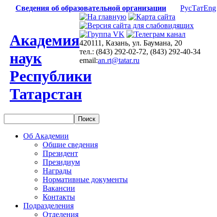
Сведения об образовательной организации
Рус
Тат
Eng
Академия
420111, Казань, ул. Баумана, 20
тел.: (843) 292-02-72, (843) 292-40-34
наук
email:
an.rt@tatar.ru
Республики
Татарстан
Об Академии
Общие сведения
Президент
Президиум
Награды
Нормативные документы
Вакансии
Контакты
Подразделения
Отделения