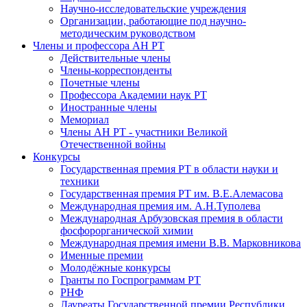
Научно-исследовательские учреждения
Организации, работающие под научно-
методическим руководством
Члены и профессора АН РТ
Действительные члены
Члены-корреспонденты
Почетные члены
Профессора Академии наук РТ
Иностранные члены
Мемориал
Члены АН РТ - участники Великой
Отечественной войны
Конкурсы
Государственная премия РТ в области науки и
техники
Государственная премия РТ им. В.Е.Алемасова
Международная премия им. А.Н.Туполева
Международная Арбузовская премия в области
фосфорорганической химии
Международная премия имени В.В. Марковникова
Именные премии
Молодёжные конкурсы
Гранты по Госпрограммам РТ
РНФ
Лауреаты Государственной премии Республики