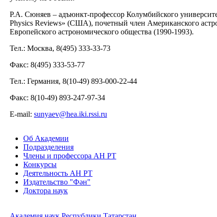
Р.А. Сюняев – адъюнкт-профессор Колумбийского университе
Physics Reviews» (США), почетный член Американского астр
Европейского астрономического общества (1990-1993).
Тел.: Москва, 8(495) 333-33-73
Факс: 8(495) 333-53-77
Тел.: Германия, 8(10-49) 893-000-22-44
Факс: 8(10-49) 893-247-97-34
Е-mail:
sunyaev@hea.iki.rssi.ru
Об Академии
Подразделения
Члены и профессора АН РТ
Конкурсы
Деятельность АН РТ
Издательство "Фән"
Доктора наук
Академия наук Республики Татарстан