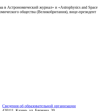
а в Астрономический журнал» и «Astrophysics and Space
омического общества (Великобритания), вице-президент
Сведения об образовательной организации
420111, Казань, ул. Баумана, 20