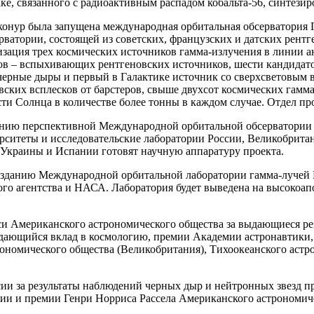
, связанного с радиоактивным распадом кобальта-56, синтезир
айконур была запущена международная орбитальная обсерватория
ватории, состоящей из советских, французских и датских рентг
лизация трех космических источников гамма-излучения в линии 
еров – вспыхивающих рентгеновских источников, шести кандида
 черные дыры и первый в Галактике источник со сверхсветовым
ских всплесков от барстеров, свыше двухсот космических гамма
сти Солнца в количестве более тонны в каждом случае. Отдел п
озданию перспективной Международной орбитальной обсервато
рситеты и исследовательские лаборатории России, Великобрит
 Украины и Испании готовят научную аппаратуру проекта.
 созданию Международной орбитальной лаборатории гамма-луче
го агентства и НАСА. Лаборатория будет выведена на высокоап
си Американского астрономического общества за выдающиеся резу
ыдающийся вклад в космологию, премии Академии астронавтики,
трономического общества (Великобритания), Тихоокеанского ас
сии за результаты наблюдений черных дыр и нейтронных звезд п
ии и премии Генри Норриса Рассела Американского астрономиче