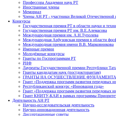
Профессора Академии наук РТ
Иностранные члены
Мемориал
Члены АН РТ - участники Великой Отечественной
Конкурсы
Государственная премия РТ в области науки и техн
Государственная премия РТ им. В.Е.Алемасова
Международная премия им. А.Н.Туполева
Международная Арбузовская премия в области фос
Международная премия имени В.В. Марковникова
Именные премии
Молодёжные конкурсы
Гранты по Госпрограммам РТ
РНФ
Лауреаты Государственной премии Республики Тата
Гранты кандидатам наук (постдокторантам)
ГРАНТЫ НА ОСУЩЕСТВЛЕНИЕ ФУНДАМЕНТА
Грант «Поддержка программ развития передовых 
Республиканский конкурс «Инновация года»
Грант «Поддержка программ развития передовых и
Грант КНИТУ-КАИ в рамках программы Приорите
Деятельность АН РТ
Научно-исследовательская деятельность
Научно-инновационная деятельность
Диссертационные советы