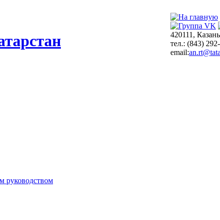
420111, Казань
атарстан
тел.: (843) 292
email:
an.rt@tata
м руководством