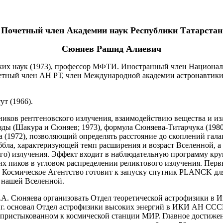
Почетный член Академии наук Республики Татарстан
Сюняев Рашид Алиевич
еских наук (1973), профессор МФТИ. Иностранный член Национа
етный член АН РТ, член Международной академии астронавтики
т (1966).
иков рентгеновского излучения, взаимодействию вещества и изл
зды (Шакура и Сюняев; 1973), формула Сюняева-Титарчука (19
 (1972), позволяющий определять расстояние до скоплений гала
бла, характеризующей темп расширения и возраст Вселенной, а 
го) излучения. Эффект входит в наблюдательную программу круп
х пиков в угловом распределении реликтового излучения. Перв
 Космическое Агентство готовит к запуску спутник PLANCK для
 нашей Вселенной.
 и Р.А. Сюняева организовать Отдел теоретической астрофизики 
2 г. основал Отдел астрофизики высоких энергий в ИКИ АН СССР. 
пристыкованном к космической станции МИР. Главное достижени