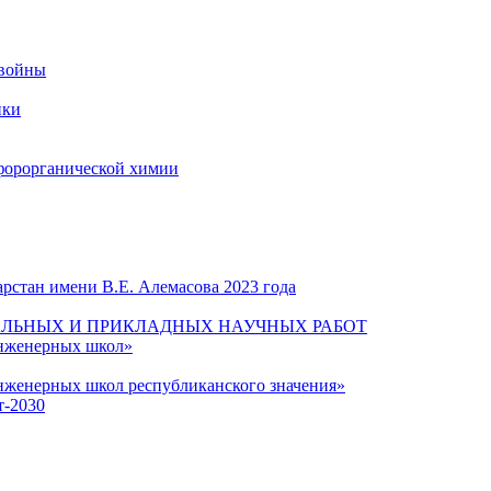
 войны
ики
форорганической химии
рстан имени В.Е. Алемасова 2023 года
ЛЬНЫХ И ПРИКЛАДНЫХ НАУЧНЫХ РАБОТ
инженерных школ»
нженерных школ республиканского значения»
т-2030