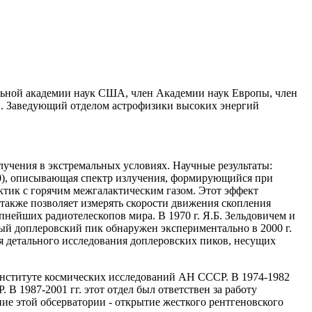
льной академии наук США, член Академии наук Европы, член
. Заведующий отделом астрофизики высоких энергий
учения в экстремальных условиях. Научные результаты:
80), описывающая спектр излучения, формирующийся при
ктик с горячим межгалактическим газом. Этот эффект
также позволяет измерять скорости движения скопления
нейших радиотелескопов мира. В 1970 г. Я.Б. Зельдовичем и
ый доплеровский пик обнаружен экспериментально в 2000 г.
 детального исследования доплеровских пиков, несущих
в Институте космических исследований АН СССР. В 1974-1982
В 1987-2001 гг. этот отдел был ответствен за работу
е этой обсерватории - открытие жесткого рентгеновского