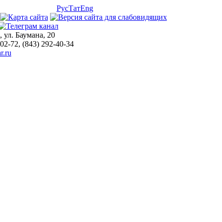
Рус
Тат
Eng
, ул. Баумана, 20
-02-72, (843) 292-40-34
r.ru