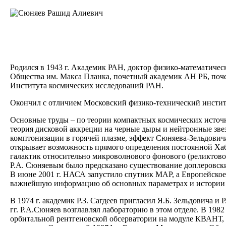
Родился в 1943 г. Академик РАН, доктор физико-математич
Общества им. Макса Планка, почетный академик АН РБ, поч
Института космических исследований РАН.
Окончил с отличием Московский физико-технический институ
Основные труды – по теории компактных космических источн
теория дисковой аккреции на черные дыры и нейтронные зве
комптонизации в горячей плазме, эффект Сюняева-Зельдовича
открывает возможность прямого определения постоянной Хаб
галактик относительно микроволнового фонового (реликтово
Р.А. Сюняевым было предсказано существование доплеровски
В июне 2001 г. НАСА запустило спутник МАР, а Европейское
важнейшую информацию об основных параметрах и истории
В 1974 г. академик Р.З. Сагдеев пригласил Я.Б. Зельдовича
гг. Р.А.Сюняев возглавлял лабораторию в этом отделе. В 198
орбитальной рентгеновской обсерватории на модуле КВАНТ, 