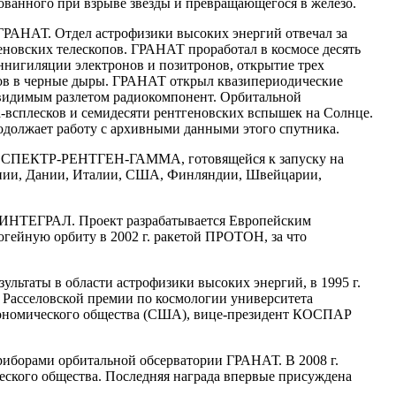
ованного при взрыве звезды и превращающегося в железо.
 ГРАНАТ. Отдел астрофизики высоких энергий отвечал за
еновских телескопов. ГРАНАТ проработал в космосе десять
аннигиляции электронов и позитронов, открытие трех
тов в черные дыры. ГРАНАТ открыл квазипериодические
 видимым разлетом радиокомпонент. Орбитальной
-всплесков и семидесяти рентгеновских вспышек на Солнце.
родолжает работу с архивными данными этого спутника.
рии СПЕКТР-РЕНТГЕН-ГАММА, готовящейся к запуску на
ании, Дании, Италии, США, Финляндии, Швейцарии,
й ИНТЕГРАЛ. Проект разрабатывается Европейским
огейную орбиту в 2002 г. ракетой ПРОТОН, за что
льтаты в области астрофизики высоких энергий, в 1995 г.
 Расселовской премии по космологии университета
трономического общества (США), вице-президент КОСПАР
риборами орбитальной обсерватории ГРАНАТ. В 2008 г.
ского общества. Последняя награда впервые присуждена