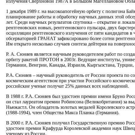
излучения Сверхновой 1987А в Большом Магеллановом Облаке
1 декабря 1989 г. на высокоапогейную орбиту с полигона Б
планирование работы и обработку научных данных этой обсер
лет. Среди научных результатов спутника – открытие и лока
рентгеновских новых, рентгеновского пульсара, двух барст
осцилляции рентгеновского излучения от пяти кандидатов в
обсерваторией ГРАНАТ зафиксировано более сотни рентгенов
Им открыто несколько случаев синтеза дейтерия на поверхно
Р. А. Сюняев является научным руководителем работ по с
орбиту ракетой ПРОТОН в 2003г. Ведущие институты, униве
Германии, Венгрии, Канады, Израиля, Кыргызстана, Турции,
Р.А. Сюняев – научный руководитель от России проекта по
космическим агентством при участии Российского космическо
российские ученые получат 25% данных всех наблюдений.
В 1988 г. Р.А. Сюняев был удостоен премии имени Бруно Рос
он стал лауреатом премии Робинсона (Великобритания) за в
Ньюкастл. Он обладатель золотых медалей Королевского ас
(1988-1994), член Общества Макса Планка (Германия).
В 2000 г. Р.А. Сюняев получил Государственную премию Рос
удостоен премии Крафурда Королевской академии наук Швец
ученому из России.