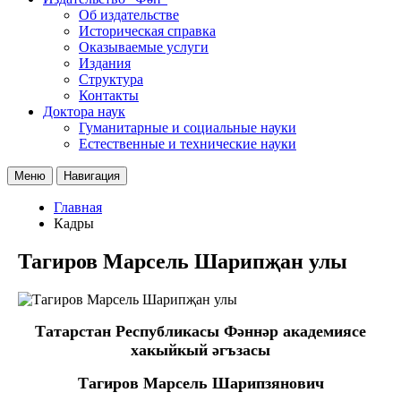
Об издательстве
Историческая справка
Оказываемые услуги
Издания
Структура
Контакты
Доктора наук
Гуманитарные и социальные науки
Естественные и технические науки
Меню
Навигация
Главная
Кадры
Тагиров Марсель Шарипҗан улы
Татарстан Республикасы Фәннәр академиясе
хакыйкый әгъзасы
Тагиров Марсель Шарипзянович