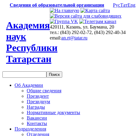
Сведения об образовательной организации
Рус
Тат
Eng
Академия
420111, Казань, ул. Баумана, 20
тел.: (843) 292-02-72, (843) 292-40-34
наук
email:
an.rt@tatar.ru
Республики
Татарстан
Об Академии
Общие сведения
Президент
Президиум
Награды
Нормативные документы
Вакансии
Контакты
Подразделения
Отделения