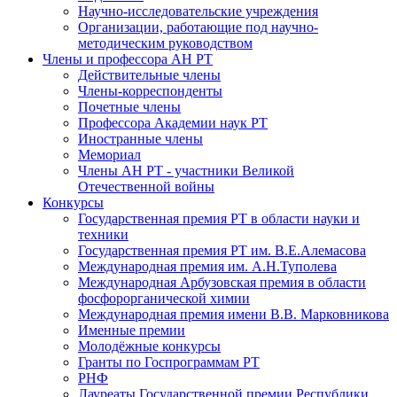
Научно-исследовательские учреждения
Организации, работающие под научно-
методическим руководством
Члены и профессора АН РТ
Действительные члены
Члены-корреспонденты
Почетные члены
Профессора Академии наук РТ
Иностранные члены
Мемориал
Члены АН РТ - участники Великой
Отечественной войны
Конкурсы
Государственная премия РТ в области науки и
техники
Государственная премия РТ им. В.Е.Алемасова
Международная премия им. А.Н.Туполева
Международная Арбузовская премия в области
фосфорорганической химии
Международная премия имени В.В. Марковникова
Именные премии
Молодёжные конкурсы
Гранты по Госпрограммам РТ
РНФ
Лауреаты Государственной премии Республики