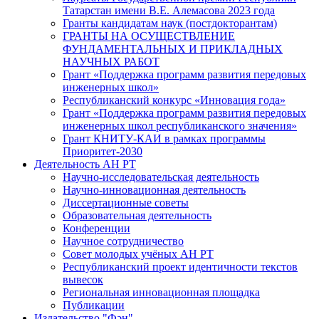
Татарстан имени В.Е. Алемасова 2023 года
Гранты кандидатам наук (постдокторантам)
ГРАНТЫ НА ОСУЩЕСТВЛЕНИЕ
ФУНДАМЕНТАЛЬНЫХ И ПРИКЛАДНЫХ
НАУЧНЫХ РАБОТ
Грант «Поддержка программ развития передовых
инженерных школ»
Республиканский конкурс «Инновация года»
Грант «Поддержка программ развития передовых
инженерных школ республиканского значения»
Грант КНИТУ-КАИ в рамках программы
Приоритет-2030
Деятельность АН РТ
Научно-исследовательская деятельность
Научно-инновационная деятельность
Диссертационные советы
Образовательная деятельность
Конференции
Научное сотрудничество
Совет молодых учёных АН РТ
Республиканский проект идентичности текстов
вывесок
Региональная инновационная площадка
Публикации
Издательство "Фән"