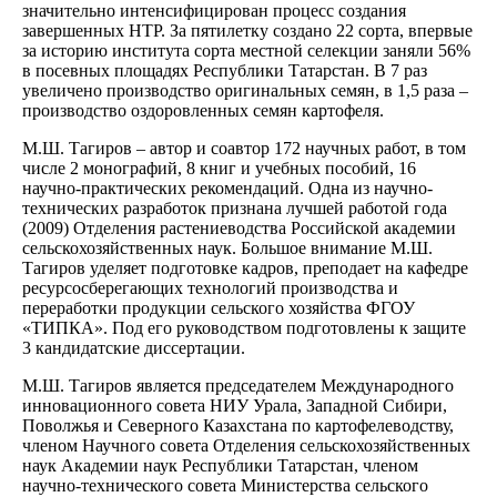
значительно интенсифицирован процесс создания
завершенных НТР. За пятилетку создано 22 сорта, впервые
за историю института сорта местной селекции заняли 56%
в посевных площадях Республики Татарстан. В 7 раз
увеличено производство оригинальных семян, в 1,5 раза –
производство оздоровленных семян картофеля.
М.Ш. Тагиров – автор и соавтор 172 научных работ, в том
числе 2 монографий, 8 книг и учебных пособий, 16
научно-практических рекомендаций. Одна из научно-
технических разработок признана лучшей работой года
(2009) Отделения растениеводства Российской академии
сельскохозяйственных наук. Большое внимание М.Ш.
Тагиров уделяет подготовке кадров, преподает на кафедре
ресурсосберегающих технологий производства и
переработки продукции сельского хозяйства ФГОУ
«ТИПКА». Под его руководством подготовлены к защите
3 кандидатские диссертации.
М.Ш. Тагиров является председателем Международного
инновационного совета НИУ Урала, Западной Сибири,
Поволжья и Северного Казахстана по картофелеводству,
членом Научного совета Отделения сельскохозяйственных
наук Академии наук Республики Татарстан, членом
научно-технического совета Министерства сельского